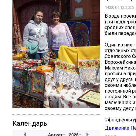
14:00
04.12.2025
В ходе проек
при поддержк
средних спец
были передан
Один из них 
отдельных ст
Советского С
Ворожейкина.
Максим Никол
противна при
друг у друга,
своими наблю
постоянной р
людям. Все э
мальчишек и 
своему делу 
#фондкульту
Календарь
Движение Пе
Август
2026