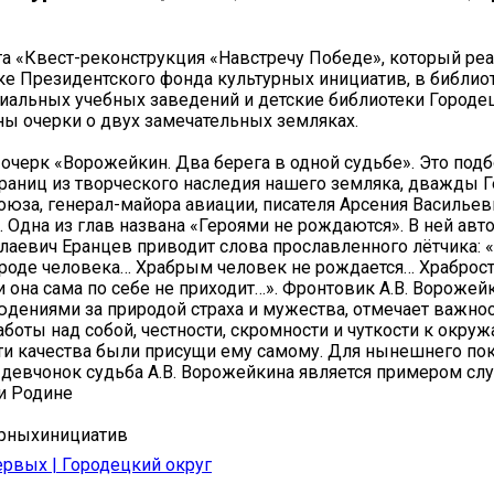
та «Квест-реконструкция «Навстречу Победе», который р
е Президентского фонда культурных инициатив, в библио
иальных учебных заведений и детские библиотеки Городе
ы очерки о двух замечательных земляках.
- очерк «Ворожейкин. Два берега в одной судьбе». Это под
раниц из творческого наследия нашего земляка, дважды Г
оюза, генерал-майора авиации, писателя Арсения Васильев
 Одна из глав названа «Героями не рождаются». В ней авт
аевич Еранцев приводит слова прославленного лётчика: 
роде человека… Храбрым человек не рождается… Храброст
 и она сама по себе не приходит…». Фронтовик А.В. Ворожей
дениями за природой страха и мужества, отмечает важно
аботы над собой, честности, скромности и чуткости к окр
ти качества были присущи ему самому. Для нынешнего по
девчонок судьба А.В. Ворожейкина является примером сл
и Родине
рныхинициатив
рвых | Городецкий округ