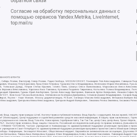
обратной связи
-
Согласие на обработку персональных данных с
помощью сервисов Yandex.Metrika, LiveInternet,
top.mail.ru
нного агента:
E/PC, Сибирь.Реалии, Фактограф, Север.Реалии, Радио Свобода, MEDIUM-ORIENT, Пономарев Лев Александрович, Савицкая Лю
ндрович, Маняхин Петр Борисович, Ярош Юлия Петровна, Чуракова Ольга Владимировна, Железнова Мария Михайловна, Лукьяно
ч, Телеканал Дождь, Петров Степан Юрьевич, Istories fonds, Шмагун Олеся Валентиновна, Мароховская Алеся Алексее
ткова Вероника Вячеславовна, Карезина Инна Павловна, Кузьмина Людмила Гавриловна, Костылева Полина Владимировна, Л
 Аркадий Ефимович, Гурман Юрий Альбертович, Грезев Александр Викторович, Важенков Артем Валерьевич, Иванова София Ю
Т, Вольтская Татьяна Анатольевна, Клепиковская Екатерина Дмитриевна, Сотников Даниил Владимирович, Захаров Андрей 
ellingcat, Якутия – Наше Мнение, Москоу диджитал медиа, РС-Балт, Заговора Максим Александрович, Ветошкина Валерия В
 Александрович, Григорьева Алина Александровна, Григорьев Андрей Валерьевич , Гималова Регина Эмилевна, Хисамова Регин
ий, Фонд защиты прав граждан Штаб, Институт права и публичной политики, Фонд борьбы с коррупцией, Альянс врачей, НА
им" (Милосердие), Центр поддержки и содействия развитию средств массовой информации, В защиту прав заключенных, Горяч
жденным и их семьям, Фонд Тольятти, Новое время, Серебряная тайга, Так-Так-Так, центр Сова, центр Анна, Проект Апрель
, Институт прав человека, Фонд защиты гласности, Российский исследовательский центр по правам человека, Дальневосто
 ПРАВАМ ЧЕЛОВЕКА, Частное учреждение в Калининграде по административной поддержке реализации программ и проекто
е учреждение в Санкт-Петербурге по административной поддержке реализации программ и проектов Совета Министров Северн
вободы Информации, Экозащита!-Женсовет, Общественный вердикт, Евразийская антимонопольная ассоциация, Дзугкоева 
сия Евгеньевна, Ривина Анна Валерьевна, Бурдина Юлия Владимировна, Бойко Анатолий Николаевич, Пивоваров Андрей Серг
ев Александрович, Созаев Валерий Валерьевич, Каргалицкий Борис Юльевич, Исакова Ирина Александровна, Исламов Тимур Р