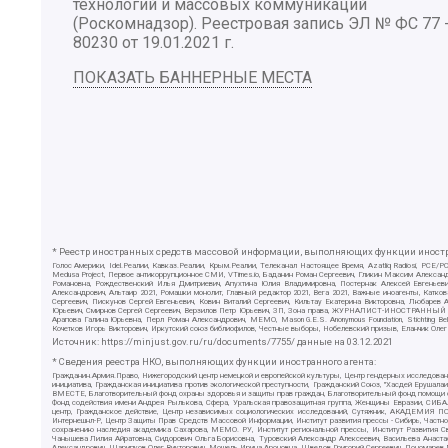
технологий и массовых коммуникаций
(Роскомнадзор). Реестровая запись ЭЛ № ФС 77 
80230 от 19.01.2021 г.
ПОКАЗАТЬ БАННЕРНЫЕ МЕСТА
* Реестр иностранных средств массовой информации, выполняющих функции иностра
Голос Америки, Idel.Реалии, Кавказ.Реалии, Крым.Реалии, Телеканал Настоящее Время, Azatliq Radiosi, PC
Medusa Project, Первое антикоррупционное СМИ, VTimes.io, Баданин Роман Сергеевич, Гликин Максим Алекса
Романовна, Рождественский Илья Дмитриевич, Апухтина Юлия Владимировна, Постернак Алексей Евгеньеви
Александрович, Альтаир 2021, Ромашки монолит, Главный редактор 2021, Вега 2021, Важные иноагенты, Ка
Сергеевич, Пискунов Сергей Евгеньевич, Ковин Виталий Сергеевич, Кильтау Екатерина Викторовна, Любарев
Юрьевич, Смирнов Сергей Сергеевич, Верзилов Петр Юрьевич, ЗП, Зона права, ЖУРНАЛИСТ-ИНОСТРАННЫЙ АГЕН
Арапова Галина Юрьевна, Перл Роман Александрович, МЕМО, Mason G.E.S. Anonymous Foundation, Stichting B
Кочетков Игорь Викторович, Иркутский союз библиофилов, Честные выборы, Нобелевский призыв, Еланчик Олег
Источник:
https://minjust.gov.ru/ru/documents/7755/
данные на
03.12.2021
* Сведения реестра НКО, выполняющих функции иностранного агента:
Гражданин.Армия.Право, Нижегородский центр немецкой и европейской культуры, Центр гендерных исследован
инициатива, Гражданская инициатива против экологической преступности, Гражданский Союз, "Хасдей Ерушала
ВМЕСТЕ, Благотворительный фонд охраны здоровья и защиты прав граждан, Благотворительный фонд помощи осу
Фонд содействия имени Андрея Рылькова, Сфера, Уральская правозащитная группа, Женщины Евразии, СИБАЛЬТ
центр, Гражданское действие, Центр независимых социологических исследований, Сутяжник, АКАДЕМИЯ ПО
Интернешнл-Р, Центр Защиты Прав Средств Массовой Информации, Институт развития прессы - Сибирь, Частно
сохранению наследия академика Сахарова, МЕМО. РУ, Институт региональной прессы, Институт Развития С
Чанышева Лилия Айратовна, Сидорович Ольга Борисовна, Туровский Александр Алексеевич, Васильева Анаста
Александрович, Шарипков Олег Викторович, Мошель Ирина Ароновна, Шведов Григорий Сергеевич, Пономарев Л