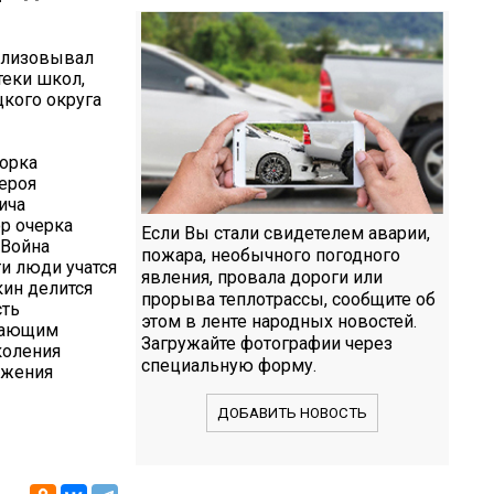
еализовывал
теки школ,
цкого округа
борка
ероя
ича
ор очерка
Если Вы стали свидетелем аварии,
«Война
пожара, необычного погодного
и люди учатся
явления, провала дороги или
кин делится
прорыва теплотрассы, сообщите об
сть
этом в ленте народных новостей.
ужающим
Загружайте фотографии через
коления
специальную форму.
ужения
ДОБАВИТЬ НОВОСТЬ