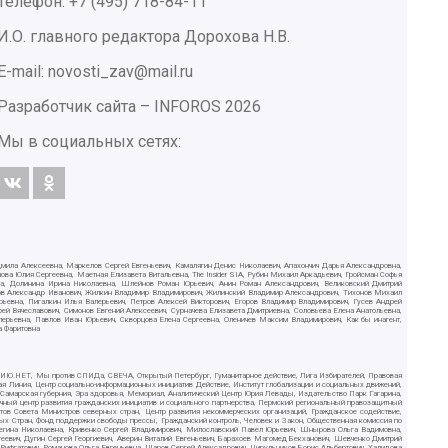
Телефон: +7 (495) 718-84-11
И.О. главного редактора Дорохова Н.В.
E-mail: novosti_zav@mail.ru
Разработчик сайта –
INFOROS
2026
Мы в социальных сетях:
дмила Алексеевна, Маркелов Сергей Евгеньевич, Камалягин Денис Николаевич, Апахончич Дарья Александровна,
ва Юлия Сергеевна, Маетная Елизавета Витальевна, The Insider SIA, Рубин Михаил Аркадьевич, Гройсман Софья
вна, Долинина Ирина Николаевна, Шлейнов Роман Юрьевич, Анин Роман Александрович, Великовский Дмитрий
ютов Александр Иванович, Жилкин Владимир Владимирович, Жилинский Владимир Александрович, Тихонов Михаил
рьевна, Пигалкин Илья Валерьевич, Петров Алексей Викторович, Егоров Владимир Владимирович, Гусев Андрей
Вячеславович, Симонов Евгений Алексеевич, Сурначева Елизавета Дмитриевна, Соловьева Елена Анатольевна,
алерьевна, Павлов Иван Юрьевич, Скворцова Елена Сергеевна, Оленичев Максим Владимирович, Как бы инагент,
а Фаритовна
СИЛИЮ.НЕТ, Мы против СПИДа, СВЕЧА, Открытый Петербург, Гуманитарное действие, Лига Избирателей, Правовая
ая Линия, Центр социально-информационных инициатив Действие, Институт глобализации и социальных движений,
, Самарская губерния, Эра здоровья, Мемориал, Аналитический Центр Юрия Левады, Издательство Парк Гагарина,
чный центр развития гражданских инициатив и социального партнерства, Пермский региональный правозащитный
в Совета Министров северных стран, Центр развития некоммерческих организаций, Гражданское содействие,
ых Стран, Фонд поддержки свободы прессы, Гражданский контроль, Человек и Закон, Общественная комиссия по
Регина Николаевна, Кривенко Сергей Владимирович, Милославский Павел Юрьевич, Шнырова Ольга Вадимовна,
еевич, Дугин Сергей Георгиевич, Аверин Виталий Евгеньевич, Барахоев Магомед Бекханович, Шевченко Дмитрий
ифгатович, Романова Ольга Евгеньевна, Щаров Сергей Алексадрович, Цирульников Борис Альбертович, Халидова