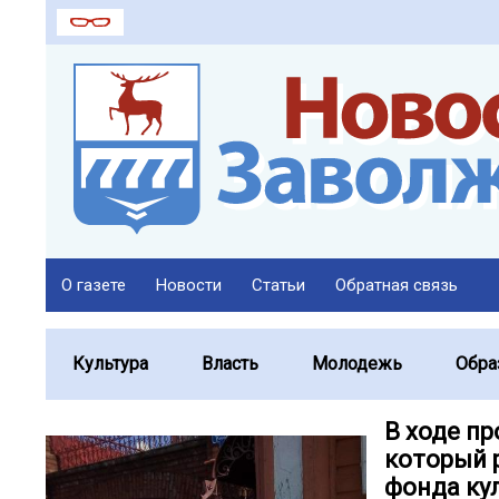
О газете
Новости
Статьи
Обратная связь
Культура
Власть
Молодежь
Обра
В ходе пр
который 
фонда кул