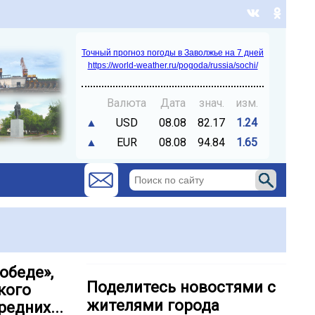
Точный прогноз погоды в Заволжье на 7 дней
https://world-weather.ru/pogoda/russia/sochi/
Валюта
Дата
знач.
изм.
▲
USD
08.08
82.17
1.24
▲
EUR
08.08
94.84
1.65
обеде»,
Поделитесь новостями с
кого
жителями города
редних...