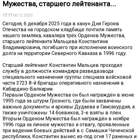
Мужества, старшего лейтенанта...
17:17
06.12.2025
Сегодня, 6 декабря 2025 года в канун Дня Героев
Отечества на городском кладбище почтили память
нашего земляка, кавалера трёх Орденов Мужества,
старшего лейтенанта Мальцева Константина
Владимировича, погибшего при исполнении воинского
долга на территории Северного Кавказа в 1996 году.
Старший лейтенант Константин Мальцев проходил
службу в должности командира разведвзвода
специального назначения группы спецназа войсковой
части 3723 8-й бригады оперативного назначения в
Кабардино-Балкарии.
Первым Орденом Мужества он был награждён в июне
1995 года за штурм Грозного, где были захвачены
важные документы и архивы Дудаева и Гамсахурдия, а
также уничтожены 14 боевиков, 3-е взяты в плен.
Вторым Орденом Мужества был награждён в ноябре
1996 года за личное мужество и отвагу, проявленные
при ведении боевых действий в с. Самашки Чеченской
республики, Константин вынес из-под огня 17 раненых и