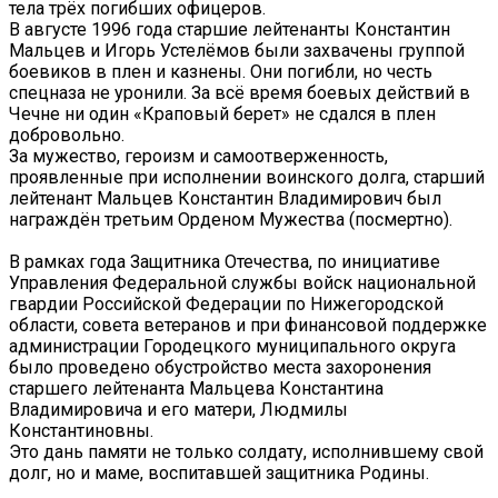
тела трёх погибших офицеров.
В августе 1996 года старшие лейтенанты Константин
Мальцев и Игорь Устелёмов были захвачены группой
боевиков в плен и казнены. Они погибли, но честь
спецназа не уронили. За всё время боевых действий в
Чечне ни один «Краповый берет» не сдался в плен
добровольно.
За мужество, героизм и самоотверженность,
проявленные при исполнении воинского долга, старший
лейтенант Мальцев Константин Владимирович был
награждён третьим Орденом Мужества (посмертно).
В рамках года Защитника Отечества, по инициативе
Управления Федеральной службы войск национальной
гвардии Российской Федерации по Нижегородской
области, совета ветеранов и при финансовой поддержке
администрации Городецкого муниципального округа
было проведено обустройство места захоронения
старшего лейтенанта Мальцева Константина
Владимировича и его матери, Людмилы
Константиновны.
Это дань памяти не только солдату, исполнившему свой
долг, но и маме, воспитавшей защитника Родины.