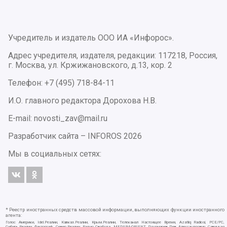
Учредитель и издатель ООО ИА «Инфорос».
Адрес учредителя, издателя, редакции: 117218, Россия,
г. Москва, ул. Кржижановского, д.13, кор. 2
Телефон: +7 (495) 718-84-11
И.О. главного редактора Дорохова Н.В.
E-mail: novosti_zav@mail.ru
Разработчик сайта –
INFOROS
2026
Мы в социальных сетях:
* Реестр иностранных средств массовой информации, выполняющих функции иностранного
агента:
Голос Америки, Idel.Реалии, Кавказ.Реалии, Крым.Реалии, Телеканал Настоящее Время, Azatliq Radiosi, PCE/PC,
Сибирь.Реалии, Фактограф, Север.Реалии, Радио Свобода, MEDIUM-ORIENT, Пономарев Лев Александрович, Савицкая