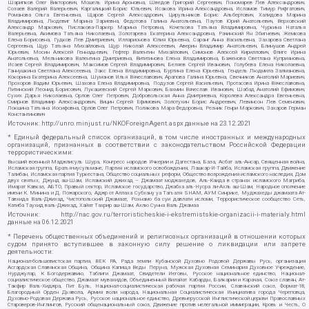
Шарипков Олег Викторович, Мошель Ирина Ароновна, Шведов Григорий Сергеевич, Пономарев Лев Александрович,
Созаев Валерий Валерьевич, Каргалицкий Борис Юльевич, Исакова Ирина Александровна, Исламов Тимур Рифгатович,
Романова Ольга Евгеньевна, Щаров Сергей Алексадрович, Цирульников Борис Альбертович, Халидова Марина
Владимировна, Людевиг Марина Зариевна, Федотова Галина Анатольевна, Паутов Юрий Анатольевич, Верховский
Александр Маркович, Пислакова-Паркер Марина Петровна, Кочеткова Татьяна Владимировна, Чуркина Наталья
Валерьевна, Акимова Татьяна Николаевна, Золотарева Екатерина Александровна, Рачинский Ян Збигневич, Жемкова
Елена Борисовна, Гудков Лев Дмитриевич, Илларионова Юлия Юрьевна, Саранг Анна Васильевна, Захарова Светлана
Сергеевна, Щур Татьяна Михайловна, Щур Николай Алексеевич, Аверин Владимир Анатольевич, Блинушов Андрей
Юрьевич, Мосин Алексей Геннадьевич, Гефтер Валентин Михайлович, Симонов Алексей Кириллович, Флиге Ирина
Анатольевна, Мельникова Валентина Дмитриевна, Вититинова Елена Владимировна, Баженова Светлана Куприяновна,
Исаев Сергей Владимирович, Максимов Сергей Владимирович, Беляев Сергей Иванович, Голубева Елена Николаевна,
Ганнушкина Светлана Алексеевна, Закс Елена Владимировна, Буртина Елена Юрьевна, Гендель Людмила Залмановна,
Кокорина Екатерина Алексеевна, Шуманов Илья Вячеславович, Арапова Галина Юрьевна, Свечников Анатолий Мариевич,
Прохоров Вадим Юрьевич, Шахова Елена Владимировна, Подузов Сергей Васильевич, Протасова Ирина Вячеславовна,
Литинский Леонид Борисович, Лукашевский Сергей Маркович, Бахмин Вячеслав Иванович, Шабад Анатолий Ефимович,
Сухих Дарья Николаевна, Орлов Олег Петрович, Добровольская Анна Дмитриевна, Королева Александра Евгеньевна,
Смирнов Владимир Александрович, Вицин Сергей Ефимович, Золотухин Борис Андреевич, Левинсон Лев Семенович,
Локшина Татьяна Иосифовна, Орлов Олег Петрович, Полякова Мара Федоровна, Резник Генри Маркович, Захаров Герман
Константинович
Источник:
http://unro.minjust.ru/NKOForeignAgent.aspx
данные на
23.12.2021
* Единый федеральный список организаций, в том числе иностранных и международных
организаций, признанных в соответствии с законодательством Российской Федерации
террористическими:
Высший военный Маджлисуль Шура, Конгресс народов Ичкерии и Дагестана, База, Асбат аль-Ансар, Священная война,
Исламская группа, Братья-мусульмане, Партия исламского освобождения, Лашкар-И-Тайба, Исламская группа, Движение
Талибан, Исламская партия Туркестана, Общество социальных реформ, Общество возрождения исламского наследия, Дом
двух святых, Джунд аш-Шам, Исламский джихад – Джамаат моджахедов, Аль-Каида в странах исламского Магриба,
Имарат Кавказ, АБТО, Правый сектор, Исламское государство, Джабха аль-Нусра ли-Ахль аш-Шам, Народное ополчение
имени К. Минина и Д. Пожарского, Аджр от Аллаха Субхану уа Тагьаля SHAM, АУМ Синрике, Муджахеды джамаата Ат-
Тавхида Валь-Джихад, Чистопольский Джамаат, Рохнамо ба суи давлати исломи, Террористическое сообщество Сеть,
Катиба Таухид валь-Джихад, Хайят Тахрир аш-Шам, Ахлю Сунна Валь Джамаа
Источник:
http://nac.gov.ru/terroristicheskie-i-ekstremistskie-organizacii-i-materialy.html
данные на
06.12.2021
* Перечень общественных объединений и религиозных организаций в отношении которых
судом принято вступившее в законную силу решение о ликвидации или запрете
деятельности:
Национал-большевистская партия, ВЕК РА, Рада земли Кубанской Духовно Родовой Державы Русь, организация
Асгардская Славянская Община, Община Капища Веды Перуна, Мужская Духовная Семинария Духовное Учреждение,
Нурджулар, К Богодержавию, Таблиги Джамаат, Свидетели Иеговы, Русское национальное единство, Национал-
социалистическое общество, Джамаат мувахидов, Объединенный Вилайат Кабарды, Балкарии и Карачая, Союз славян, Ат-
Такфир Валь-Хиджра, Пит Буль, Национал-социалистическая рабочая партия России, Славянский союз, Формат-18,
Благородный Орден Дьявола, Армия воли народа, Национальная Социалистическая Инициатива города Череповца,
Духовно-Родовая Держава Русь, Русское национальное единство, Древнерусской Инглистической церкви Православных
Староверов-Инглингов, Русский общенациональный союз, Движение против нелегальной иммиграции, Кровь и Честь, О