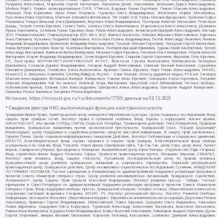
Людмила Алексеевна, Маркелов Сергей Евгеньевич, Камалягин Денис Николаевич, Апахончич Дарья Александровна,
Medusa Project, Первое антикоррупционное СМИ, VTimes.io, Баданин Роман Сергеевич, Гликин Максим Александрович,
Маняхин Петр Борисович, Ярош Юлия Петровна, Чуракова Ольга Владимировна, Железнова Мария Михайловна,
Лукьянова Юлия Сергеевна, Маетная Елизавета Витальевна, The Insider SIA, Рубин Михаил Аркадьевич, Гройсман Софья
Романовна, Рождественский Илья Дмитриевич, Апухтина Юлия Владимировна, Постернак Алексей Евгеньевич, Телеканал
Дождь, Петров Степан Юрьевич, Istories fonds, Шмагун Олеся Валентиновна, Мароховская Алеся Алексеевна, Долинина
Ирина Николаевна, Шлейнов Роман Юрьевич, Анин Роман Александрович, Великовский Дмитрий Александрович, Альтаир
2021, Ромашки монолит, Главный редактор 2021, Вега 2021, Важные иноагенты, Каткова Вероника Вячеславовна, Карезина
Инна Павловна, Кузьмина Людмила Гавриловна, Костылева Полина Владимировна, Лютов Александр Иванович, Жилкин
Владимир Владимирович, Жилинский Владимир Александрович, Тихонов Михаил Сергеевич, Пискунов Сергей Евгеньевич,
Ковин Виталий Сергеевич, Кильтау Екатерина Викторовна, Любарев Аркадий Ефимович, Гурман Юрий Альбертович, Грезев
Александр Викторович, Важенков Артем Валерьевич, Иванова София Юрьевна, Пигалкин Илья Валерьевич, Петров Алексей
Викторович, Егоров Владимир Владимирович, Гусев Андрей Юрьевич, Смирнов Сергей Сергеевич, Верзилов Петр Юрьевич,
ЗП, Зона права, ЖУРНАЛИСТ-ИНОСТРАННЫЙ АГЕНТ, Вольтская Татьяна Анатольевна, Клепиковская Екатерина
Дмитриевна, Сотников Даниил Владимирович, Захаров Андрей Вячеславович, Симонов Евгений Алексеевич, Сурначева
Елизавета Дмитриевна, Соловьева Елена Анатольевна, Арапова Галина Юрьевна, Перл Роман Александрович, МЕМО,
Mason G.E.S. Anonymous Foundation, Stichting Bellingcat, Якутия – Наше Мнение, Москоу диджитал медиа, РС-Балт, Заговора
Максим Александрович, Ветошкина Валерия Валерьевна, Павлов Иван Юрьевич, Скворцова Елена Сергеевна, Оленичев
Максим Владимирович, Как бы инагент, Кочетков Игорь Викторович, Иркутский союз библиофилов, Честные выборы,
Нобелевский призыв, Еланчик Олег Александрович, Григорьева Алина Александровна, Григорьев Андрей Валерьевич ,
Гималова Регина Эмилевна, Хисамова Регина Фаритовна
Источник:
https://minjust.gov.ru/ru/documents/7755/
данные на
03.12.2021
* Сведения реестра НКО, выполняющих функции иностранного агента:
Гражданин.Армия.Право, Нижегородский центр немецкой и европейской культуры, Центр гендерных исследований, Фонд
защиты прав граждан Штаб, Институт права и публичной политики, Фонд борьбы с коррупцией, Альянс врачей,
НАСИЛИЮ.НЕТ, Мы против СПИДа, СВЕЧА, Открытый Петербург, Гуманитарное действие, Лига Избирателей, Правовая
инициатива, Гражданская инициатива против экологической преступности, Гражданский Союз, "Хасдей Ерушалаим"
(Милосердие), Центр поддержки и содействия развитию средств массовой информации, В защиту прав заключенных,
Горячая Линия, Центр социально-информационных инициатив Действие, Институт глобализации и социальных движений,
ВМЕСТЕ, Благотворительный фонд охраны здоровья и защиты прав граждан, Благотворительный фонд помощи
осужденным и их семьям, Фонд Тольятти, Новое время, Серебряная тайга, Так-Так-Так, центр Сова, центр Анна, Проект
Апрель, Самарская губерния, Эра здоровья, Мемориал, Аналитический Центр Юрия Левады, Издательство Парк Гагарина,
Фонд содействия имени Андрея Рылькова, Сфера, Уральская правозащитная группа, Женщины Евразии, СИБАЛЬТ,
Институт прав человека, Фонд защиты гласности, Российский исследовательский центр по правам человека,
Дальневосточный центр развития гражданских инициатив и социального партнерства, Пермский региональный
правозащитный центр, Гражданское действие, Центр независимых социологических исследований, Сутяжник, АКАДЕМИЯ
ПО ПРАВАМ ЧЕЛОВЕКА, Частное учреждение в Калининграде по административной поддержке реализации программ и
проектов Совета Министров северных стран, Центр развития некоммерческих организаций, Гражданское содействие,
Интернешнл-Р, Центр Защиты Прав Средств Массовой Информации, Институт развития прессы - Сибирь, Частное
учреждение в Санкт-Петербурге по административной поддержке реализации программ и проектов Совета Министров
Северных Стран, Фонд поддержки свободы прессы, Гражданский контроль, Человек и Закон, Общественная комиссия по
сохранению наследия академика Сахарова, МЕМО. РУ, Институт региональной прессы, Институт Развития Свободы
Информации, Экозащита!-Женсовет, Общественный вердикт, Евразийская антимонопольная ассоциация, Дзугкоева Регина
Николаевна, Кривенко Сергей Владимирович, Милославский Павел Юрьевич, Шнырова Ольга Вадимовна, Чанышева
Лилия Айратовна, Сидорович Ольга Борисовна, Туровский Александр Алексеевич, Васильева Анастасия Евгеньевна,
Ривина Анна Валерьевна, Бурдина Юлия Владимировна, Бойко Анатолий Николаевич, Пивоваров Андрей Сергеевич, Дугин
Сергей Георгиевич, Аверин Виталий Евгеньевич, Барахоев Магомед Бекханович, Шевченко Дмитрий Александрович,