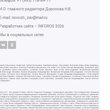
Телефон: +7 (495) 718-84-11
И.О. главного редактора Дорохова Н.В.
E-mail: novosti_zav@mail.ru
Разработчик сайта –
INFOROS
2026
Мы в социальных сетях:
дмила Алексеевна, Маркелов Сергей Евгеньевич, Камалягин Денис Николаевич, Апахончич Дарья Александровна,
ва Юлия Сергеевна, Маетная Елизавета Витальевна, The Insider SIA, Рубин Михаил Аркадьевич, Гройсман Софья
вна, Долинина Ирина Николаевна, Шлейнов Роман Юрьевич, Анин Роман Александрович, Великовский Дмитрий
ютов Александр Иванович, Жилкин Владимир Владимирович, Жилинский Владимир Александрович, Тихонов Михаил
рьевна, Пигалкин Илья Валерьевич, Петров Алексей Викторович, Егоров Владимир Владимирович, Гусев Андрей
Вячеславович, Симонов Евгений Алексеевич, Сурначева Елизавета Дмитриевна, Соловьева Елена Анатольевна,
алерьевна, Павлов Иван Юрьевич, Скворцова Елена Сергеевна, Оленичев Максим Владимирович, Как бы инагент,
а Фаритовна
СИЛИЮ.НЕТ, Мы против СПИДа, СВЕЧА, Открытый Петербург, Гуманитарное действие, Лига Избирателей, Правовая
ая Линия, Центр социально-информационных инициатив Действие, Институт глобализации и социальных движений,
, Самарская губерния, Эра здоровья, Мемориал, Аналитический Центр Юрия Левады, Издательство Парк Гагарина,
чный центр развития гражданских инициатив и социального партнерства, Пермский региональный правозащитный
в Совета Министров северных стран, Центр развития некоммерческих организаций, Гражданское содействие,
ых Стран, Фонд поддержки свободы прессы, Гражданский контроль, Человек и Закон, Общественная комиссия по
Регина Николаевна, Кривенко Сергей Владимирович, Милославский Павел Юрьевич, Шнырова Ольга Вадимовна,
еевич, Дугин Сергей Георгиевич, Аверин Виталий Евгеньевич, Барахоев Магомед Бекханович, Шевченко Дмитрий
ифгатович, Романова Ольга Евгеньевна, Щаров Сергей Алексадрович, Цирульников Борис Альбертович, Халидова