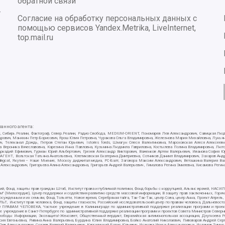
обратной связи
-
Согласие на обработку персональных данных с
помощью сервисов Yandex.Metrika, LiveInternet,
top.mail.ru
нного агента:
E/PC, Сибирь.Реалии, Фактограф, Север.Реалии, Радио Свобода, MEDIUM-ORIENT, Пономарев Лев Александрович, Савицкая Лю
ндрович, Маняхин Петр Борисович, Ярош Юлия Петровна, Чуракова Ольга Владимировна, Железнова Мария Михайловна, Лукьяно
ч, Телеканал Дождь, Петров Степан Юрьевич, Istories fonds, Шмагун Олеся Валентиновна, Мароховская Алеся Алексее
ткова Вероника Вячеславовна, Карезина Инна Павловна, Кузьмина Людмила Гавриловна, Костылева Полина Владимировна, Л
 Аркадий Ефимович, Гурман Юрий Альбертович, Грезев Александр Викторович, Важенков Артем Валерьевич, Иванова София Ю
Т, Вольтская Татьяна Анатольевна, Клепиковская Екатерина Дмитриевна, Сотников Даниил Владимирович, Захаров Андрей 
ellingcat, Якутия – Наше Мнение, Москоу диджитал медиа, РС-Балт, Заговора Максим Александрович, Ветошкина Валерия В
 Александрович, Григорьева Алина Александровна, Григорьев Андрей Валерьевич , Гималова Регина Эмилевна, Хисамова Регин
ий, Фонд защиты прав граждан Штаб, Институт права и публичной политики, Фонд борьбы с коррупцией, Альянс врачей, НА
им" (Милосердие), Центр поддержки и содействия развитию средств массовой информации, В защиту прав заключенных, Горяч
жденным и их семьям, Фонд Тольятти, Новое время, Серебряная тайга, Так-Так-Так, центр Сова, центр Анна, Проект Апрель
, Институт прав человека, Фонд защиты гласности, Российский исследовательский центр по правам человека, Дальневосто
 ПРАВАМ ЧЕЛОВЕКА, Частное учреждение в Калининграде по административной поддержке реализации программ и проекто
е учреждение в Санкт-Петербурге по административной поддержке реализации программ и проектов Совета Министров Северн
вободы Информации, Экозащита!-Женсовет, Общественный вердикт, Евразийская антимонопольная ассоциация, Дзугкоева 
сия Евгеньевна, Ривина Анна Валерьевна, Бурдина Юлия Владимировна, Бойко Анатолий Николаевич, Пивоваров Андрей Серг
ев Александрович, Созаев Валерий Валерьевич, Каргалицкий Борис Юльевич, Исакова Ирина Александровна, Исламов Тимур Р