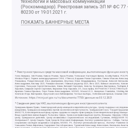
технологий и массовых коммуникаций
(Роскомнадзор). Реестровая запись ЭЛ № ФС 77 
80230 от 19.01.2021 г.
ПОКАЗАТЬ БАННЕРНЫЕ МЕСТА
* Реестр иностранных средств массовой информации, выполняющих функции иностра
Голос Америки, Idel.Реалии, Кавказ.Реалии, Крым.Реалии, Телеканал Настоящее Время, Azatliq Radiosi, PC
Medusa Project, Первое антикоррупционное СМИ, VTimes.io, Баданин Роман Сергеевич, Гликин Максим Алекса
Романовна, Рождественский Илья Дмитриевич, Апухтина Юлия Владимировна, Постернак Алексей Евгеньеви
Александрович, Альтаир 2021, Ромашки монолит, Главный редактор 2021, Вега 2021, Важные иноагенты, Ка
Сергеевич, Пискунов Сергей Евгеньевич, Ковин Виталий Сергеевич, Кильтау Екатерина Викторовна, Любарев
Юрьевич, Смирнов Сергей Сергеевич, Верзилов Петр Юрьевич, ЗП, Зона права, ЖУРНАЛИСТ-ИНОСТРАННЫЙ АГЕН
Арапова Галина Юрьевна, Перл Роман Александрович, МЕМО, Mason G.E.S. Anonymous Foundation, Stichting B
Кочетков Игорь Викторович, Иркутский союз библиофилов, Честные выборы, Нобелевский призыв, Еланчик Олег
Источник:
https://minjust.gov.ru/ru/documents/7755/
данные на
03.12.2021
* Сведения реестра НКО, выполняющих функции иностранного агента:
Гражданин.Армия.Право, Нижегородский центр немецкой и европейской культуры, Центр гендерных исследован
инициатива, Гражданская инициатива против экологической преступности, Гражданский Союз, "Хасдей Ерушала
ВМЕСТЕ, Благотворительный фонд охраны здоровья и защиты прав граждан, Благотворительный фонд помощи осу
Фонд содействия имени Андрея Рылькова, Сфера, Уральская правозащитная группа, Женщины Евразии, СИБАЛЬТ
центр, Гражданское действие, Центр независимых социологических исследований, Сутяжник, АКАДЕМИЯ ПО
Интернешнл-Р, Центр Защиты Прав Средств Массовой Информации, Институт развития прессы - Сибирь, Частно
сохранению наследия академика Сахарова, МЕМО. РУ, Институт региональной прессы, Институт Развития С
Чанышева Лилия Айратовна, Сидорович Ольга Борисовна, Туровский Александр Алексеевич, Васильева Анаста
Александрович, Шарипков Олег Викторович, Мошель Ирина Ароновна, Шведов Григорий Сергеевич, Пономарев Л