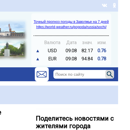
Точный прогноз погоды в Заволжье на 7 дней
https://world-weather.ru/pogoda/russia/sochi/
Валюта
Дата
знач.
изм.
▲
USD
09.08
82.17
0.76
▲
EUR
09.08
94.84
0.78
е
Поделитесь новостями с
жителями города