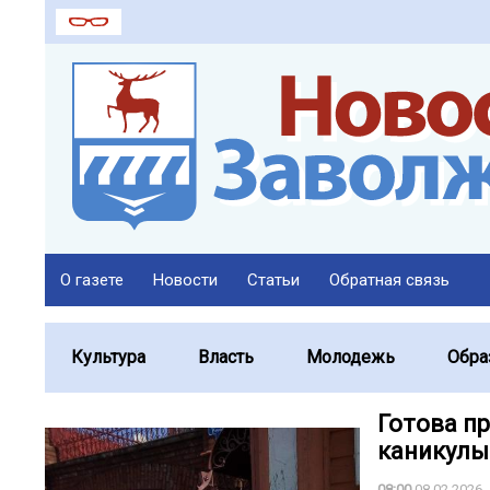
О газете
Новости
Статьи
Обратная связь
Культура
Власть
Молодежь
Обра
Готова п
каникулы
08:00
08.02.2026