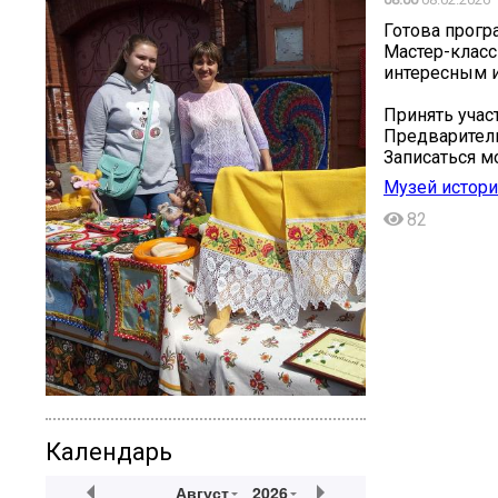
Готова прогр
Мастер-класс
интересным и
Принять учас
Предваритель
Записаться м
Музей истори
82
Календарь
Август
2026