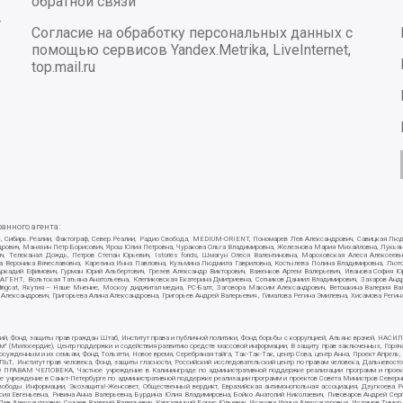
обратной связи
-
Согласие на обработку персональных данных с
помощью сервисов Yandex.Metrika, LiveInternet,
top.mail.ru
нного агента:
E/PC, Сибирь.Реалии, Фактограф, Север.Реалии, Радио Свобода, MEDIUM-ORIENT, Пономарев Лев Александрович, Савицкая Лю
ндрович, Маняхин Петр Борисович, Ярош Юлия Петровна, Чуракова Ольга Владимировна, Железнова Мария Михайловна, Лукьяно
ч, Телеканал Дождь, Петров Степан Юрьевич, Istories fonds, Шмагун Олеся Валентиновна, Мароховская Алеся Алексее
ткова Вероника Вячеславовна, Карезина Инна Павловна, Кузьмина Людмила Гавриловна, Костылева Полина Владимировна, Л
 Аркадий Ефимович, Гурман Юрий Альбертович, Грезев Александр Викторович, Важенков Артем Валерьевич, Иванова София Ю
Т, Вольтская Татьяна Анатольевна, Клепиковская Екатерина Дмитриевна, Сотников Даниил Владимирович, Захаров Андрей 
ellingcat, Якутия – Наше Мнение, Москоу диджитал медиа, РС-Балт, Заговора Максим Александрович, Ветошкина Валерия В
 Александрович, Григорьева Алина Александровна, Григорьев Андрей Валерьевич , Гималова Регина Эмилевна, Хисамова Регин
ий, Фонд защиты прав граждан Штаб, Институт права и публичной политики, Фонд борьбы с коррупцией, Альянс врачей, НА
им" (Милосердие), Центр поддержки и содействия развитию средств массовой информации, В защиту прав заключенных, Горяч
жденным и их семьям, Фонд Тольятти, Новое время, Серебряная тайга, Так-Так-Так, центр Сова, центр Анна, Проект Апрель
, Институт прав человека, Фонд защиты гласности, Российский исследовательский центр по правам человека, Дальневосто
 ПРАВАМ ЧЕЛОВЕКА, Частное учреждение в Калининграде по административной поддержке реализации программ и проекто
е учреждение в Санкт-Петербурге по административной поддержке реализации программ и проектов Совета Министров Северн
вободы Информации, Экозащита!-Женсовет, Общественный вердикт, Евразийская антимонопольная ассоциация, Дзугкоева 
сия Евгеньевна, Ривина Анна Валерьевна, Бурдина Юлия Владимировна, Бойко Анатолий Николаевич, Пивоваров Андрей Серг
ев Александрович, Созаев Валерий Валерьевич, Каргалицкий Борис Юльевич, Исакова Ирина Александровна, Исламов Тимур Р