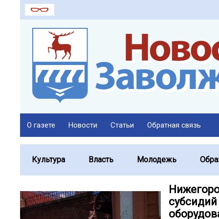
О газете
Новости
Статьи
Обратная связь
Культура
Власть
Молодежь
Обра
Нижегоро
субсидий
оборудов