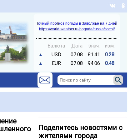
Точный прогноз погоды в Заволжье на 7 дней
https://world-weather.ru/pogoda/russia/sochi/
Валюта
Дата
знач.
изм.
▲
USD
07.08
81.41
0.28
▲
EUR
07.08
94.06
0.48
чение
Поделитесь новостями с
ышленного
жителями города