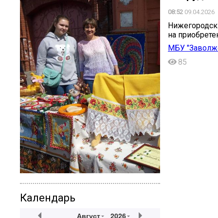
08:52
09.04.2026
Нижегородски
на приобрет
МБУ "Заволжс
85
Календарь
Август
2026