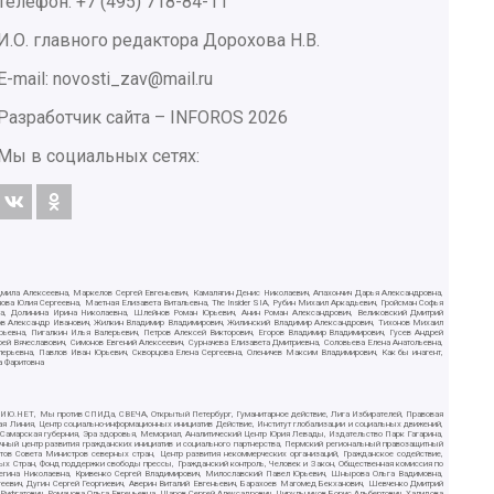
Телефон: +7 (495) 718-84-11
И.О. главного редактора Дорохова Н.В.
E-mail: novosti_zav@mail.ru
Разработчик сайта –
INFOROS
2026
Мы в социальных сетях:
дмила Алексеевна, Маркелов Сергей Евгеньевич, Камалягин Денис Николаевич, Апахончич Дарья Александровна,
ва Юлия Сергеевна, Маетная Елизавета Витальевна, The Insider SIA, Рубин Михаил Аркадьевич, Гройсман Софья
вна, Долинина Ирина Николаевна, Шлейнов Роман Юрьевич, Анин Роман Александрович, Великовский Дмитрий
ютов Александр Иванович, Жилкин Владимир Владимирович, Жилинский Владимир Александрович, Тихонов Михаил
рьевна, Пигалкин Илья Валерьевич, Петров Алексей Викторович, Егоров Владимир Владимирович, Гусев Андрей
Вячеславович, Симонов Евгений Алексеевич, Сурначева Елизавета Дмитриевна, Соловьева Елена Анатольевна,
алерьевна, Павлов Иван Юрьевич, Скворцова Елена Сергеевна, Оленичев Максим Владимирович, Как бы инагент,
а Фаритовна
СИЛИЮ.НЕТ, Мы против СПИДа, СВЕЧА, Открытый Петербург, Гуманитарное действие, Лига Избирателей, Правовая
ая Линия, Центр социально-информационных инициатив Действие, Институт глобализации и социальных движений,
, Самарская губерния, Эра здоровья, Мемориал, Аналитический Центр Юрия Левады, Издательство Парк Гагарина,
чный центр развития гражданских инициатив и социального партнерства, Пермский региональный правозащитный
в Совета Министров северных стран, Центр развития некоммерческих организаций, Гражданское содействие,
ых Стран, Фонд поддержки свободы прессы, Гражданский контроль, Человек и Закон, Общественная комиссия по
Регина Николаевна, Кривенко Сергей Владимирович, Милославский Павел Юрьевич, Шнырова Ольга Вадимовна,
еевич, Дугин Сергей Георгиевич, Аверин Виталий Евгеньевич, Барахоев Магомед Бекханович, Шевченко Дмитрий
ифгатович, Романова Ольга Евгеньевна, Щаров Сергей Алексадрович, Цирульников Борис Альбертович, Халидова