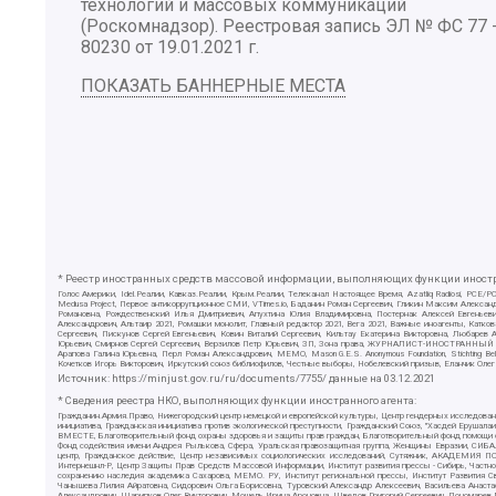
технологий и массовых коммуникаций
(Роскомнадзор). Реестровая запись ЭЛ № ФС 77 
80230 от 19.01.2021 г.
ПОКАЗАТЬ БАННЕРНЫЕ МЕСТА
* Реестр иностранных средств массовой информации, выполняющих функции иностра
Голос Америки, Idel.Реалии, Кавказ.Реалии, Крым.Реалии, Телеканал Настоящее Время, Azatliq Radiosi, PC
Medusa Project, Первое антикоррупционное СМИ, VTimes.io, Баданин Роман Сергеевич, Гликин Максим Алекса
Романовна, Рождественский Илья Дмитриевич, Апухтина Юлия Владимировна, Постернак Алексей Евгеньеви
Александрович, Альтаир 2021, Ромашки монолит, Главный редактор 2021, Вега 2021, Важные иноагенты, Ка
Сергеевич, Пискунов Сергей Евгеньевич, Ковин Виталий Сергеевич, Кильтау Екатерина Викторовна, Любарев
Юрьевич, Смирнов Сергей Сергеевич, Верзилов Петр Юрьевич, ЗП, Зона права, ЖУРНАЛИСТ-ИНОСТРАННЫЙ АГЕН
Арапова Галина Юрьевна, Перл Роман Александрович, МЕМО, Mason G.E.S. Anonymous Foundation, Stichting B
Кочетков Игорь Викторович, Иркутский союз библиофилов, Честные выборы, Нобелевский призыв, Еланчик Олег
Источник:
https://minjust.gov.ru/ru/documents/7755/
данные на
03.12.2021
* Сведения реестра НКО, выполняющих функции иностранного агента:
Гражданин.Армия.Право, Нижегородский центр немецкой и европейской культуры, Центр гендерных исследован
инициатива, Гражданская инициатива против экологической преступности, Гражданский Союз, "Хасдей Ерушала
ВМЕСТЕ, Благотворительный фонд охраны здоровья и защиты прав граждан, Благотворительный фонд помощи осу
Фонд содействия имени Андрея Рылькова, Сфера, Уральская правозащитная группа, Женщины Евразии, СИБАЛЬТ
центр, Гражданское действие, Центр независимых социологических исследований, Сутяжник, АКАДЕМИЯ ПО
Интернешнл-Р, Центр Защиты Прав Средств Массовой Информации, Институт развития прессы - Сибирь, Частно
сохранению наследия академика Сахарова, МЕМО. РУ, Институт региональной прессы, Институт Развития С
Чанышева Лилия Айратовна, Сидорович Ольга Борисовна, Туровский Александр Алексеевич, Васильева Анаста
Александрович, Шарипков Олег Викторович, Мошель Ирина Ароновна, Шведов Григорий Сергеевич, Пономарев Л