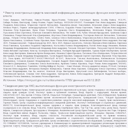
* Реестр иностранных средств массовой информации, выполняющих функции иностранного
агента:
Голос Америки, Idel.Реалии, Кавказ.Реалии, Крым.Реалии, Телеканал Настоящее Время, Azatliq Radiosi, PCE/PC,
Сибирь.Реалии, Фактограф, Север.Реалии, Радио Свобода, MEDIUM-ORIENT, Пономарев Лев Александрович, Савицкая
Людмила Алексеевна, Маркелов Сергей Евгеньевич, Камалягин Денис Николаевич, Апахончич Дарья Александровна,
Medusa Project, Первое антикоррупционное СМИ, VTimes.io, Баданин Роман Сергеевич, Гликин Максим Александрович,
Маняхин Петр Борисович, Ярош Юлия Петровна, Чуракова Ольга Владимировна, Железнова Мария Михайловна,
Лукьянова Юлия Сергеевна, Маетная Елизавета Витальевна, The Insider SIA, Рубин Михаил Аркадьевич, Гройсман Софья
Романовна, Рождественский Илья Дмитриевич, Апухтина Юлия Владимировна, Постернак Алексей Евгеньевич, Телеканал
Дождь, Петров Степан Юрьевич, Istories fonds, Шмагун Олеся Валентиновна, Мароховская Алеся Алексеевна, Долинина
Ирина Николаевна, Шлейнов Роман Юрьевич, Анин Роман Александрович, Великовский Дмитрий Александрович, Альтаир
2021, Ромашки монолит, Главный редактор 2021, Вега 2021, Важные иноагенты, Каткова Вероника Вячеславовна, Карезина
Инна Павловна, Кузьмина Людмила Гавриловна, Костылева Полина Владимировна, Лютов Александр Иванович, Жилкин
Владимир Владимирович, Жилинский Владимир Александрович, Тихонов Михаил Сергеевич, Пискунов Сергей Евгеньевич,
Ковин Виталий Сергеевич, Кильтау Екатерина Викторовна, Любарев Аркадий Ефимович, Гурман Юрий Альбертович, Грезев
Александр Викторович, Важенков Артем Валерьевич, Иванова София Юрьевна, Пигалкин Илья Валерьевич, Петров Алексей
Викторович, Егоров Владимир Владимирович, Гусев Андрей Юрьевич, Смирнов Сергей Сергеевич, Верзилов Петр Юрьевич,
ЗП, Зона права, ЖУРНАЛИСТ-ИНОСТРАННЫЙ АГЕНТ, Вольтская Татьяна Анатольевна, Клепиковская Екатерина
Дмитриевна, Сотников Даниил Владимирович, Захаров Андрей Вячеславович, Симонов Евгений Алексеевич, Сурначева
Елизавета Дмитриевна, Соловьева Елена Анатольевна, Арапова Галина Юрьевна, Перл Роман Александрович, МЕМО,
Mason G.E.S. Anonymous Foundation, Stichting Bellingcat, Якутия – Наше Мнение, Москоу диджитал медиа, РС-Балт, Заговора
Максим Александрович, Ветошкина Валерия Валерьевна, Павлов Иван Юрьевич, Скворцова Елена Сергеевна, Оленичев
Максим Владимирович, Как бы инагент, Кочетков Игорь Викторович, Иркутский союз библиофилов, Честные выборы,
Нобелевский призыв, Еланчик Олег Александрович, Григорьева Алина Александровна, Григорьев Андрей Валерьевич ,
Гималова Регина Эмилевна, Хисамова Регина Фаритовна
Источник:
https://minjust.gov.ru/ru/documents/7755/
данные на
03.12.2021
* Сведения реестра НКО, выполняющих функции иностранного агента:
Гражданин.Армия.Право, Нижегородский центр немецкой и европейской культуры, Центр гендерных исследований, Фонд
защиты прав граждан Штаб, Институт права и публичной политики, Фонд борьбы с коррупцией, Альянс врачей,
НАСИЛИЮ.НЕТ, Мы против СПИДа, СВЕЧА, Открытый Петербург, Гуманитарное действие, Лига Избирателей, Правовая
инициатива, Гражданская инициатива против экологической преступности, Гражданский Союз, "Хасдей Ерушалаим"
(Милосердие), Центр поддержки и содействия развитию средств массовой информации, В защиту прав заключенных,
Горячая Линия, Центр социально-информационных инициатив Действие, Институт глобализации и социальных движений,
ВМЕСТЕ, Благотворительный фонд охраны здоровья и защиты прав граждан, Благотворительный фонд помощи
осужденным и их семьям, Фонд Тольятти, Новое время, Серебряная тайга, Так-Так-Так, центр Сова, центр Анна, Проект
Апрель, Самарская губерния, Эра здоровья, Мемориал, Аналитический Центр Юрия Левады, Издательство Парк Гагарина,
Фонд содействия имени Андрея Рылькова, Сфера, Уральская правозащитная группа, Женщины Евразии, СИБАЛЬТ,
Институт прав человека, Фонд защиты гласности, Российский исследовательский центр по правам человека,
Дальневосточный центр развития гражданских инициатив и социального партнерства, Пермский региональный
правозащитный центр, Гражданское действие, Центр независимых социологических исследований, Сутяжник, АКАДЕМИЯ
ПО ПРАВАМ ЧЕЛОВЕКА, Частное учреждение в Калининграде по административной поддержке реализации программ и
проектов Совета Министров северных стран, Центр развития некоммерческих организаций, Гражданское содействие,