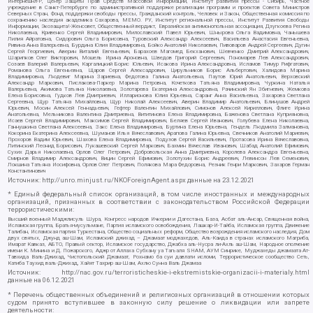
Интернешнл-Р, Центр Защиты Прав Средств Массовой Информации, Институт развития прессы - Сибирь, Частное
учреждение в Санкт-Петербурге по административной поддержке реализации программ и проектов Совета Министров
Северных Стран, Фонд поддержки свободы прессы, Гражданский контроль, Человек и Закон, Общественная комиссия по
сохранению наследия академика Сахарова, МЕМО. РУ, Институт региональной прессы, Институт Развития Свободы
Информации, Экозащита!-Женсовет, Общественный вердикт, Евразийская антимонопольная ассоциация, Дзугкоева Регина
Николаевна, Кривенко Сергей Владимирович, Милославский Павел Юрьевич, Шнырова Ольга Вадимовна, Чанышева
Лилия Айратовна, Сидорович Ольга Борисовна, Туровский Александр Алексеевич, Васильева Анастасия Евгеньевна,
Ривина Анна Валерьевна, Бурдина Юлия Владимировна, Бойко Анатолий Николаевич, Пивоваров Андрей Сергеевич, Дугин
Сергей Георгиевич, Аверин Виталий Евгеньевич, Барахоев Магомед Бекханович, Шевченко Дмитрий Александрович,
Шарипков Олег Викторович, Мошель Ирина Ароновна, Шведов Григорий Сергеевич, Пономарев Лев Александрович,
Созаев Валерий Валерьевич, Каргалицкий Борис Юльевич, Исакова Ирина Александровна, Исламов Тимур Рифгатович,
Романова Ольга Евгеньевна, Щаров Сергей Алексадрович, Цирульников Борис Альбертович, Халидова Марина
Владимировна, Людевиг Марина Зариевна, Федотова Галина Анатольевна, Паутов Юрий Анатольевич, Верховский
Александр Маркович, Пислакова-Паркер Марина Петровна, Кочеткова Татьяна Владимировна, Чуркина Наталья
Валерьевна, Акимова Татьяна Николаевна, Золотарева Екатерина Александровна, Рачинский Ян Збигневич, Жемкова
Елена Борисовна, Гудков Лев Дмитриевич, Илларионова Юлия Юрьевна, Саранг Анна Васильевна, Захарова Светлана
Сергеевна, Щур Татьяна Михайловна, Щур Николай Алексеевич, Аверин Владимир Анатольевич, Блинушов Андрей
Юрьевич, Мосин Алексей Геннадьевич, Гефтер Валентин Михайлович, Симонов Алексей Кириллович, Флиге Ирина
Анатольевна, Мельникова Валентина Дмитриевна, Вититинова Елена Владимировна, Баженова Светлана Куприяновна,
Исаев Сергей Владимирович, Максимов Сергей Владимирович, Беляев Сергей Иванович, Голубева Елена Николаевна,
Ганнушкина Светлана Алексеевна, Закс Елена Владимировна, Буртина Елена Юрьевна, Гендель Людмила Залмановна,
Кокорина Екатерина Алексеевна, Шуманов Илья Вячеславович, Арапова Галина Юрьевна, Свечников Анатолий Мариевич,
Прохоров Вадим Юрьевич, Шахова Елена Владимировна, Подузов Сергей Васильевич, Протасова Ирина Вячеславовна,
Литинский Леонид Борисович, Лукашевский Сергей Маркович, Бахмин Вячеслав Иванович, Шабад Анатолий Ефимович,
Сухих Дарья Николаевна, Орлов Олег Петрович, Добровольская Анна Дмитриевна, Королева Александра Евгеньевна,
Смирнов Владимир Александрович, Вицин Сергей Ефимович, Золотухин Борис Андреевич, Левинсон Лев Семенович,
Локшина Татьяна Иосифовна, Орлов Олег Петрович, Полякова Мара Федоровна, Резник Генри Маркович, Захаров Герман
Константинович
Источник:
http://unro.minjust.ru/NKOForeignAgent.aspx
данные на
23.12.2021
* Единый федеральный список организаций, в том числе иностранных и международных
организаций, признанных в соответствии с законодательством Российской Федерации
террористическими:
Высший военный Маджлисуль Шура, Конгресс народов Ичкерии и Дагестана, База, Асбат аль-Ансар, Священная война,
Исламская группа, Братья-мусульмане, Партия исламского освобождения, Лашкар-И-Тайба, Исламская группа, Движение
Талибан, Исламская партия Туркестана, Общество социальных реформ, Общество возрождения исламского наследия, Дом
двух святых, Джунд аш-Шам, Исламский джихад – Джамаат моджахедов, Аль-Каида в странах исламского Магриба,
Имарат Кавказ, АБТО, Правый сектор, Исламское государство, Джабха аль-Нусра ли-Ахль аш-Шам, Народное ополчение
имени К. Минина и Д. Пожарского, Аджр от Аллаха Субхану уа Тагьаля SHAM, АУМ Синрике, Муджахеды джамаата Ат-
Тавхида Валь-Джихад, Чистопольский Джамаат, Рохнамо ба суи давлати исломи, Террористическое сообщество Сеть,
Катиба Таухид валь-Джихад, Хайят Тахрир аш-Шам, Ахлю Сунна Валь Джамаа
Источник:
http://nac.gov.ru/terroristicheskie-i-ekstremistskie-organizacii-i-materialy.html
данные на
06.12.2021
* Перечень общественных объединений и религиозных организаций в отношении которых
судом принято вступившее в законную силу решение о ликвидации или запрете
деятельности: