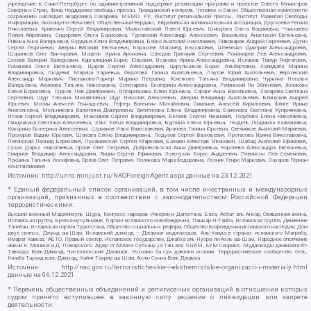
учреждение в Санкт-Петербурге по административной поддержке реализации программ и проектов Совета Министров
Северных Стран, Фонд поддержки свободы прессы, Гражданский контроль, Человек и Закон, Общественная комиссия по
сохранению наследия академика Сахарова, МЕМО. РУ, Институт региональной прессы, Институт Развития Свободы
Информации, Экозащита!-Женсовет, Общественный вердикт, Евразийская антимонопольная ассоциация, Дзугкоева Регина
Николаевна, Кривенко Сергей Владимирович, Милославский Павел Юрьевич, Шнырова Ольга Вадимовна, Чанышева
Лилия Айратовна, Сидорович Ольга Борисовна, Туровский Александр Алексеевич, Васильева Анастасия Евгеньевна,
Ривина Анна Валерьевна, Бурдина Юлия Владимировна, Бойко Анатолий Николаевич, Пивоваров Андрей Сергеевич, Дугин
Сергей Георгиевич, Аверин Виталий Евгеньевич, Барахоев Магомед Бекханович, Шевченко Дмитрий Александрович,
Шарипков Олег Викторович, Мошель Ирина Ароновна, Шведов Григорий Сергеевич, Пономарев Лев Александрович,
Созаев Валерий Валерьевич, Каргалицкий Борис Юльевич, Исакова Ирина Александровна, Исламов Тимур Рифгатович,
Романова Ольга Евгеньевна, Щаров Сергей Алексадрович, Цирульников Борис Альбертович, Халидова Марина
Владимировна, Людевиг Марина Зариевна, Федотова Галина Анатольевна, Паутов Юрий Анатольевич, Верховский
Александр Маркович, Пислакова-Паркер Марина Петровна, Кочеткова Татьяна Владимировна, Чуркина Наталья
Валерьевна, Акимова Татьяна Николаевна, Золотарева Екатерина Александровна, Рачинский Ян Збигневич, Жемкова
Елена Борисовна, Гудков Лев Дмитриевич, Илларионова Юлия Юрьевна, Саранг Анна Васильевна, Захарова Светлана
Сергеевна, Щур Татьяна Михайловна, Щур Николай Алексеевич, Аверин Владимир Анатольевич, Блинушов Андрей
Юрьевич, Мосин Алексей Геннадьевич, Гефтер Валентин Михайлович, Симонов Алексей Кириллович, Флиге Ирина
Анатольевна, Мельникова Валентина Дмитриевна, Вититинова Елена Владимировна, Баженова Светлана Куприяновна,
Исаев Сергей Владимирович, Максимов Сергей Владимирович, Беляев Сергей Иванович, Голубева Елена Николаевна,
Ганнушкина Светлана Алексеевна, Закс Елена Владимировна, Буртина Елена Юрьевна, Гендель Людмила Залмановна,
Кокорина Екатерина Алексеевна, Шуманов Илья Вячеславович, Арапова Галина Юрьевна, Свечников Анатолий Мариевич,
Прохоров Вадим Юрьевич, Шахова Елена Владимировна, Подузов Сергей Васильевич, Протасова Ирина Вячеславовна,
Литинский Леонид Борисович, Лукашевский Сергей Маркович, Бахмин Вячеслав Иванович, Шабад Анатолий Ефимович,
Сухих Дарья Николаевна, Орлов Олег Петрович, Добровольская Анна Дмитриевна, Королева Александра Евгеньевна,
Смирнов Владимир Александрович, Вицин Сергей Ефимович, Золотухин Борис Андреевич, Левинсон Лев Семенович,
Локшина Татьяна Иосифовна, Орлов Олег Петрович, Полякова Мара Федоровна, Резник Генри Маркович, Захаров Герман
Константинович
Источник:
http://unro.minjust.ru/NKOForeignAgent.aspx
данные на
23.12.2021
* Единый федеральный список организаций, в том числе иностранных и международных
организаций, признанных в соответствии с законодательством Российской Федерации
террористическими:
Высший военный Маджлисуль Шура, Конгресс народов Ичкерии и Дагестана, База, Асбат аль-Ансар, Священная война,
Исламская группа, Братья-мусульмане, Партия исламского освобождения, Лашкар-И-Тайба, Исламская группа, Движение
Талибан, Исламская партия Туркестана, Общество социальных реформ, Общество возрождения исламского наследия, Дом
двух святых, Джунд аш-Шам, Исламский джихад – Джамаат моджахедов, Аль-Каида в странах исламского Магриба,
Имарат Кавказ, АБТО, Правый сектор, Исламское государство, Джабха аль-Нусра ли-Ахль аш-Шам, Народное ополчение
имени К. Минина и Д. Пожарского, Аджр от Аллаха Субхану уа Тагьаля SHAM, АУМ Синрике, Муджахеды джамаата Ат-
Тавхида Валь-Джихад, Чистопольский Джамаат, Рохнамо ба суи давлати исломи, Террористическое сообщество Сеть,
Катиба Таухид валь-Джихад, Хайят Тахрир аш-Шам, Ахлю Сунна Валь Джамаа
Источник:
http://nac.gov.ru/terroristicheskie-i-ekstremistskie-organizacii-i-materialy.html
данные на
06.12.2021
* Перечень общественных объединений и религиозных организаций в отношении которых
судом принято вступившее в законную силу решение о ликвидации или запрете
деятельности: