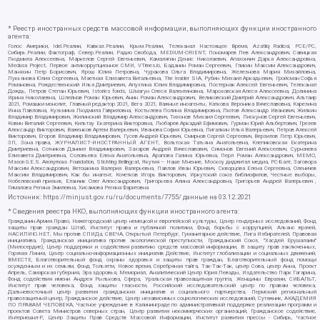
* Реестр иностранных средств массовой информации, выполняющих функции иностранного
агента:
Голос Америки, Idel.Реалии, Кавказ.Реалии, Крым.Реалии, Телеканал Настоящее Время, Azatliq Radiosi, PCE/PC,
Сибирь.Реалии, Фактограф, Север.Реалии, Радио Свобода, MEDIUM-ORIENT, Пономарев Лев Александрович, Савицкая
Людмила Алексеевна, Маркелов Сергей Евгеньевич, Камалягин Денис Николаевич, Апахончич Дарья Александровна,
Medusa Project, Первое антикоррупционное СМИ, VTimes.io, Баданин Роман Сергеевич, Гликин Максим Александрович,
Маняхин Петр Борисович, Ярош Юлия Петровна, Чуракова Ольга Владимировна, Железнова Мария Михайловна,
Лукьянова Юлия Сергеевна, Маетная Елизавета Витальевна, The Insider SIA, Рубин Михаил Аркадьевич, Гройсман Софья
Романовна, Рождественский Илья Дмитриевич, Апухтина Юлия Владимировна, Постернак Алексей Евгеньевич, Телеканал
Дождь, Петров Степан Юрьевич, Istories fonds, Шмагун Олеся Валентиновна, Мароховская Алеся Алексеевна, Долинина
Ирина Николаевна, Шлейнов Роман Юрьевич, Анин Роман Александрович, Великовский Дмитрий Александрович, Альтаир
2021, Ромашки монолит, Главный редактор 2021, Вега 2021, Важные иноагенты, Каткова Вероника Вячеславовна, Карезина
Инна Павловна, Кузьмина Людмила Гавриловна, Костылева Полина Владимировна, Лютов Александр Иванович, Жилкин
Владимир Владимирович, Жилинский Владимир Александрович, Тихонов Михаил Сергеевич, Пискунов Сергей Евгеньевич,
Ковин Виталий Сергеевич, Кильтау Екатерина Викторовна, Любарев Аркадий Ефимович, Гурман Юрий Альбертович, Грезев
Александр Викторович, Важенков Артем Валерьевич, Иванова София Юрьевна, Пигалкин Илья Валерьевич, Петров Алексей
Викторович, Егоров Владимир Владимирович, Гусев Андрей Юрьевич, Смирнов Сергей Сергеевич, Верзилов Петр Юрьевич,
ЗП, Зона права, ЖУРНАЛИСТ-ИНОСТРАННЫЙ АГЕНТ, Вольтская Татьяна Анатольевна, Клепиковская Екатерина
Дмитриевна, Сотников Даниил Владимирович, Захаров Андрей Вячеславович, Симонов Евгений Алексеевич, Сурначева
Елизавета Дмитриевна, Соловьева Елена Анатольевна, Арапова Галина Юрьевна, Перл Роман Александрович, МЕМО,
Mason G.E.S. Anonymous Foundation, Stichting Bellingcat, Якутия – Наше Мнение, Москоу диджитал медиа, РС-Балт, Заговора
Максим Александрович, Ветошкина Валерия Валерьевна, Павлов Иван Юрьевич, Скворцова Елена Сергеевна, Оленичев
Максим Владимирович, Как бы инагент, Кочетков Игорь Викторович, Иркутский союз библиофилов, Честные выборы,
Нобелевский призыв, Еланчик Олег Александрович, Григорьева Алина Александровна, Григорьев Андрей Валерьевич ,
Гималова Регина Эмилевна, Хисамова Регина Фаритовна
Источник:
https://minjust.gov.ru/ru/documents/7755/
данные на
03.12.2021
* Сведения реестра НКО, выполняющих функции иностранного агента:
Гражданин.Армия.Право, Нижегородский центр немецкой и европейской культуры, Центр гендерных исследований, Фонд
защиты прав граждан Штаб, Институт права и публичной политики, Фонд борьбы с коррупцией, Альянс врачей,
НАСИЛИЮ.НЕТ, Мы против СПИДа, СВЕЧА, Открытый Петербург, Гуманитарное действие, Лига Избирателей, Правовая
инициатива, Гражданская инициатива против экологической преступности, Гражданский Союз, "Хасдей Ерушалаим"
(Милосердие), Центр поддержки и содействия развитию средств массовой информации, В защиту прав заключенных,
Горячая Линия, Центр социально-информационных инициатив Действие, Институт глобализации и социальных движений,
ВМЕСТЕ, Благотворительный фонд охраны здоровья и защиты прав граждан, Благотворительный фонд помощи
осужденным и их семьям, Фонд Тольятти, Новое время, Серебряная тайга, Так-Так-Так, центр Сова, центр Анна, Проект
Апрель, Самарская губерния, Эра здоровья, Мемориал, Аналитический Центр Юрия Левады, Издательство Парк Гагарина,
Фонд содействия имени Андрея Рылькова, Сфера, Уральская правозащитная группа, Женщины Евразии, СИБАЛЬТ,
Институт прав человека, Фонд защиты гласности, Российский исследовательский центр по правам человека,
Дальневосточный центр развития гражданских инициатив и социального партнерства, Пермский региональный
правозащитный центр, Гражданское действие, Центр независимых социологических исследований, Сутяжник, АКАДЕМИЯ
ПО ПРАВАМ ЧЕЛОВЕКА, Частное учреждение в Калининграде по административной поддержке реализации программ и
проектов Совета Министров северных стран, Центр развития некоммерческих организаций, Гражданское содействие,
Интернешнл-Р, Центр Защиты Прав Средств Массовой Информации, Институт развития прессы - Сибирь, Частное