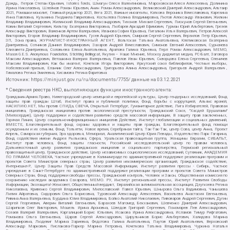
Дождь, Петров Степан Юрьевич, Istories fonds, Шмагун Олеся Валентиновна, Мароховская Алеся Алексеевна, Долинина
Ирина Николаевна, Шлейнов Роман Юрьевич, Анин Роман Александрович, Великовский Дмитрий Александрович, Альтаир
2021, Ромашки монолит, Главный редактор 2021, Вега 2021, Важные иноагенты, Каткова Вероника Вячеславовна, Карезина
Инна Павловна, Кузьмина Людмила Гавриловна, Костылева Полина Владимировна, Лютов Александр Иванович, Жилкин
Владимир Владимирович, Жилинский Владимир Александрович, Тихонов Михаил Сергеевич, Пискунов Сергей Евгеньевич,
Ковин Виталий Сергеевич, Кильтау Екатерина Викторовна, Любарев Аркадий Ефимович, Гурман Юрий Альбертович, Грезев
Александр Викторович, Важенков Артем Валерьевич, Иванова София Юрьевна, Пигалкин Илья Валерьевич, Петров Алексей
Викторович, Егоров Владимир Владимирович, Гусев Андрей Юрьевич, Смирнов Сергей Сергеевич, Верзилов Петр Юрьевич,
ЗП, Зона права, ЖУРНАЛИСТ-ИНОСТРАННЫЙ АГЕНТ, Вольтская Татьяна Анатольевна, Клепиковская Екатерина
Дмитриевна, Сотников Даниил Владимирович, Захаров Андрей Вячеславович, Симонов Евгений Алексеевич, Сурначева
Елизавета Дмитриевна, Соловьева Елена Анатольевна, Арапова Галина Юрьевна, Перл Роман Александрович, МЕМО,
Mason G.E.S. Anonymous Foundation, Stichting Bellingcat, Якутия – Наше Мнение, Москоу диджитал медиа, РС-Балт, Заговора
Максим Александрович, Ветошкина Валерия Валерьевна, Павлов Иван Юрьевич, Скворцова Елена Сергеевна, Оленичев
Максим Владимирович, Как бы инагент, Кочетков Игорь Викторович, Иркутский союз библиофилов, Честные выборы,
Нобелевский призыв, Еланчик Олег Александрович, Григорьева Алина Александровна, Григорьев Андрей Валерьевич ,
Гималова Регина Эмилевна, Хисамова Регина Фаритовна
Источник:
https://minjust.gov.ru/ru/documents/7755/
данные на
03.12.2021
* Сведения реестра НКО, выполняющих функции иностранного агента:
Гражданин.Армия.Право, Нижегородский центр немецкой и европейской культуры, Центр гендерных исследований, Фонд
защиты прав граждан Штаб, Институт права и публичной политики, Фонд борьбы с коррупцией, Альянс врачей,
НАСИЛИЮ.НЕТ, Мы против СПИДа, СВЕЧА, Открытый Петербург, Гуманитарное действие, Лига Избирателей, Правовая
инициатива, Гражданская инициатива против экологической преступности, Гражданский Союз, "Хасдей Ерушалаим"
(Милосердие), Центр поддержки и содействия развитию средств массовой информации, В защиту прав заключенных,
Горячая Линия, Центр социально-информационных инициатив Действие, Институт глобализации и социальных движений,
ВМЕСТЕ, Благотворительный фонд охраны здоровья и защиты прав граждан, Благотворительный фонд помощи
осужденным и их семьям, Фонд Тольятти, Новое время, Серебряная тайга, Так-Так-Так, центр Сова, центр Анна, Проект
Апрель, Самарская губерния, Эра здоровья, Мемориал, Аналитический Центр Юрия Левады, Издательство Парк Гагарина,
Фонд содействия имени Андрея Рылькова, Сфера, Уральская правозащитная группа, Женщины Евразии, СИБАЛЬТ,
Институт прав человека, Фонд защиты гласности, Российский исследовательский центр по правам человека,
Дальневосточный центр развития гражданских инициатив и социального партнерства, Пермский региональный
правозащитный центр, Гражданское действие, Центр независимых социологических исследований, Сутяжник, АКАДЕМИЯ
ПО ПРАВАМ ЧЕЛОВЕКА, Частное учреждение в Калининграде по административной поддержке реализации программ и
проектов Совета Министров северных стран, Центр развития некоммерческих организаций, Гражданское содействие,
Интернешнл-Р, Центр Защиты Прав Средств Массовой Информации, Институт развития прессы - Сибирь, Частное
учреждение в Санкт-Петербурге по административной поддержке реализации программ и проектов Совета Министров
Северных Стран, Фонд поддержки свободы прессы, Гражданский контроль, Человек и Закон, Общественная комиссия по
сохранению наследия академика Сахарова, МЕМО. РУ, Институт региональной прессы, Институт Развития Свободы
Информации, Экозащита!-Женсовет, Общественный вердикт, Евразийская антимонопольная ассоциация, Дзугкоева Регина
Николаевна, Кривенко Сергей Владимирович, Милославский Павел Юрьевич, Шнырова Ольга Вадимовна, Чанышева
Лилия Айратовна, Сидорович Ольга Борисовна, Туровский Александр Алексеевич, Васильева Анастасия Евгеньевна,
Ривина Анна Валерьевна, Бурдина Юлия Владимировна, Бойко Анатолий Николаевич, Пивоваров Андрей Сергеевич, Дугин
Сергей Георгиевич, Аверин Виталий Евгеньевич, Барахоев Магомед Бекханович, Шевченко Дмитрий Александрович,
Шарипков Олег Викторович, Мошель Ирина Ароновна, Шведов Григорий Сергеевич, Пономарев Лев Александрович,
Созаев Валерий Валерьевич, Каргалицкий Борис Юльевич, Исакова Ирина Александровна, Исламов Тимур Рифгатович,
Романова Ольга Евгеньевна, Щаров Сергей Алексадрович, Цирульников Борис Альбертович, Халидова Марина
Владимировна, Людевиг Марина Зариевна, Федотова Галина Анатольевна, Паутов Юрий Анатольевич, Верховский
Александр Маркович, Пислакова-Паркер Марина Петровна, Кочеткова Татьяна Владимировна, Чуркина Наталья