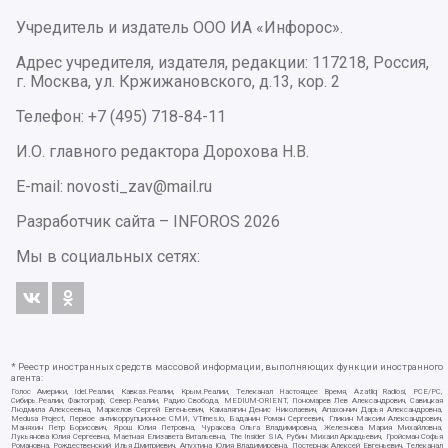
Учредитель и издатель ООО ИА «Инфорос».
Адрес учредителя, издателя, редакции: 117218, Россия,
г. Москва, ул. Кржижановского, д.13, кор. 2
Телефон: +7 (495) 718-84-11
И.О. главного редактора Дорохова Н.В.
E-mail: novosti_zav@mail.ru
Разработчик сайта –
INFOROS
2026
Мы в социальных сетях:
* Реестр иностранных средств массовой информации, выполняющих функции иностранного
агента:
Голос Америки, Idel.Реалии, Кавказ.Реалии, Крым.Реалии, Телеканал Настоящее Время, Azatliq Radiosi, PCE/PC,
Сибирь.Реалии, Фактограф, Север.Реалии, Радио Свобода, MEDIUM-ORIENT, Пономарев Лев Александрович, Савицкая
Людмила Алексеевна, Маркелов Сергей Евгеньевич, Камалягин Денис Николаевич, Апахончич Дарья Александровна,
Medusa Project, Первое антикоррупционное СМИ, VTimes.io, Баданин Роман Сергеевич, Гликин Максим Александрович,
Маняхин Петр Борисович, Ярош Юлия Петровна, Чуракова Ольга Владимировна, Железнова Мария Михайловна,
Лукьянова Юлия Сергеевна, Маетная Елизавета Витальевна, The Insider SIA, Рубин Михаил Аркадьевич, Гройсман Софья
Романовна, Рождественский Илья Дмитриевич, Апухтина Юлия Владимировна, Постернак Алексей Евгеньевич, Телеканал