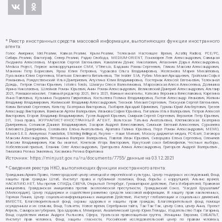
* Реестр иностранных средств массовой информации, выполняющих функции иностранного
агента:
Голос Америки, Idel.Реалии, Кавказ.Реалии, Крым.Реалии, Телеканал Настоящее Время, Azatliq Radiosi, PCE/PC,
Сибирь.Реалии, Фактограф, Север.Реалии, Радио Свобода, MEDIUM-ORIENT, Пономарев Лев Александрович, Савицкая
Людмила Алексеевна, Маркелов Сергей Евгеньевич, Камалягин Денис Николаевич, Апахончич Дарья Александровна,
Medusa Project, Первое антикоррупционное СМИ, VTimes.io, Баданин Роман Сергеевич, Гликин Максим Александрович,
Маняхин Петр Борисович, Ярош Юлия Петровна, Чуракова Ольга Владимировна, Железнова Мария Михайловна,
Лукьянова Юлия Сергеевна, Маетная Елизавета Витальевна, The Insider SIA, Рубин Михаил Аркадьевич, Гройсман Софья
Романовна, Рождественский Илья Дмитриевич, Апухтина Юлия Владимировна, Постернак Алексей Евгеньевич, Телеканал
Дождь, Петров Степан Юрьевич, Istories fonds, Шмагун Олеся Валентиновна, Мароховская Алеся Алексеевна, Долинина
Ирина Николаевна, Шлейнов Роман Юрьевич, Анин Роман Александрович, Великовский Дмитрий Александрович, Альтаир
2021, Ромашки монолит, Главный редактор 2021, Вега 2021, Важные иноагенты, Каткова Вероника Вячеславовна, Карезина
Инна Павловна, Кузьмина Людмила Гавриловна, Костылева Полина Владимировна, Лютов Александр Иванович, Жилкин
Владимир Владимирович, Жилинский Владимир Александрович, Тихонов Михаил Сергеевич, Пискунов Сергей Евгеньевич,
Ковин Виталий Сергеевич, Кильтау Екатерина Викторовна, Любарев Аркадий Ефимович, Гурман Юрий Альбертович, Грезев
Александр Викторович, Важенков Артем Валерьевич, Иванова София Юрьевна, Пигалкин Илья Валерьевич, Петров Алексей
Викторович, Егоров Владимир Владимирович, Гусев Андрей Юрьевич, Смирнов Сергей Сергеевич, Верзилов Петр Юрьевич,
ЗП, Зона права, ЖУРНАЛИСТ-ИНОСТРАННЫЙ АГЕНТ, Вольтская Татьяна Анатольевна, Клепиковская Екатерина
Дмитриевна, Сотников Даниил Владимирович, Захаров Андрей Вячеславович, Симонов Евгений Алексеевич, Сурначева
Елизавета Дмитриевна, Соловьева Елена Анатольевна, Арапова Галина Юрьевна, Перл Роман Александрович, МЕМО,
Mason G.E.S. Anonymous Foundation, Stichting Bellingcat, Якутия – Наше Мнение, Москоу диджитал медиа, РС-Балт, Заговора
Максим Александрович, Ветошкина Валерия Валерьевна, Павлов Иван Юрьевич, Скворцова Елена Сергеевна, Оленичев
Максим Владимирович, Как бы инагент, Кочетков Игорь Викторович, Иркутский союз библиофилов, Честные выборы,
Нобелевский призыв, Еланчик Олег Александрович, Григорьева Алина Александровна, Григорьев Андрей Валерьевич ,
Гималова Регина Эмилевна, Хисамова Регина Фаритовна
Источник:
https://minjust.gov.ru/ru/documents/7755/
данные на
03.12.2021
* Сведения реестра НКО, выполняющих функции иностранного агента:
Гражданин.Армия.Право, Нижегородский центр немецкой и европейской культуры, Центр гендерных исследований, Фонд
защиты прав граждан Штаб, Институт права и публичной политики, Фонд борьбы с коррупцией, Альянс врачей,
НАСИЛИЮ.НЕТ, Мы против СПИДа, СВЕЧА, Открытый Петербург, Гуманитарное действие, Лига Избирателей, Правовая
инициатива, Гражданская инициатива против экологической преступности, Гражданский Союз, "Хасдей Ерушалаим"
(Милосердие), Центр поддержки и содействия развитию средств массовой информации, В защиту прав заключенных,
Горячая Линия, Центр социально-информационных инициатив Действие, Институт глобализации и социальных движений,
ВМЕСТЕ, Благотворительный фонд охраны здоровья и защиты прав граждан, Благотворительный фонд помощи
осужденным и их семьям, Фонд Тольятти, Новое время, Серебряная тайга, Так-Так-Так, центр Сова, центр Анна, Проект
Апрель, Самарская губерния, Эра здоровья, Мемориал, Аналитический Центр Юрия Левады, Издательство Парк Гагарина,
Фонд содействия имени Андрея Рылькова, Сфера, Уральская правозащитная группа, Женщины Евразии, СИБАЛЬТ,
Институт прав человека, Фонд защиты гласности, Российский исследовательский центр по правам человека,