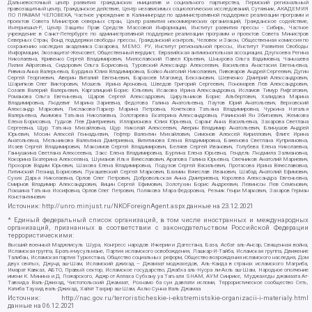
Дальневосточный центр развития гражданских инициатив и социального партнерства, Пермский региональный
правозащитный центр, Гражданское действие, Центр независимых социологических исследований, Сутяжник, АКАДЕМИЯ
ПО ПРАВАМ ЧЕЛОВЕКА, Частное учреждение в Калининграде по административной поддержке реализации программ и
проектов Совета Министров северных стран, Центр развития некоммерческих организаций, Гражданское содействие,
Интернешнл-Р, Центр Защиты Прав Средств Массовой Информации, Институт развития прессы - Сибирь, Частное
учреждение в Санкт-Петербурге по административной поддержке реализации программ и проектов Совета Министров
Северных Стран, Фонд поддержки свободы прессы, Гражданский контроль, Человек и Закон, Общественная комиссия по
сохранению наследия академика Сахарова, МЕМО. РУ, Институт региональной прессы, Институт Развития Свободы
Информации, Экозащита!-Женсовет, Общественный вердикт, Евразийская антимонопольная ассоциация, Дзугкоева Регина
Николаевна, Кривенко Сергей Владимирович, Милославский Павел Юрьевич, Шнырова Ольга Вадимовна, Чанышева
Лилия Айратовна, Сидорович Ольга Борисовна, Туровский Александр Алексеевич, Васильева Анастасия Евгеньевна,
Ривина Анна Валерьевна, Бурдина Юлия Владимировна, Бойко Анатолий Николаевич, Пивоваров Андрей Сергеевич, Дугин
Сергей Георгиевич, Аверин Виталий Евгеньевич, Барахоев Магомед Бекханович, Шевченко Дмитрий Александрович,
Шарипков Олег Викторович, Мошель Ирина Ароновна, Шведов Григорий Сергеевич, Пономарев Лев Александрович,
Созаев Валерий Валерьевич, Каргалицкий Борис Юльевич, Исакова Ирина Александровна, Исламов Тимур Рифгатович,
Романова Ольга Евгеньевна, Щаров Сергей Алексадрович, Цирульников Борис Альбертович, Халидова Марина
Владимировна, Людевиг Марина Зариевна, Федотова Галина Анатольевна, Паутов Юрий Анатольевич, Верховский
Александр Маркович, Пислакова-Паркер Марина Петровна, Кочеткова Татьяна Владимировна, Чуркина Наталья
Валерьевна, Акимова Татьяна Николаевна, Золотарева Екатерина Александровна, Рачинский Ян Збигневич, Жемкова
Елена Борисовна, Гудков Лев Дмитриевич, Илларионова Юлия Юрьевна, Саранг Анна Васильевна, Захарова Светлана
Сергеевна, Щур Татьяна Михайловна, Щур Николай Алексеевич, Аверин Владимир Анатольевич, Блинушов Андрей
Юрьевич, Мосин Алексей Геннадьевич, Гефтер Валентин Михайлович, Симонов Алексей Кириллович, Флиге Ирина
Анатольевна, Мельникова Валентина Дмитриевна, Вититинова Елена Владимировна, Баженова Светлана Куприяновна,
Исаев Сергей Владимирович, Максимов Сергей Владимирович, Беляев Сергей Иванович, Голубева Елена Николаевна,
Ганнушкина Светлана Алексеевна, Закс Елена Владимировна, Буртина Елена Юрьевна, Гендель Людмила Залмановна,
Кокорина Екатерина Алексеевна, Шуманов Илья Вячеславович, Арапова Галина Юрьевна, Свечников Анатолий Мариевич,
Прохоров Вадим Юрьевич, Шахова Елена Владимировна, Подузов Сергей Васильевич, Протасова Ирина Вячеславовна,
Литинский Леонид Борисович, Лукашевский Сергей Маркович, Бахмин Вячеслав Иванович, Шабад Анатолий Ефимович,
Сухих Дарья Николаевна, Орлов Олег Петрович, Добровольская Анна Дмитриевна, Королева Александра Евгеньевна,
Смирнов Владимир Александрович, Вицин Сергей Ефимович, Золотухин Борис Андреевич, Левинсон Лев Семенович,
Локшина Татьяна Иосифовна, Орлов Олег Петрович, Полякова Мара Федоровна, Резник Генри Маркович, Захаров Герман
Константинович
Источник:
http://unro.minjust.ru/NKOForeignAgent.aspx
данные на
23.12.2021
* Единый федеральный список организаций, в том числе иностранных и международных
организаций, признанных в соответствии с законодательством Российской Федерации
террористическими:
Высший военный Маджлисуль Шура, Конгресс народов Ичкерии и Дагестана, База, Асбат аль-Ансар, Священная война,
Исламская группа, Братья-мусульмане, Партия исламского освобождения, Лашкар-И-Тайба, Исламская группа, Движение
Талибан, Исламская партия Туркестана, Общество социальных реформ, Общество возрождения исламского наследия, Дом
двух святых, Джунд аш-Шам, Исламский джихад – Джамаат моджахедов, Аль-Каида в странах исламского Магриба,
Имарат Кавказ, АБТО, Правый сектор, Исламское государство, Джабха аль-Нусра ли-Ахль аш-Шам, Народное ополчение
имени К. Минина и Д. Пожарского, Аджр от Аллаха Субхану уа Тагьаля SHAM, АУМ Синрике, Муджахеды джамаата Ат-
Тавхида Валь-Джихад, Чистопольский Джамаат, Рохнамо ба суи давлати исломи, Террористическое сообщество Сеть,
Катиба Таухид валь-Джихад, Хайят Тахрир аш-Шам, Ахлю Сунна Валь Джамаа
Источник:
http://nac.gov.ru/terroristicheskie-i-ekstremistskie-organizacii-i-materialy.html
данные на
06.12.2021