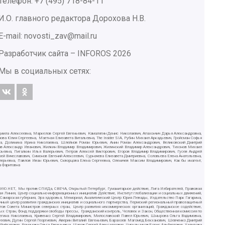
Телефон: +7 (495) 718-84-11
И.О. главного редактора Дорохова Н.В.
E-mail: novosti_zav@mail.ru
Разработчик сайта –
INFOROS
2026
Мы в социальных сетях:
дмила Алексеевна, Маркелов Сергей Евгеньевич, Камалягин Денис Николаевич, Апахончич Дарья Александровна,
ва Юлия Сергеевна, Маетная Елизавета Витальевна, The Insider SIA, Рубин Михаил Аркадьевич, Гройсман Софья
вна, Долинина Ирина Николаевна, Шлейнов Роман Юрьевич, Анин Роман Александрович, Великовский Дмитрий
ютов Александр Иванович, Жилкин Владимир Владимирович, Жилинский Владимир Александрович, Тихонов Михаил
рьевна, Пигалкин Илья Валерьевич, Петров Алексей Викторович, Егоров Владимир Владимирович, Гусев Андрей
Вячеславович, Симонов Евгений Алексеевич, Сурначева Елизавета Дмитриевна, Соловьева Елена Анатольевна,
алерьевна, Павлов Иван Юрьевич, Скворцова Елена Сергеевна, Оленичев Максим Владимирович, Как бы инагент,
а Фаритовна
СИЛИЮ.НЕТ, Мы против СПИДа, СВЕЧА, Открытый Петербург, Гуманитарное действие, Лига Избирателей, Правовая
ая Линия, Центр социально-информационных инициатив Действие, Институт глобализации и социальных движений,
, Самарская губерния, Эра здоровья, Мемориал, Аналитический Центр Юрия Левады, Издательство Парк Гагарина,
чный центр развития гражданских инициатив и социального партнерства, Пермский региональный правозащитный
в Совета Министров северных стран, Центр развития некоммерческих организаций, Гражданское содействие,
ых Стран, Фонд поддержки свободы прессы, Гражданский контроль, Человек и Закон, Общественная комиссия по
Регина Николаевна, Кривенко Сергей Владимирович, Милославский Павел Юрьевич, Шнырова Ольга Вадимовна,
еевич, Дугин Сергей Георгиевич, Аверин Виталий Евгеньевич, Барахоев Магомед Бекханович, Шевченко Дмитрий
ифгатович, Романова Ольга Евгеньевна, Щаров Сергей Алексадрович, Цирульников Борис Альбертович, Халидова