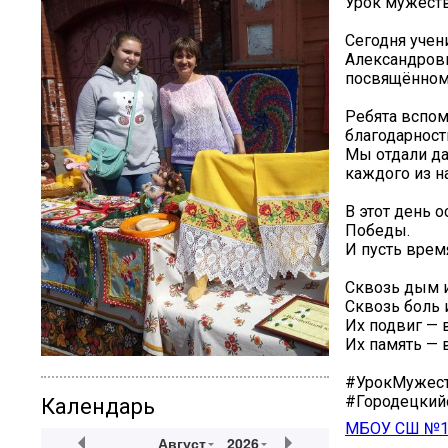
️Урок мужеств
Сегодня учен
Александровн
посвящённом
Ребята вспом
благодарност
Мы отдали да
каждого из на
В этот день 
Победы.
И пусть врем
Сквозь дым и
Сквозь боль 
Их подвиг — 
Их память — 
#УрокМужес
#Городецки
Календарь
МБОУ СШ №1
Август
2026