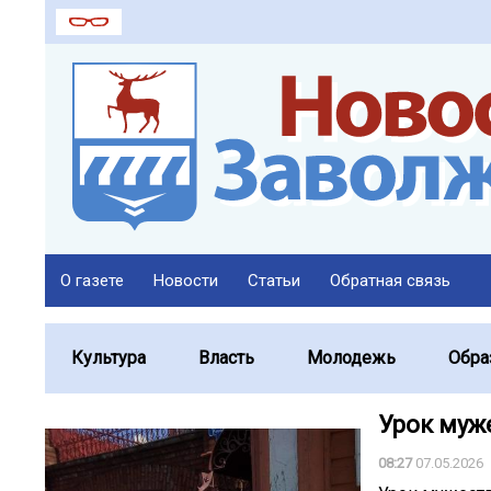
О газете
Новости
Статьи
Обратная связь
Культура
Власть
Молодежь
Обра
️Урок муж
08:27
07.05.2026