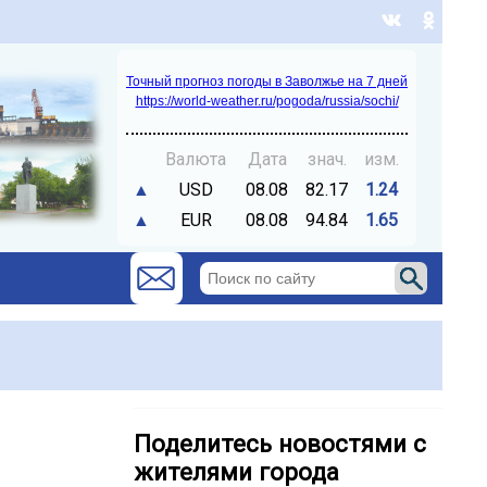
Точный прогноз погоды в Заволжье на 7 дней
https://world-weather.ru/pogoda/russia/sochi/
Валюта
Дата
знач.
изм.
▲
USD
08.08
82.17
1.24
▲
EUR
08.08
94.84
1.65
Поделитесь новостями с
жителями города