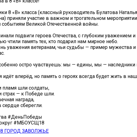
а в 8 «В» классе!
ики 8 «В» класса (классный руководитель Булатова Наталь
а) приняли участие в важном и трогательном мероприятии
 событиям Великой Отечественной войны.
инали подвиги героев Отечества, с глубоким уважением и
ью чтили память тех, кто подарил нам мирное небо.
нь уважения ветеранам, чьи судьбы — пример мужества и 
с.
особенно остро чувствуешь: мы — едины, мы — наследники
я идёт вперёд, но память о героях всегда будет жить в наш
 пламя шли солдаты,
и страх — к Победе шли.
вечная награда,
в сердце сберегли.
тва #ДеньПобеды
йокруг #МБОУСЩ18
8 ГОРОД ЗАВОЛЖЬЕ