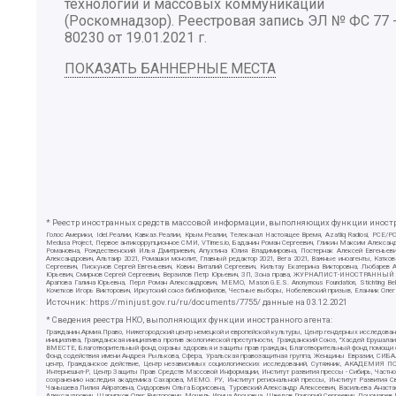
технологий и массовых коммуникаций
(Роскомнадзор). Реестровая запись ЭЛ № ФС 77 
80230 от 19.01.2021 г.
ПОКАЗАТЬ БАННЕРНЫЕ МЕСТА
* Реестр иностранных средств массовой информации, выполняющих функции иностра
Голос Америки, Idel.Реалии, Кавказ.Реалии, Крым.Реалии, Телеканал Настоящее Время, Azatliq Radiosi, PC
Medusa Project, Первое антикоррупционное СМИ, VTimes.io, Баданин Роман Сергеевич, Гликин Максим Алекса
Романовна, Рождественский Илья Дмитриевич, Апухтина Юлия Владимировна, Постернак Алексей Евгеньеви
Александрович, Альтаир 2021, Ромашки монолит, Главный редактор 2021, Вега 2021, Важные иноагенты, Ка
Сергеевич, Пискунов Сергей Евгеньевич, Ковин Виталий Сергеевич, Кильтау Екатерина Викторовна, Любарев
Юрьевич, Смирнов Сергей Сергеевич, Верзилов Петр Юрьевич, ЗП, Зона права, ЖУРНАЛИСТ-ИНОСТРАННЫЙ АГЕН
Арапова Галина Юрьевна, Перл Роман Александрович, МЕМО, Mason G.E.S. Anonymous Foundation, Stichting B
Кочетков Игорь Викторович, Иркутский союз библиофилов, Честные выборы, Нобелевский призыв, Еланчик Олег
Источник:
https://minjust.gov.ru/ru/documents/7755/
данные на
03.12.2021
* Сведения реестра НКО, выполняющих функции иностранного агента:
Гражданин.Армия.Право, Нижегородский центр немецкой и европейской культуры, Центр гендерных исследован
инициатива, Гражданская инициатива против экологической преступности, Гражданский Союз, "Хасдей Ерушала
ВМЕСТЕ, Благотворительный фонд охраны здоровья и защиты прав граждан, Благотворительный фонд помощи осу
Фонд содействия имени Андрея Рылькова, Сфера, Уральская правозащитная группа, Женщины Евразии, СИБАЛЬТ
центр, Гражданское действие, Центр независимых социологических исследований, Сутяжник, АКАДЕМИЯ ПО
Интернешнл-Р, Центр Защиты Прав Средств Массовой Информации, Институт развития прессы - Сибирь, Частно
сохранению наследия академика Сахарова, МЕМО. РУ, Институт региональной прессы, Институт Развития С
Чанышева Лилия Айратовна, Сидорович Ольга Борисовна, Туровский Александр Алексеевич, Васильева Анаста
Александрович, Шарипков Олег Викторович, Мошель Ирина Ароновна, Шведов Григорий Сергеевич, Пономарев Л