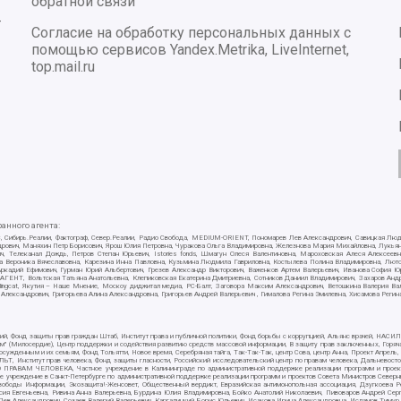
обратной связи
-
Согласие на обработку персональных данных с
помощью сервисов Yandex.Metrika, LiveInternet,
top.mail.ru
нного агента:
E/PC, Сибирь.Реалии, Фактограф, Север.Реалии, Радио Свобода, MEDIUM-ORIENT, Пономарев Лев Александрович, Савицкая Лю
ндрович, Маняхин Петр Борисович, Ярош Юлия Петровна, Чуракова Ольга Владимировна, Железнова Мария Михайловна, Лукьяно
ч, Телеканал Дождь, Петров Степан Юрьевич, Istories fonds, Шмагун Олеся Валентиновна, Мароховская Алеся Алексее
ткова Вероника Вячеславовна, Карезина Инна Павловна, Кузьмина Людмила Гавриловна, Костылева Полина Владимировна, Л
 Аркадий Ефимович, Гурман Юрий Альбертович, Грезев Александр Викторович, Важенков Артем Валерьевич, Иванова София Ю
Т, Вольтская Татьяна Анатольевна, Клепиковская Екатерина Дмитриевна, Сотников Даниил Владимирович, Захаров Андрей 
ellingcat, Якутия – Наше Мнение, Москоу диджитал медиа, РС-Балт, Заговора Максим Александрович, Ветошкина Валерия В
 Александрович, Григорьева Алина Александровна, Григорьев Андрей Валерьевич , Гималова Регина Эмилевна, Хисамова Регин
ий, Фонд защиты прав граждан Штаб, Институт права и публичной политики, Фонд борьбы с коррупцией, Альянс врачей, НА
им" (Милосердие), Центр поддержки и содействия развитию средств массовой информации, В защиту прав заключенных, Горяч
жденным и их семьям, Фонд Тольятти, Новое время, Серебряная тайга, Так-Так-Так, центр Сова, центр Анна, Проект Апрель
, Институт прав человека, Фонд защиты гласности, Российский исследовательский центр по правам человека, Дальневосто
 ПРАВАМ ЧЕЛОВЕКА, Частное учреждение в Калининграде по административной поддержке реализации программ и проекто
е учреждение в Санкт-Петербурге по административной поддержке реализации программ и проектов Совета Министров Северн
вободы Информации, Экозащита!-Женсовет, Общественный вердикт, Евразийская антимонопольная ассоциация, Дзугкоева 
сия Евгеньевна, Ривина Анна Валерьевна, Бурдина Юлия Владимировна, Бойко Анатолий Николаевич, Пивоваров Андрей Серг
ев Александрович, Созаев Валерий Валерьевич, Каргалицкий Борис Юльевич, Исакова Ирина Александровна, Исламов Тимур Р