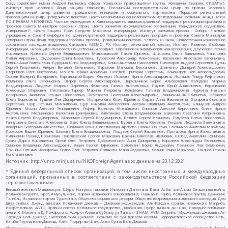
Фонд содействия имени Андрея Рылькова, Сфера, Уральская правозащитная группа, Женщины Евразии, СИБАЛЬТ,
Институт прав человека, Фонд защиты гласности, Российский исследовательский центр по правам человека,
Дальневосточный центр развития гражданских инициатив и социального партнерства, Пермский региональный
правозащитный центр, Гражданское действие, Центр независимых социологических исследований, Сутяжник, АКАДЕМИЯ
ПО ПРАВАМ ЧЕЛОВЕКА, Частное учреждение в Калининграде по административной поддержке реализации программ и
проектов Совета Министров северных стран, Центр развития некоммерческих организаций, Гражданское содействие,
Интернешнл-Р, Центр Защиты Прав Средств Массовой Информации, Институт развития прессы - Сибирь, Частное
учреждение в Санкт-Петербурге по административной поддержке реализации программ и проектов Совета Министров
Северных Стран, Фонд поддержки свободы прессы, Гражданский контроль, Человек и Закон, Общественная комиссия по
сохранению наследия академика Сахарова, МЕМО. РУ, Институт региональной прессы, Институт Развития Свободы
Информации, Экозащита!-Женсовет, Общественный вердикт, Евразийская антимонопольная ассоциация, Дзугкоева Регина
Николаевна, Кривенко Сергей Владимирович, Милославский Павел Юрьевич, Шнырова Ольга Вадимовна, Чанышева
Лилия Айратовна, Сидорович Ольга Борисовна, Туровский Александр Алексеевич, Васильева Анастасия Евгеньевна,
Ривина Анна Валерьевна, Бурдина Юлия Владимировна, Бойко Анатолий Николаевич, Пивоваров Андрей Сергеевич, Дугин
Сергей Георгиевич, Аверин Виталий Евгеньевич, Барахоев Магомед Бекханович, Шевченко Дмитрий Александрович,
Шарипков Олег Викторович, Мошель Ирина Ароновна, Шведов Григорий Сергеевич, Пономарев Лев Александрович,
Созаев Валерий Валерьевич, Каргалицкий Борис Юльевич, Исакова Ирина Александровна, Исламов Тимур Рифгатович,
Романова Ольга Евгеньевна, Щаров Сергей Алексадрович, Цирульников Борис Альбертович, Халидова Марина
Владимировна, Людевиг Марина Зариевна, Федотова Галина Анатольевна, Паутов Юрий Анатольевич, Верховский
Александр Маркович, Пислакова-Паркер Марина Петровна, Кочеткова Татьяна Владимировна, Чуркина Наталья
Валерьевна, Акимова Татьяна Николаевна, Золотарева Екатерина Александровна, Рачинский Ян Збигневич, Жемкова
Елена Борисовна, Гудков Лев Дмитриевич, Илларионова Юлия Юрьевна, Саранг Анна Васильевна, Захарова Светлана
Сергеевна, Щур Татьяна Михайловна, Щур Николай Алексеевич, Аверин Владимир Анатольевич, Блинушов Андрей
Юрьевич, Мосин Алексей Геннадьевич, Гефтер Валентин Михайлович, Симонов Алексей Кириллович, Флиге Ирина
Анатольевна, Мельникова Валентина Дмитриевна, Вититинова Елена Владимировна, Баженова Светлана Куприяновна,
Исаев Сергей Владимирович, Максимов Сергей Владимирович, Беляев Сергей Иванович, Голубева Елена Николаевна,
Ганнушкина Светлана Алексеевна, Закс Елена Владимировна, Буртина Елена Юрьевна, Гендель Людмила Залмановна,
Кокорина Екатерина Алексеевна, Шуманов Илья Вячеславович, Арапова Галина Юрьевна, Свечников Анатолий Мариевич,
Прохоров Вадим Юрьевич, Шахова Елена Владимировна, Подузов Сергей Васильевич, Протасова Ирина Вячеславовна,
Литинский Леонид Борисович, Лукашевский Сергей Маркович, Бахмин Вячеслав Иванович, Шабад Анатолий Ефимович,
Сухих Дарья Николаевна, Орлов Олег Петрович, Добровольская Анна Дмитриевна, Королева Александра Евгеньевна,
Смирнов Владимир Александрович, Вицин Сергей Ефимович, Золотухин Борис Андреевич, Левинсон Лев Семенович,
Локшина Татьяна Иосифовна, Орлов Олег Петрович, Полякова Мара Федоровна, Резник Генри Маркович, Захаров Герман
Константинович
Источник:
http://unro.minjust.ru/NKOForeignAgent.aspx
данные на
23.12.2021
* Единый федеральный список организаций, в том числе иностранных и международных
организаций, признанных в соответствии с законодательством Российской Федерации
террористическими:
Высший военный Маджлисуль Шура, Конгресс народов Ичкерии и Дагестана, База, Асбат аль-Ансар, Священная война,
Исламская группа, Братья-мусульмане, Партия исламского освобождения, Лашкар-И-Тайба, Исламская группа, Движение
Талибан, Исламская партия Туркестана, Общество социальных реформ, Общество возрождения исламского наследия, Дом
двух святых, Джунд аш-Шам, Исламский джихад – Джамаат моджахедов, Аль-Каида в странах исламского Магриба,
Имарат Кавказ, АБТО, Правый сектор, Исламское государство, Джабха аль-Нусра ли-Ахль аш-Шам, Народное ополчение
имени К. Минина и Д. Пожарского, Аджр от Аллаха Субхану уа Тагьаля SHAM, АУМ Синрике, Муджахеды джамаата Ат-
Тавхида Валь-Джихад, Чистопольский Джамаат, Рохнамо ба суи давлати исломи, Террористическое сообщество Сеть,
Катиба Таухид валь-Джихад, Хайят Тахрир аш-Шам, Ахлю Сунна Валь Джамаа