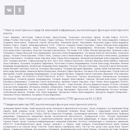
* Реестр иностранных средств массовой информации, выполняющих функции иностранного
агента:
Голос Америки, Idel.Реалии, Кавказ.Реалии, Крым.Реалии, Телеканал Настоящее Время, Azatliq Radiosi, PCE/PC,
Сибирь.Реалии, Фактограф, Север.Реалии, Радио Свобода, MEDIUM-ORIENT, Пономарев Лев Александрович, Савицкая
Людмила Алексеевна, Маркелов Сергей Евгеньевич, Камалягин Денис Николаевич, Апахончич Дарья Александровна,
Medusa Project, Первое антикоррупционное СМИ, VTimes.io, Баданин Роман Сергеевич, Гликин Максим Александрович,
Маняхин Петр Борисович, Ярош Юлия Петровна, Чуракова Ольга Владимировна, Железнова Мария Михайловна,
Лукьянова Юлия Сергеевна, Маетная Елизавета Витальевна, The Insider SIA, Рубин Михаил Аркадьевич, Гройсман Софья
Романовна, Рождественский Илья Дмитриевич, Апухтина Юлия Владимировна, Постернак Алексей Евгеньевич, Телеканал
Дождь, Петров Степан Юрьевич, Istories fonds, Шмагун Олеся Валентиновна, Мароховская Алеся Алексеевна, Долинина
Ирина Николаевна, Шлейнов Роман Юрьевич, Анин Роман Александрович, Великовский Дмитрий Александрович, Альтаир
2021, Ромашки монолит, Главный редактор 2021, Вега 2021, Важные иноагенты, Каткова Вероника Вячеславовна, Карезина
Инна Павловна, Кузьмина Людмила Гавриловна, Костылева Полина Владимировна, Лютов Александр Иванович, Жилкин
Владимир Владимирович, Жилинский Владимир Александрович, Тихонов Михаил Сергеевич, Пискунов Сергей Евгеньевич,
Ковин Виталий Сергеевич, Кильтау Екатерина Викторовна, Любарев Аркадий Ефимович, Гурман Юрий Альбертович, Грезев
Александр Викторович, Важенков Артем Валерьевич, Иванова София Юрьевна, Пигалкин Илья Валерьевич, Петров Алексей
Викторович, Егоров Владимир Владимирович, Гусев Андрей Юрьевич, Смирнов Сергей Сергеевич, Верзилов Петр Юрьевич,
ЗП, Зона права, ЖУРНАЛИСТ-ИНОСТРАННЫЙ АГЕНТ, Вольтская Татьяна Анатольевна, Клепиковская Екатерина
Дмитриевна, Сотников Даниил Владимирович, Захаров Андрей Вячеславович, Симонов Евгений Алексеевич, Сурначева
Елизавета Дмитриевна, Соловьева Елена Анатольевна, Арапова Галина Юрьевна, Перл Роман Александрович, МЕМО,
Mason G.E.S. Anonymous Foundation, Stichting Bellingcat, Якутия – Наше Мнение, Москоу диджитал медиа, РС-Балт, Заговора
Максим Александрович, Ветошкина Валерия Валерьевна, Павлов Иван Юрьевич, Скворцова Елена Сергеевна, Оленичев
Максим Владимирович, Как бы инагент, Кочетков Игорь Викторович, Иркутский союз библиофилов, Честные выборы,
Нобелевский призыв, Еланчик Олег Александрович, Григорьева Алина Александровна, Григорьев Андрей Валерьевич ,
Гималова Регина Эмилевна, Хисамова Регина Фаритовна
Источник:
https://minjust.gov.ru/ru/documents/7755/
данные на
03.12.2021
* Сведения реестра НКО, выполняющих функции иностранного агента:
Гражданин.Армия.Право, Нижегородский центр немецкой и европейской культуры, Центр гендерных исследований, Фонд
защиты прав граждан Штаб, Институт права и публичной политики, Фонд борьбы с коррупцией, Альянс врачей,
НАСИЛИЮ.НЕТ, Мы против СПИДа, СВЕЧА, Открытый Петербург, Гуманитарное действие, Лига Избирателей, Правовая
инициатива, Гражданская инициатива против экологической преступности, Гражданский Союз, "Хасдей Ерушалаим"
(Милосердие), Центр поддержки и содействия развитию средств массовой информации, В защиту прав заключенных,
Горячая Линия, Центр социально-информационных инициатив Действие, Институт глобализации и социальных движений,
ВМЕСТЕ, Благотворительный фонд охраны здоровья и защиты прав граждан, Благотворительный фонд помощи
осужденным и их семьям, Фонд Тольятти, Новое время, Серебряная тайга, Так-Так-Так, центр Сова, центр Анна, Проект
Апрель, Самарская губерния, Эра здоровья, Мемориал, Аналитический Центр Юрия Левады, Издательство Парк Гагарина,