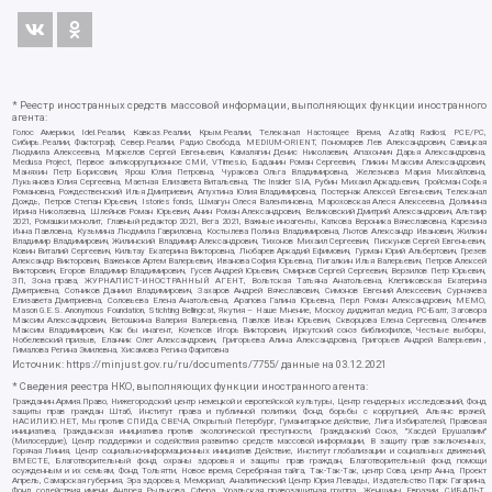
* Реестр иностранных средств массовой информации, выполняющих функции иностранного
агента:
Голос Америки, Idel.Реалии, Кавказ.Реалии, Крым.Реалии, Телеканал Настоящее Время, Azatliq Radiosi, PCE/PC,
Сибирь.Реалии, Фактограф, Север.Реалии, Радио Свобода, MEDIUM-ORIENT, Пономарев Лев Александрович, Савицкая
Людмила Алексеевна, Маркелов Сергей Евгеньевич, Камалягин Денис Николаевич, Апахончич Дарья Александровна,
Medusa Project, Первое антикоррупционное СМИ, VTimes.io, Баданин Роман Сергеевич, Гликин Максим Александрович,
Маняхин Петр Борисович, Ярош Юлия Петровна, Чуракова Ольга Владимировна, Железнова Мария Михайловна,
Лукьянова Юлия Сергеевна, Маетная Елизавета Витальевна, The Insider SIA, Рубин Михаил Аркадьевич, Гройсман Софья
Романовна, Рождественский Илья Дмитриевич, Апухтина Юлия Владимировна, Постернак Алексей Евгеньевич, Телеканал
Дождь, Петров Степан Юрьевич, Istories fonds, Шмагун Олеся Валентиновна, Мароховская Алеся Алексеевна, Долинина
Ирина Николаевна, Шлейнов Роман Юрьевич, Анин Роман Александрович, Великовский Дмитрий Александрович, Альтаир
2021, Ромашки монолит, Главный редактор 2021, Вега 2021, Важные иноагенты, Каткова Вероника Вячеславовна, Карезина
Инна Павловна, Кузьмина Людмила Гавриловна, Костылева Полина Владимировна, Лютов Александр Иванович, Жилкин
Владимир Владимирович, Жилинский Владимир Александрович, Тихонов Михаил Сергеевич, Пискунов Сергей Евгеньевич,
Ковин Виталий Сергеевич, Кильтау Екатерина Викторовна, Любарев Аркадий Ефимович, Гурман Юрий Альбертович, Грезев
Александр Викторович, Важенков Артем Валерьевич, Иванова София Юрьевна, Пигалкин Илья Валерьевич, Петров Алексей
Викторович, Егоров Владимир Владимирович, Гусев Андрей Юрьевич, Смирнов Сергей Сергеевич, Верзилов Петр Юрьевич,
ЗП, Зона права, ЖУРНАЛИСТ-ИНОСТРАННЫЙ АГЕНТ, Вольтская Татьяна Анатольевна, Клепиковская Екатерина
Дмитриевна, Сотников Даниил Владимирович, Захаров Андрей Вячеславович, Симонов Евгений Алексеевич, Сурначева
Елизавета Дмитриевна, Соловьева Елена Анатольевна, Арапова Галина Юрьевна, Перл Роман Александрович, МЕМО,
Mason G.E.S. Anonymous Foundation, Stichting Bellingcat, Якутия – Наше Мнение, Москоу диджитал медиа, РС-Балт, Заговора
Максим Александрович, Ветошкина Валерия Валерьевна, Павлов Иван Юрьевич, Скворцова Елена Сергеевна, Оленичев
Максим Владимирович, Как бы инагент, Кочетков Игорь Викторович, Иркутский союз библиофилов, Честные выборы,
Нобелевский призыв, Еланчик Олег Александрович, Григорьева Алина Александровна, Григорьев Андрей Валерьевич ,
Гималова Регина Эмилевна, Хисамова Регина Фаритовна
Источник:
https://minjust.gov.ru/ru/documents/7755/
данные на
03.12.2021
* Сведения реестра НКО, выполняющих функции иностранного агента:
Гражданин.Армия.Право, Нижегородский центр немецкой и европейской культуры, Центр гендерных исследований, Фонд
защиты прав граждан Штаб, Институт права и публичной политики, Фонд борьбы с коррупцией, Альянс врачей,
НАСИЛИЮ.НЕТ, Мы против СПИДа, СВЕЧА, Открытый Петербург, Гуманитарное действие, Лига Избирателей, Правовая
инициатива, Гражданская инициатива против экологической преступности, Гражданский Союз, "Хасдей Ерушалаим"
(Милосердие), Центр поддержки и содействия развитию средств массовой информации, В защиту прав заключенных,
Горячая Линия, Центр социально-информационных инициатив Действие, Институт глобализации и социальных движений,
ВМЕСТЕ, Благотворительный фонд охраны здоровья и защиты прав граждан, Благотворительный фонд помощи
осужденным и их семьям, Фонд Тольятти, Новое время, Серебряная тайга, Так-Так-Так, центр Сова, центр Анна, Проект
Апрель, Самарская губерния, Эра здоровья, Мемориал, Аналитический Центр Юрия Левады, Издательство Парк Гагарина,
Фонд содействия имени Андрея Рылькова, Сфера, Уральская правозащитная группа, Женщины Евразии, СИБАЛЬТ,