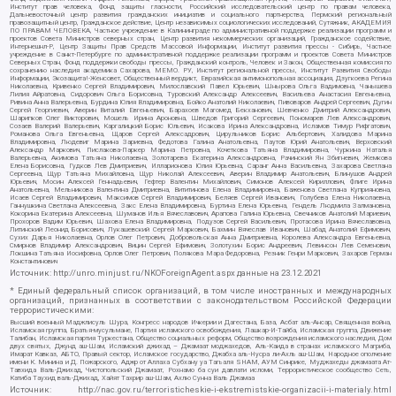
Институт прав человека, Фонд защиты гласности, Российский исследовательский центр по правам человека,
Дальневосточный центр развития гражданских инициатив и социального партнерства, Пермский региональный
правозащитный центр, Гражданское действие, Центр независимых социологических исследований, Сутяжник, АКАДЕМИЯ
ПО ПРАВАМ ЧЕЛОВЕКА, Частное учреждение в Калининграде по административной поддержке реализации программ и
проектов Совета Министров северных стран, Центр развития некоммерческих организаций, Гражданское содействие,
Интернешнл-Р, Центр Защиты Прав Средств Массовой Информации, Институт развития прессы - Сибирь, Частное
учреждение в Санкт-Петербурге по административной поддержке реализации программ и проектов Совета Министров
Северных Стран, Фонд поддержки свободы прессы, Гражданский контроль, Человек и Закон, Общественная комиссия по
сохранению наследия академика Сахарова, МЕМО. РУ, Институт региональной прессы, Институт Развития Свободы
Информации, Экозащита!-Женсовет, Общественный вердикт, Евразийская антимонопольная ассоциация, Дзугкоева Регина
Николаевна, Кривенко Сергей Владимирович, Милославский Павел Юрьевич, Шнырова Ольга Вадимовна, Чанышева
Лилия Айратовна, Сидорович Ольга Борисовна, Туровский Александр Алексеевич, Васильева Анастасия Евгеньевна,
Ривина Анна Валерьевна, Бурдина Юлия Владимировна, Бойко Анатолий Николаевич, Пивоваров Андрей Сергеевич, Дугин
Сергей Георгиевич, Аверин Виталий Евгеньевич, Барахоев Магомед Бекханович, Шевченко Дмитрий Александрович,
Шарипков Олег Викторович, Мошель Ирина Ароновна, Шведов Григорий Сергеевич, Пономарев Лев Александрович,
Созаев Валерий Валерьевич, Каргалицкий Борис Юльевич, Исакова Ирина Александровна, Исламов Тимур Рифгатович,
Романова Ольга Евгеньевна, Щаров Сергей Алексадрович, Цирульников Борис Альбертович, Халидова Марина
Владимировна, Людевиг Марина Зариевна, Федотова Галина Анатольевна, Паутов Юрий Анатольевич, Верховский
Александр Маркович, Пислакова-Паркер Марина Петровна, Кочеткова Татьяна Владимировна, Чуркина Наталья
Валерьевна, Акимова Татьяна Николаевна, Золотарева Екатерина Александровна, Рачинский Ян Збигневич, Жемкова
Елена Борисовна, Гудков Лев Дмитриевич, Илларионова Юлия Юрьевна, Саранг Анна Васильевна, Захарова Светлана
Сергеевна, Щур Татьяна Михайловна, Щур Николай Алексеевич, Аверин Владимир Анатольевич, Блинушов Андрей
Юрьевич, Мосин Алексей Геннадьевич, Гефтер Валентин Михайлович, Симонов Алексей Кириллович, Флиге Ирина
Анатольевна, Мельникова Валентина Дмитриевна, Вититинова Елена Владимировна, Баженова Светлана Куприяновна,
Исаев Сергей Владимирович, Максимов Сергей Владимирович, Беляев Сергей Иванович, Голубева Елена Николаевна,
Ганнушкина Светлана Алексеевна, Закс Елена Владимировна, Буртина Елена Юрьевна, Гендель Людмила Залмановна,
Кокорина Екатерина Алексеевна, Шуманов Илья Вячеславович, Арапова Галина Юрьевна, Свечников Анатолий Мариевич,
Прохоров Вадим Юрьевич, Шахова Елена Владимировна, Подузов Сергей Васильевич, Протасова Ирина Вячеславовна,
Литинский Леонид Борисович, Лукашевский Сергей Маркович, Бахмин Вячеслав Иванович, Шабад Анатолий Ефимович,
Сухих Дарья Николаевна, Орлов Олег Петрович, Добровольская Анна Дмитриевна, Королева Александра Евгеньевна,
Смирнов Владимир Александрович, Вицин Сергей Ефимович, Золотухин Борис Андреевич, Левинсон Лев Семенович,
Локшина Татьяна Иосифовна, Орлов Олег Петрович, Полякова Мара Федоровна, Резник Генри Маркович, Захаров Герман
Константинович
Источник:
http://unro.minjust.ru/NKOForeignAgent.aspx
данные на
23.12.2021
* Единый федеральный список организаций, в том числе иностранных и международных
организаций, признанных в соответствии с законодательством Российской Федерации
террористическими:
Высший военный Маджлисуль Шура, Конгресс народов Ичкерии и Дагестана, База, Асбат аль-Ансар, Священная война,
Исламская группа, Братья-мусульмане, Партия исламского освобождения, Лашкар-И-Тайба, Исламская группа, Движение
Талибан, Исламская партия Туркестана, Общество социальных реформ, Общество возрождения исламского наследия, Дом
двух святых, Джунд аш-Шам, Исламский джихад – Джамаат моджахедов, Аль-Каида в странах исламского Магриба,
Имарат Кавказ, АБТО, Правый сектор, Исламское государство, Джабха аль-Нусра ли-Ахль аш-Шам, Народное ополчение
имени К. Минина и Д. Пожарского, Аджр от Аллаха Субхану уа Тагьаля SHAM, АУМ Синрике, Муджахеды джамаата Ат-
Тавхида Валь-Джихад, Чистопольский Джамаат, Рохнамо ба суи давлати исломи, Террористическое сообщество Сеть,
Катиба Таухид валь-Джихад, Хайят Тахрир аш-Шам, Ахлю Сунна Валь Джамаа
Источник:
http://nac.gov.ru/terroristicheskie-i-ekstremistskie-organizacii-i-materialy.html