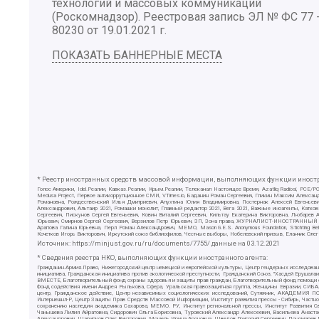
технологий и массовых коммуникаций
(Роскомнадзор). Реестровая запись ЭЛ № ФС 77 
80230 от 19.01.2021 г.
ПОКАЗАТЬ БАННЕРНЫЕ МЕСТА
* Реестр иностранных средств массовой информации, выполняющих функции иностра
Голос Америки, Idel.Реалии, Кавказ.Реалии, Крым.Реалии, Телеканал Настоящее Время, Azatliq Radiosi, PC
Medusa Project, Первое антикоррупционное СМИ, VTimes.io, Баданин Роман Сергеевич, Гликин Максим Алекса
Романовна, Рождественский Илья Дмитриевич, Апухтина Юлия Владимировна, Постернак Алексей Евгеньеви
Александрович, Альтаир 2021, Ромашки монолит, Главный редактор 2021, Вега 2021, Важные иноагенты, Ка
Сергеевич, Пискунов Сергей Евгеньевич, Ковин Виталий Сергеевич, Кильтау Екатерина Викторовна, Любарев
Юрьевич, Смирнов Сергей Сергеевич, Верзилов Петр Юрьевич, ЗП, Зона права, ЖУРНАЛИСТ-ИНОСТРАННЫЙ АГЕН
Арапова Галина Юрьевна, Перл Роман Александрович, МЕМО, Mason G.E.S. Anonymous Foundation, Stichting B
Кочетков Игорь Викторович, Иркутский союз библиофилов, Честные выборы, Нобелевский призыв, Еланчик Олег
Источник:
https://minjust.gov.ru/ru/documents/7755/
данные на
03.12.2021
* Сведения реестра НКО, выполняющих функции иностранного агента:
Гражданин.Армия.Право, Нижегородский центр немецкой и европейской культуры, Центр гендерных исследован
инициатива, Гражданская инициатива против экологической преступности, Гражданский Союз, "Хасдей Ерушала
ВМЕСТЕ, Благотворительный фонд охраны здоровья и защиты прав граждан, Благотворительный фонд помощи осу
Фонд содействия имени Андрея Рылькова, Сфера, Уральская правозащитная группа, Женщины Евразии, СИБАЛЬТ
центр, Гражданское действие, Центр независимых социологических исследований, Сутяжник, АКАДЕМИЯ ПО
Интернешнл-Р, Центр Защиты Прав Средств Массовой Информации, Институт развития прессы - Сибирь, Частно
сохранению наследия академика Сахарова, МЕМО. РУ, Институт региональной прессы, Институт Развития С
Чанышева Лилия Айратовна, Сидорович Ольга Борисовна, Туровский Александр Алексеевич, Васильева Анаста
Александрович, Шарипков Олег Викторович, Мошель Ирина Ароновна, Шведов Григорий Сергеевич, Пономарев Л