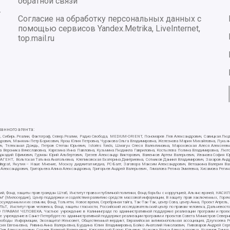
обратной связи
-
Согласие на обработку персональных данных с
помощью сервисов Yandex.Metrika, LiveInternet,
top.mail.ru
нного агента:
E/PC, Сибирь.Реалии, Фактограф, Север.Реалии, Радио Свобода, MEDIUM-ORIENT, Пономарев Лев Александрович, Савицкая Лю
ндрович, Маняхин Петр Борисович, Ярош Юлия Петровна, Чуракова Ольга Владимировна, Железнова Мария Михайловна, Лукьяно
ч, Телеканал Дождь, Петров Степан Юрьевич, Istories fonds, Шмагун Олеся Валентиновна, Мароховская Алеся Алексее
ткова Вероника Вячеславовна, Карезина Инна Павловна, Кузьмина Людмила Гавриловна, Костылева Полина Владимировна, Л
 Аркадий Ефимович, Гурман Юрий Альбертович, Грезев Александр Викторович, Важенков Артем Валерьевич, Иванова София Ю
Т, Вольтская Татьяна Анатольевна, Клепиковская Екатерина Дмитриевна, Сотников Даниил Владимирович, Захаров Андрей 
ellingcat, Якутия – Наше Мнение, Москоу диджитал медиа, РС-Балт, Заговора Максим Александрович, Ветошкина Валерия В
 Александрович, Григорьева Алина Александровна, Григорьев Андрей Валерьевич , Гималова Регина Эмилевна, Хисамова Регин
ий, Фонд защиты прав граждан Штаб, Институт права и публичной политики, Фонд борьбы с коррупцией, Альянс врачей, НА
им" (Милосердие), Центр поддержки и содействия развитию средств массовой информации, В защиту прав заключенных, Горяч
жденным и их семьям, Фонд Тольятти, Новое время, Серебряная тайга, Так-Так-Так, центр Сова, центр Анна, Проект Апрель
, Институт прав человека, Фонд защиты гласности, Российский исследовательский центр по правам человека, Дальневосто
 ПРАВАМ ЧЕЛОВЕКА, Частное учреждение в Калининграде по административной поддержке реализации программ и проекто
е учреждение в Санкт-Петербурге по административной поддержке реализации программ и проектов Совета Министров Северн
вободы Информации, Экозащита!-Женсовет, Общественный вердикт, Евразийская антимонопольная ассоциация, Дзугкоева 
сия Евгеньевна, Ривина Анна Валерьевна, Бурдина Юлия Владимировна, Бойко Анатолий Николаевич, Пивоваров Андрей Серг
ев Александрович, Созаев Валерий Валерьевич, Каргалицкий Борис Юльевич, Исакова Ирина Александровна, Исламов Тимур Р