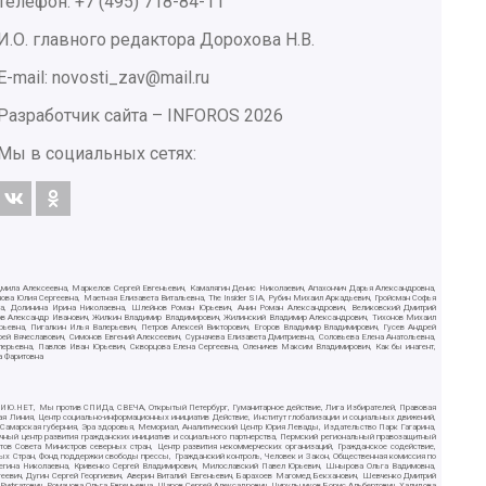
Телефон: +7 (495) 718-84-11
И.О. главного редактора Дорохова Н.В.
E-mail: novosti_zav@mail.ru
Разработчик сайта –
INFOROS
2026
Мы в социальных сетях:
дмила Алексеевна, Маркелов Сергей Евгеньевич, Камалягин Денис Николаевич, Апахончич Дарья Александровна,
ва Юлия Сергеевна, Маетная Елизавета Витальевна, The Insider SIA, Рубин Михаил Аркадьевич, Гройсман Софья
вна, Долинина Ирина Николаевна, Шлейнов Роман Юрьевич, Анин Роман Александрович, Великовский Дмитрий
ютов Александр Иванович, Жилкин Владимир Владимирович, Жилинский Владимир Александрович, Тихонов Михаил
рьевна, Пигалкин Илья Валерьевич, Петров Алексей Викторович, Егоров Владимир Владимирович, Гусев Андрей
Вячеславович, Симонов Евгений Алексеевич, Сурначева Елизавета Дмитриевна, Соловьева Елена Анатольевна,
алерьевна, Павлов Иван Юрьевич, Скворцова Елена Сергеевна, Оленичев Максим Владимирович, Как бы инагент,
а Фаритовна
СИЛИЮ.НЕТ, Мы против СПИДа, СВЕЧА, Открытый Петербург, Гуманитарное действие, Лига Избирателей, Правовая
ая Линия, Центр социально-информационных инициатив Действие, Институт глобализации и социальных движений,
, Самарская губерния, Эра здоровья, Мемориал, Аналитический Центр Юрия Левады, Издательство Парк Гагарина,
чный центр развития гражданских инициатив и социального партнерства, Пермский региональный правозащитный
в Совета Министров северных стран, Центр развития некоммерческих организаций, Гражданское содействие,
ых Стран, Фонд поддержки свободы прессы, Гражданский контроль, Человек и Закон, Общественная комиссия по
Регина Николаевна, Кривенко Сергей Владимирович, Милославский Павел Юрьевич, Шнырова Ольга Вадимовна,
еевич, Дугин Сергей Георгиевич, Аверин Виталий Евгеньевич, Барахоев Магомед Бекханович, Шевченко Дмитрий
ифгатович, Романова Ольга Евгеньевна, Щаров Сергей Алексадрович, Цирульников Борис Альбертович, Халидова