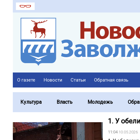
О газете
Новости
Статьи
Обратная связь
Культура
Власть
Молодежь
Обра
1. У обели
11:04
10.05.2026