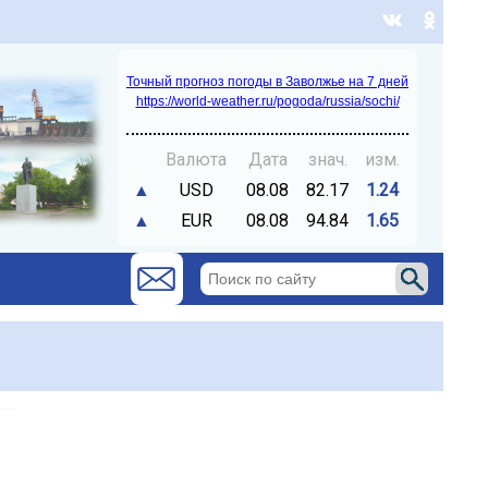
Точный прогноз погоды в Заволжье на 7 дней
https://world-weather.ru/pogoda/russia/sochi/
Валюта
Дата
знач.
изм.
▲
USD
08.08
82.17
1.24
▲
EUR
08.08
94.84
1.65