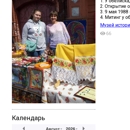
1. У обелиска,
2. Открытие о
3. 9 мая 1988 
4. Митинг у о
Музей истори
66
Календарь
Август
2026