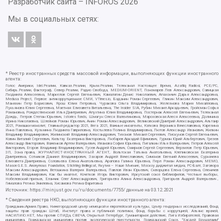
Разработчик сайта –
INFOROS
2026
Мы в социальных сетях:
* Реестр иностранных средств массовой информации, выполняющих функции иностранного
агента:
Голос Америки, Idel.Реалии, Кавказ.Реалии, Крым.Реалии, Телеканал Настоящее Время, Azatliq Radiosi, PCE/PC,
Сибирь.Реалии, Фактограф, Север.Реалии, Радио Свобода, MEDIUM-ORIENT, Пономарев Лев Александрович, Савицкая
Людмила Алексеевна, Маркелов Сергей Евгеньевич, Камалягин Денис Николаевич, Апахончич Дарья Александровна,
Medusa Project, Первое антикоррупционное СМИ, VTimes.io, Баданин Роман Сергеевич, Гликин Максим Александрович,
Маняхин Петр Борисович, Ярош Юлия Петровна, Чуракова Ольга Владимировна, Железнова Мария Михайловна,
Лукьянова Юлия Сергеевна, Маетная Елизавета Витальевна, The Insider SIA, Рубин Михаил Аркадьевич, Гройсман Софья
Романовна, Рождественский Илья Дмитриевич, Апухтина Юлия Владимировна, Постернак Алексей Евгеньевич, Телеканал
Дождь, Петров Степан Юрьевич, Istories fonds, Шмагун Олеся Валентиновна, Мароховская Алеся Алексеевна, Долинина
Ирина Николаевна, Шлейнов Роман Юрьевич, Анин Роман Александрович, Великовский Дмитрий Александрович, Альтаир
2021, Ромашки монолит, Главный редактор 2021, Вега 2021, Важные иноагенты, Каткова Вероника Вячеславовна, Карезина
Инна Павловна, Кузьмина Людмила Гавриловна, Костылева Полина Владимировна, Лютов Александр Иванович, Жилкин
Владимир Владимирович, Жилинский Владимир Александрович, Тихонов Михаил Сергеевич, Пискунов Сергей Евгеньевич,
Ковин Виталий Сергеевич, Кильтау Екатерина Викторовна, Любарев Аркадий Ефимович, Гурман Юрий Альбертович, Грезев
Александр Викторович, Важенков Артем Валерьевич, Иванова София Юрьевна, Пигалкин Илья Валерьевич, Петров Алексей
Викторович, Егоров Владимир Владимирович, Гусев Андрей Юрьевич, Смирнов Сергей Сергеевич, Верзилов Петр Юрьевич,
ЗП, Зона права, ЖУРНАЛИСТ-ИНОСТРАННЫЙ АГЕНТ, Вольтская Татьяна Анатольевна, Клепиковская Екатерина
Дмитриевна, Сотников Даниил Владимирович, Захаров Андрей Вячеславович, Симонов Евгений Алексеевич, Сурначева
Елизавета Дмитриевна, Соловьева Елена Анатольевна, Арапова Галина Юрьевна, Перл Роман Александрович, МЕМО,
Mason G.E.S. Anonymous Foundation, Stichting Bellingcat, Якутия – Наше Мнение, Москоу диджитал медиа, РС-Балт, Заговора
Максим Александрович, Ветошкина Валерия Валерьевна, Павлов Иван Юрьевич, Скворцова Елена Сергеевна, Оленичев
Максим Владимирович, Как бы инагент, Кочетков Игорь Викторович, Иркутский союз библиофилов, Честные выборы,
Нобелевский призыв, Еланчик Олег Александрович, Григорьева Алина Александровна, Григорьев Андрей Валерьевич ,
Гималова Регина Эмилевна, Хисамова Регина Фаритовна
Источник:
https://minjust.gov.ru/ru/documents/7755/
данные на
03.12.2021
* Сведения реестра НКО, выполняющих функции иностранного агента:
Гражданин.Армия.Право, Нижегородский центр немецкой и европейской культуры, Центр гендерных исследований, Фонд
защиты прав граждан Штаб, Институт права и публичной политики, Фонд борьбы с коррупцией, Альянс врачей,
НАСИЛИЮ.НЕТ, Мы против СПИДа, СВЕЧА, Открытый Петербург, Гуманитарное действие, Лига Избирателей, Правовая
инициатива, Гражданская инициатива против экологической преступности, Гражданский Союз, "Хасдей Ерушалаим"