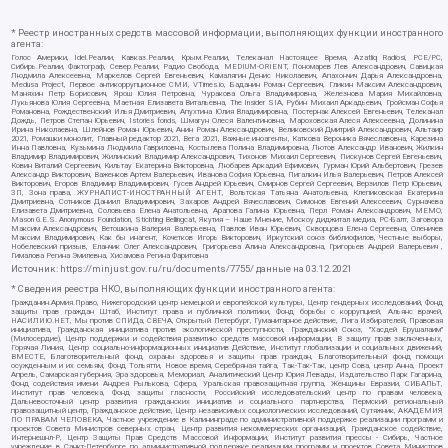
* Реестр иностранных средств массовой информации, выполняющих функции иностранного
агента:
Голос Америки, Idel.Реалии, Кавказ.Реалии, Крым.Реалии, Телеканал Настоящее Время, Azatliq Radiosi, PCE/PC,
Сибирь.Реалии, Фактограф, Север.Реалии, Радио Свобода, MEDIUM-ORIENT, Пономарев Лев Александрович, Савицкая
Людмила Алексеевна, Маркелов Сергей Евгеньевич, Камалягин Денис Николаевич, Апахончич Дарья Александровна,
Medusa Project, Первое антикоррупционное СМИ, VTimes.io, Баданин Роман Сергеевич, Гликин Максим Александрович,
Маняхин Петр Борисович, Ярош Юлия Петровна, Чуракова Ольга Владимировна, Железнова Мария Михайловна,
Лукьянова Юлия Сергеевна, Маетная Елизавета Витальевна, The Insider SIA, Рубин Михаил Аркадьевич, Гройсман Софья
Романовна, Рождественский Илья Дмитриевич, Апухтина Юлия Владимировна, Постернак Алексей Евгеньевич, Телеканал
Дождь, Петров Степан Юрьевич, Istories fonds, Шмагун Олеся Валентиновна, Мароховская Алеся Алексеевна, Долинина
Ирина Николаевна, Шлейнов Роман Юрьевич, Анин Роман Александрович, Великовский Дмитрий Александрович, Альтаир
2021, Ромашки монолит, Главный редактор 2021, Вега 2021, Важные иноагенты, Каткова Вероника Вячеславовна, Карезина
Инна Павловна, Кузьмина Людмила Гавриловна, Костылева Полина Владимировна, Лютов Александр Иванович, Жилкин
Владимир Владимирович, Жилинский Владимир Александрович, Тихонов Михаил Сергеевич, Пискунов Сергей Евгеньевич,
Ковин Виталий Сергеевич, Кильтау Екатерина Викторовна, Любарев Аркадий Ефимович, Гурман Юрий Альбертович, Грезев
Александр Викторович, Важенков Артем Валерьевич, Иванова София Юрьевна, Пигалкин Илья Валерьевич, Петров Алексей
Викторович, Егоров Владимир Владимирович, Гусев Андрей Юрьевич, Смирнов Сергей Сергеевич, Верзилов Петр Юрьевич,
ЗП, Зона права, ЖУРНАЛИСТ-ИНОСТРАННЫЙ АГЕНТ, Вольтская Татьяна Анатольевна, Клепиковская Екатерина
Дмитриевна, Сотников Даниил Владимирович, Захаров Андрей Вячеславович, Симонов Евгений Алексеевич, Сурначева
Елизавета Дмитриевна, Соловьева Елена Анатольевна, Арапова Галина Юрьевна, Перл Роман Александрович, МЕМО,
Mason G.E.S. Anonymous Foundation, Stichting Bellingcat, Якутия – Наше Мнение, Москоу диджитал медиа, РС-Балт, Заговора
Максим Александрович, Ветошкина Валерия Валерьевна, Павлов Иван Юрьевич, Скворцова Елена Сергеевна, Оленичев
Максим Владимирович, Как бы инагент, Кочетков Игорь Викторович, Иркутский союз библиофилов, Честные выборы,
Нобелевский призыв, Еланчик Олег Александрович, Григорьева Алина Александровна, Григорьев Андрей Валерьевич ,
Гималова Регина Эмилевна, Хисамова Регина Фаритовна
Источник:
https://minjust.gov.ru/ru/documents/7755/
данные на
03.12.2021
* Сведения реестра НКО, выполняющих функции иностранного агента:
Гражданин.Армия.Право, Нижегородский центр немецкой и европейской культуры, Центр гендерных исследований, Фонд
защиты прав граждан Штаб, Институт права и публичной политики, Фонд борьбы с коррупцией, Альянс врачей,
НАСИЛИЮ.НЕТ, Мы против СПИДа, СВЕЧА, Открытый Петербург, Гуманитарное действие, Лига Избирателей, Правовая
инициатива, Гражданская инициатива против экологической преступности, Гражданский Союз, "Хасдей Ерушалаим"
(Милосердие), Центр поддержки и содействия развитию средств массовой информации, В защиту прав заключенных,
Горячая Линия, Центр социально-информационных инициатив Действие, Институт глобализации и социальных движений,
ВМЕСТЕ, Благотворительный фонд охраны здоровья и защиты прав граждан, Благотворительный фонд помощи
осужденным и их семьям, Фонд Тольятти, Новое время, Серебряная тайга, Так-Так-Так, центр Сова, центр Анна, Проект
Апрель, Самарская губерния, Эра здоровья, Мемориал, Аналитический Центр Юрия Левады, Издательство Парк Гагарина,
Фонд содействия имени Андрея Рылькова, Сфера, Уральская правозащитная группа, Женщины Евразии, СИБАЛЬТ,
Институт прав человека, Фонд защиты гласности, Российский исследовательский центр по правам человека,
Дальневосточный центр развития гражданских инициатив и социального партнерства, Пермский региональный
правозащитный центр, Гражданское действие, Центр независимых социологических исследований, Сутяжник, АКАДЕМИЯ
ПО ПРАВАМ ЧЕЛОВЕКА, Частное учреждение в Калининграде по административной поддержке реализации программ и
проектов Совета Министров северных стран, Центр развития некоммерческих организаций, Гражданское содействие,
Интернешнл-Р, Центр Защиты Прав Средств Массовой Информации, Институт развития прессы - Сибирь, Частное
учреждение в Санкт-Петербурге по административной поддержке реализации программ и проектов Совета Министров