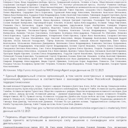
Северных Стран, Фонд поддержки свободы прессы, Гражданский контроль, Человек и Закон, Общественная комиссия по
сохранению наследия академика Сахарова, МЕМО. РУ, Институт региональной прессы, Институт Развития Свободы
Информации, Экозащита!-Женсовет, Общественный вердикт, Евразийская антимонопольная ассоциация, Дзугкоева Регина
Николаевна, Кривенко Сергей Владимирович, Милославский Павел Юрьевич, Шнырова Ольга Вадимовна, Чанышева
Лилия Айратовна, Сидорович Ольга Борисовна, Туровский Александр Алексеевич, Васильева Анастасия Евгеньевна,
Ривина Анна Валерьевна, Бурдина Юлия Владимировна, Бойко Анатолий Николаевич, Пивоваров Андрей Сергеевич, Дугин
Сергей Георгиевич, Аверин Виталий Евгеньевич, Барахоев Магомед Бекханович, Шевченко Дмитрий Александрович,
Шарипков Олег Викторович, Мошель Ирина Ароновна, Шведов Григорий Сергеевич, Пономарев Лев Александрович,
Созаев Валерий Валерьевич, Каргалицкий Борис Юльевич, Исакова Ирина Александровна, Исламов Тимур Рифгатович,
Романова Ольга Евгеньевна, Щаров Сергей Алексадрович, Цирульников Борис Альбертович, Халидова Марина
Владимировна, Людевиг Марина Зариевна, Федотова Галина Анатольевна, Паутов Юрий Анатольевич, Верховский
Александр Маркович, Пислакова-Паркер Марина Петровна, Кочеткова Татьяна Владимировна, Чуркина Наталья
Валерьевна, Акимова Татьяна Николаевна, Золотарева Екатерина Александровна, Рачинский Ян Збигневич, Жемкова
Елена Борисовна, Гудков Лев Дмитриевич, Илларионова Юлия Юрьевна, Саранг Анна Васильевна, Захарова Светлана
Сергеевна, Щур Татьяна Михайловна, Щур Николай Алексеевич, Аверин Владимир Анатольевич, Блинушов Андрей
Юрьевич, Мосин Алексей Геннадьевич, Гефтер Валентин Михайлович, Симонов Алексей Кириллович, Флиге Ирина
Анатольевна, Мельникова Валентина Дмитриевна, Вититинова Елена Владимировна, Баженова Светлана Куприяновна,
Исаев Сергей Владимирович, Максимов Сергей Владимирович, Беляев Сергей Иванович, Голубева Елена Николаевна,
Ганнушкина Светлана Алексеевна, Закс Елена Владимировна, Буртина Елена Юрьевна, Гендель Людмила Залмановна,
Кокорина Екатерина Алексеевна, Шуманов Илья Вячеславович, Арапова Галина Юрьевна, Свечников Анатолий Мариевич,
Прохоров Вадим Юрьевич, Шахова Елена Владимировна, Подузов Сергей Васильевич, Протасова Ирина Вячеславовна,
Литинский Леонид Борисович, Лукашевский Сергей Маркович, Бахмин Вячеслав Иванович, Шабад Анатолий Ефимович,
Сухих Дарья Николаевна, Орлов Олег Петрович, Добровольская Анна Дмитриевна, Королева Александра Евгеньевна,
Смирнов Владимир Александрович, Вицин Сергей Ефимович, Золотухин Борис Андреевич, Левинсон Лев Семенович,
Локшина Татьяна Иосифовна, Орлов Олег Петрович, Полякова Мара Федоровна, Резник Генри Маркович, Захаров Герман
Константинович
Источник:
http://unro.minjust.ru/NKOForeignAgent.aspx
данные на
23.12.2021
* Единый федеральный список организаций, в том числе иностранных и международных
организаций, признанных в соответствии с законодательством Российской Федерации
террористическими:
Высший военный Маджлисуль Шура, Конгресс народов Ичкерии и Дагестана, База, Асбат аль-Ансар, Священная война,
Исламская группа, Братья-мусульмане, Партия исламского освобождения, Лашкар-И-Тайба, Исламская группа, Движение
Талибан, Исламская партия Туркестана, Общество социальных реформ, Общество возрождения исламского наследия, Дом
двух святых, Джунд аш-Шам, Исламский джихад – Джамаат моджахедов, Аль-Каида в странах исламского Магриба,
Имарат Кавказ, АБТО, Правый сектор, Исламское государство, Джабха аль-Нусра ли-Ахль аш-Шам, Народное ополчение
имени К. Минина и Д. Пожарского, Аджр от Аллаха Субхану уа Тагьаля SHAM, АУМ Синрике, Муджахеды джамаата Ат-
Тавхида Валь-Джихад, Чистопольский Джамаат, Рохнамо ба суи давлати исломи, Террористическое сообщество Сеть,
Катиба Таухид валь-Джихад, Хайят Тахрир аш-Шам, Ахлю Сунна Валь Джамаа
Источник:
http://nac.gov.ru/terroristicheskie-i-ekstremistskie-organizacii-i-materialy.html
данные на
06.12.2021
* Перечень общественных объединений и религиозных организаций в отношении которых
судом принято вступившее в законную силу решение о ликвидации или запрете
деятельности:
Национал-большевистская партия, ВЕК РА, Рада земли Кубанской Духовно Родовой Державы Русь, организация