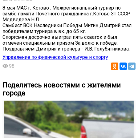
8 мая МАС г. Кстово . Межрегионапьный турнир по
самбо памяти Почетного гражданина г.Кстово ЗТ СССР
Медведева Н.Л.
Самбист ВСК Наследники Победы Митин Дмитрий стал
победителем турнира в вк. до 65 кг.
Спортсмен досрочно выиграл пять схваток и был
отмечен специальным призом За волю к победе.
Поздравляем Дмитрия и тренера - И.В. Голубятникова.
Управление по физической культуре и спорту
98
Поделитесь новостями с жителями
города