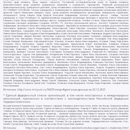
Институт прав человека, Фонд защиты гласности, Российский исследовательский центр по правам человека,
Дальневосточный центр развития гражданских инициатив и социального партнерства, Пермский региональный
правозащитный центр, Гражданское действие, Центр независимых социологических исследований, Сутяжник, АКАДЕМИЯ
ПО ПРАВАМ ЧЕЛОВЕКА, Частное учреждение в Калининграде по административной поддержке реализации программ и
проектов Совета Министров северных стран, Центр развития некоммерческих организаций, Гражданское содействие,
Интернешнл-Р, Центр Защиты Прав Средств Массовой Информации, Институт развития прессы - Сибирь, Частное
учреждение в Санкт-Петербурге по административной поддержке реализации программ и проектов Совета Министров
Северных Стран, Фонд поддержки свободы прессы, Гражданский контроль, Человек и Закон, Общественная комиссия по
сохранению наследия академика Сахарова, МЕМО. РУ, Институт региональной прессы, Институт Развития Свободы
Информации, Экозащита!-Женсовет, Общественный вердикт, Евразийская антимонопольная ассоциация, Дзугкоева Регина
Николаевна, Кривенко Сергей Владимирович, Милославский Павел Юрьевич, Шнырова Ольга Вадимовна, Чанышева
Лилия Айратовна, Сидорович Ольга Борисовна, Туровский Александр Алексеевич, Васильева Анастасия Евгеньевна,
Ривина Анна Валерьевна, Бурдина Юлия Владимировна, Бойко Анатолий Николаевич, Пивоваров Андрей Сергеевич, Дугин
Сергей Георгиевич, Аверин Виталий Евгеньевич, Барахоев Магомед Бекханович, Шевченко Дмитрий Александрович,
Шарипков Олег Викторович, Мошель Ирина Ароновна, Шведов Григорий Сергеевич, Пономарев Лев Александрович,
Созаев Валерий Валерьевич, Каргалицкий Борис Юльевич, Исакова Ирина Александровна, Исламов Тимур Рифгатович,
Романова Ольга Евгеньевна, Щаров Сергей Алексадрович, Цирульников Борис Альбертович, Халидова Марина
Владимировна, Людевиг Марина Зариевна, Федотова Галина Анатольевна, Паутов Юрий Анатольевич, Верховский
Александр Маркович, Пислакова-Паркер Марина Петровна, Кочеткова Татьяна Владимировна, Чуркина Наталья
Валерьевна, Акимова Татьяна Николаевна, Золотарева Екатерина Александровна, Рачинский Ян Збигневич, Жемкова
Елена Борисовна, Гудков Лев Дмитриевич, Илларионова Юлия Юрьевна, Саранг Анна Васильевна, Захарова Светлана
Сергеевна, Щур Татьяна Михайловна, Щур Николай Алексеевич, Аверин Владимир Анатольевич, Блинушов Андрей
Юрьевич, Мосин Алексей Геннадьевич, Гефтер Валентин Михайлович, Симонов Алексей Кириллович, Флиге Ирина
Анатольевна, Мельникова Валентина Дмитриевна, Вититинова Елена Владимировна, Баженова Светлана Куприяновна,
Исаев Сергей Владимирович, Максимов Сергей Владимирович, Беляев Сергей Иванович, Голубева Елена Николаевна,
Ганнушкина Светлана Алексеевна, Закс Елена Владимировна, Буртина Елена Юрьевна, Гендель Людмила Залмановна,
Кокорина Екатерина Алексеевна, Шуманов Илья Вячеславович, Арапова Галина Юрьевна, Свечников Анатолий Мариевич,
Прохоров Вадим Юрьевич, Шахова Елена Владимировна, Подузов Сергей Васильевич, Протасова Ирина Вячеславовна,
Литинский Леонид Борисович, Лукашевский Сергей Маркович, Бахмин Вячеслав Иванович, Шабад Анатолий Ефимович,
Сухих Дарья Николаевна, Орлов Олег Петрович, Добровольская Анна Дмитриевна, Королева Александра Евгеньевна,
Смирнов Владимир Александрович, Вицин Сергей Ефимович, Золотухин Борис Андреевич, Левинсон Лев Семенович,
Локшина Татьяна Иосифовна, Орлов Олег Петрович, Полякова Мара Федоровна, Резник Генри Маркович, Захаров Герман
Константинович
Источник:
http://unro.minjust.ru/NKOForeignAgent.aspx
данные на
23.12.2021
* Единый федеральный список организаций, в том числе иностранных и международных
организаций, признанных в соответствии с законодательством Российской Федерации
террористическими:
Высший военный Маджлисуль Шура, Конгресс народов Ичкерии и Дагестана, База, Асбат аль-Ансар, Священная война,
Исламская группа, Братья-мусульмане, Партия исламского освобождения, Лашкар-И-Тайба, Исламская группа, Движение
Талибан, Исламская партия Туркестана, Общество социальных реформ, Общество возрождения исламского наследия, Дом
двух святых, Джунд аш-Шам, Исламский джихад – Джамаат моджахедов, Аль-Каида в странах исламского Магриба,
Имарат Кавказ, АБТО, Правый сектор, Исламское государство, Джабха аль-Нусра ли-Ахль аш-Шам, Народное ополчение
имени К. Минина и Д. Пожарского, Аджр от Аллаха Субхану уа Тагьаля SHAM, АУМ Синрике, Муджахеды джамаата Ат-
Тавхида Валь-Джихад, Чистопольский Джамаат, Рохнамо ба суи давлати исломи, Террористическое сообщество Сеть,
Катиба Таухид валь-Джихад, Хайят Тахрир аш-Шам, Ахлю Сунна Валь Джамаа
Источник:
http://nac.gov.ru/terroristicheskie-i-ekstremistskie-organizacii-i-materialy.html