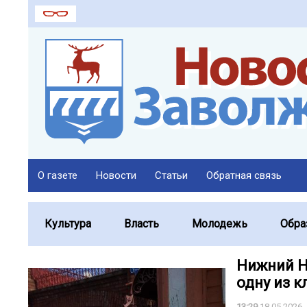
О газете
Новости
Статьи
Обратная связь
Культура
Власть
Молодежь
Обра
Нижний Н
одну из 
13:29
18.05.2026