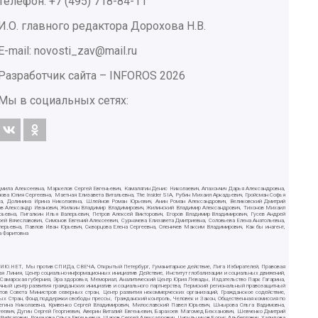
Телефон: +7 (495) 718-84-11
И.О. главного редактора Дорохова Н.В.
E-mail: novosti_zav@mail.ru
Разработчик сайта –
INFOROS
2026
Мы в социальных сетях:
дмила Алексеевна, Маркелов Сергей Евгеньевич, Камалягин Денис Николаевич, Апахончич Дарья Александровна,
ва Юлия Сергеевна, Маетная Елизавета Витальевна, The Insider SIA, Рубин Михаил Аркадьевич, Гройсман Софья
вна, Долинина Ирина Николаевна, Шлейнов Роман Юрьевич, Анин Роман Александрович, Великовский Дмитрий
ютов Александр Иванович, Жилкин Владимир Владимирович, Жилинский Владимир Александрович, Тихонов Михаил
рьевна, Пигалкин Илья Валерьевич, Петров Алексей Викторович, Егоров Владимир Владимирович, Гусев Андрей
Вячеславович, Симонов Евгений Алексеевич, Сурначева Елизавета Дмитриевна, Соловьева Елена Анатольевна,
алерьевна, Павлов Иван Юрьевич, Скворцова Елена Сергеевна, Оленичев Максим Владимирович, Как бы инагент,
а Фаритовна
СИЛИЮ.НЕТ, Мы против СПИДа, СВЕЧА, Открытый Петербург, Гуманитарное действие, Лига Избирателей, Правовая
ая Линия, Центр социально-информационных инициатив Действие, Институт глобализации и социальных движений,
, Самарская губерния, Эра здоровья, Мемориал, Аналитический Центр Юрия Левады, Издательство Парк Гагарина,
чный центр развития гражданских инициатив и социального партнерства, Пермский региональный правозащитный
в Совета Министров северных стран, Центр развития некоммерческих организаций, Гражданское содействие,
ых Стран, Фонд поддержки свободы прессы, Гражданский контроль, Человек и Закон, Общественная комиссия по
Регина Николаевна, Кривенко Сергей Владимирович, Милославский Павел Юрьевич, Шнырова Ольга Вадимовна,
еевич, Дугин Сергей Георгиевич, Аверин Виталий Евгеньевич, Барахоев Магомед Бекханович, Шевченко Дмитрий
ифгатович, Романова Ольга Евгеньевна, Щаров Сергей Алексадрович, Цирульников Борис Альбертович, Халидова