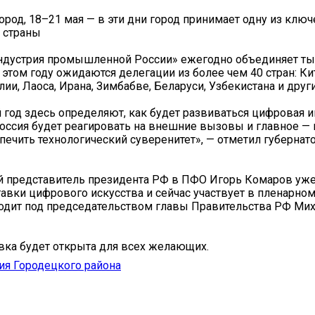
род, 18–21 мая — в эти дни город принимает одну из клю
 страны
ндустрия промышленной России» ежегодно объединяет ты
 этом году ожидаются делегации из более чем 40 стран: Кит
ии, Лаоса, Ирана, Зимбабве, Беларуси, Узбекистана и други
й год здесь определяют, как будет развиваться цифровая 
Россия будет реагировать на внешние вызовы и главное —
ечить технологический суверенитет», — отметил губернато
 представитель президента РФ в ПФО Игорь Комаров уже
авки цифрового искусства и сейчас участвует в пленарном
одит под председательством главы Правительства РФ Ми
вка будет открыта для всех желающих.
ия Городецкого района