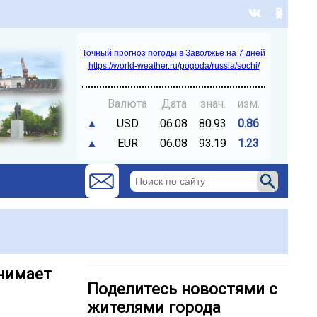
Точный прогноз погоды в Заволжье на 7 дней
https://world-weather.ru/pogoda/russia/sochi/
Валюта
Дата
знач.
изм.
▲
USD
06.08
80.93
0.86
▲
EUR
06.08
93.19
1.23
инимает
Поделитесь новостями с
жителями города