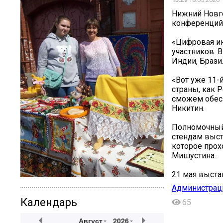
Нижний Новго
конференций
«Цифровая и
участников. В
Индии, Бразил
«Вот уже 11-
страны, как 
сможем обесп
Никитин.
Полномочный
стендам выст
которое прох
Мишустина.
21 мая выста
Администрац
Календарь
65
Август
2026