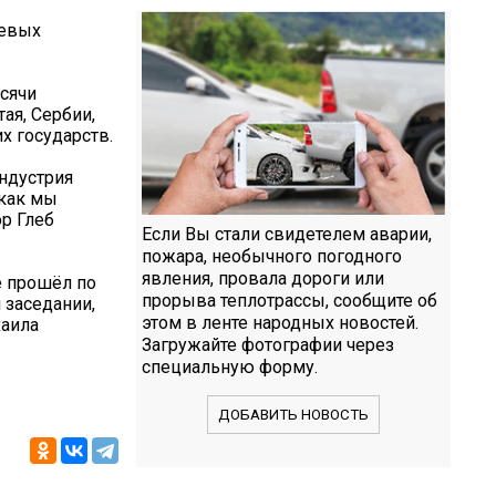
чевых
сячи
ая, Сербии,
х государств.
индустрия
 как мы
р Глеб
Если Вы стали свидетелем аварии,
пожара, необычного погодного
явления, провала дороги или
 прошёл по
прорыва теплотрассы, сообщите об
 заседании,
этом в ленте народных новостей.
хаила
Загружайте фотографии через
специальную форму.
ДОБАВИТЬ НОВОСТЬ