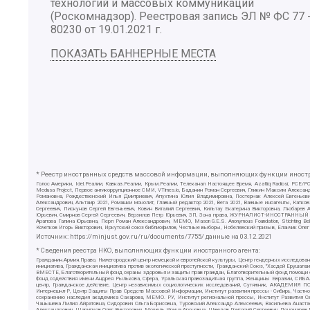
технологий и массовых коммуникаций
(Роскомнадзор). Реестровая запись ЭЛ № ФС 77 
80230 от 19.01.2021 г.
ПОКАЗАТЬ БАННЕРНЫЕ МЕСТА
* Реестр иностранных средств массовой информации, выполняющих функции иностра
Голос Америки, Idel.Реалии, Кавказ.Реалии, Крым.Реалии, Телеканал Настоящее Время, Azatliq Radiosi, PC
Medusa Project, Первое антикоррупционное СМИ, VTimes.io, Баданин Роман Сергеевич, Гликин Максим Алекса
Романовна, Рождественский Илья Дмитриевич, Апухтина Юлия Владимировна, Постернак Алексей Евгеньеви
Александрович, Альтаир 2021, Ромашки монолит, Главный редактор 2021, Вега 2021, Важные иноагенты, Ка
Сергеевич, Пискунов Сергей Евгеньевич, Ковин Виталий Сергеевич, Кильтау Екатерина Викторовна, Любарев
Юрьевич, Смирнов Сергей Сергеевич, Верзилов Петр Юрьевич, ЗП, Зона права, ЖУРНАЛИСТ-ИНОСТРАННЫЙ АГЕН
Арапова Галина Юрьевна, Перл Роман Александрович, МЕМО, Mason G.E.S. Anonymous Foundation, Stichting B
Кочетков Игорь Викторович, Иркутский союз библиофилов, Честные выборы, Нобелевский призыв, Еланчик Олег
Источник:
https://minjust.gov.ru/ru/documents/7755/
данные на
03.12.2021
* Сведения реестра НКО, выполняющих функции иностранного агента:
Гражданин.Армия.Право, Нижегородский центр немецкой и европейской культуры, Центр гендерных исследован
инициатива, Гражданская инициатива против экологической преступности, Гражданский Союз, "Хасдей Ерушала
ВМЕСТЕ, Благотворительный фонд охраны здоровья и защиты прав граждан, Благотворительный фонд помощи осу
Фонд содействия имени Андрея Рылькова, Сфера, Уральская правозащитная группа, Женщины Евразии, СИБАЛЬТ
центр, Гражданское действие, Центр независимых социологических исследований, Сутяжник, АКАДЕМИЯ ПО
Интернешнл-Р, Центр Защиты Прав Средств Массовой Информации, Институт развития прессы - Сибирь, Частно
сохранению наследия академика Сахарова, МЕМО. РУ, Институт региональной прессы, Институт Развития С
Чанышева Лилия Айратовна, Сидорович Ольга Борисовна, Туровский Александр Алексеевич, Васильева Анаста
Александрович, Шарипков Олег Викторович, Мошель Ирина Ароновна, Шведов Григорий Сергеевич, Пономарев Л