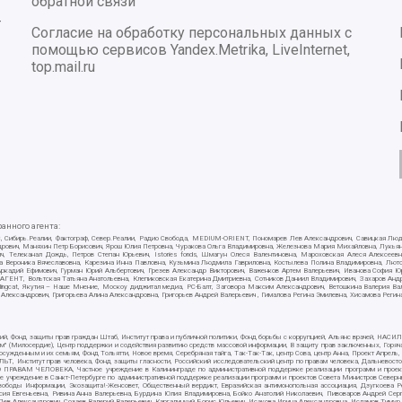
обратной связи
-
Согласие на обработку персональных данных с
помощью сервисов Yandex.Metrika, LiveInternet,
top.mail.ru
нного агента:
E/PC, Сибирь.Реалии, Фактограф, Север.Реалии, Радио Свобода, MEDIUM-ORIENT, Пономарев Лев Александрович, Савицкая Лю
ндрович, Маняхин Петр Борисович, Ярош Юлия Петровна, Чуракова Ольга Владимировна, Железнова Мария Михайловна, Лукьяно
ч, Телеканал Дождь, Петров Степан Юрьевич, Istories fonds, Шмагун Олеся Валентиновна, Мароховская Алеся Алексее
ткова Вероника Вячеславовна, Карезина Инна Павловна, Кузьмина Людмила Гавриловна, Костылева Полина Владимировна, Л
 Аркадий Ефимович, Гурман Юрий Альбертович, Грезев Александр Викторович, Важенков Артем Валерьевич, Иванова София Ю
Т, Вольтская Татьяна Анатольевна, Клепиковская Екатерина Дмитриевна, Сотников Даниил Владимирович, Захаров Андрей 
ellingcat, Якутия – Наше Мнение, Москоу диджитал медиа, РС-Балт, Заговора Максим Александрович, Ветошкина Валерия В
 Александрович, Григорьева Алина Александровна, Григорьев Андрей Валерьевич , Гималова Регина Эмилевна, Хисамова Регин
ий, Фонд защиты прав граждан Штаб, Институт права и публичной политики, Фонд борьбы с коррупцией, Альянс врачей, НА
им" (Милосердие), Центр поддержки и содействия развитию средств массовой информации, В защиту прав заключенных, Горяч
жденным и их семьям, Фонд Тольятти, Новое время, Серебряная тайга, Так-Так-Так, центр Сова, центр Анна, Проект Апрель
, Институт прав человека, Фонд защиты гласности, Российский исследовательский центр по правам человека, Дальневосто
 ПРАВАМ ЧЕЛОВЕКА, Частное учреждение в Калининграде по административной поддержке реализации программ и проекто
е учреждение в Санкт-Петербурге по административной поддержке реализации программ и проектов Совета Министров Северн
вободы Информации, Экозащита!-Женсовет, Общественный вердикт, Евразийская антимонопольная ассоциация, Дзугкоева 
сия Евгеньевна, Ривина Анна Валерьевна, Бурдина Юлия Владимировна, Бойко Анатолий Николаевич, Пивоваров Андрей Серг
ев Александрович, Созаев Валерий Валерьевич, Каргалицкий Борис Юльевич, Исакова Ирина Александровна, Исламов Тимур Р