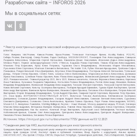
Разработчик сайта –
INFOROS
2026
Мы в социальных сетях:
* Реестр иностранных средств массовой информации, выполняющих функции иностранного
агента:
Голос Америки, Idel.Реалии, Кавказ.Реалии, Крым.Реалии, Телеканал Настоящее Время, Azatliq Radiosi, PCE/PC,
Сибирь.Реалии, Фактограф, Север.Реалии, Радио Свобода, MEDIUM-ORIENT, Пономарев Лев Александрович, Савицкая
Людмила Алексеевна, Маркелов Сергей Евгеньевич, Камалягин Денис Николаевич, Апахончич Дарья Александровна,
Medusa Project, Первое антикоррупционное СМИ, VTimes.io, Баданин Роман Сергеевич, Гликин Максим Александрович,
Маняхин Петр Борисович, Ярош Юлия Петровна, Чуракова Ольга Владимировна, Железнова Мария Михайловна,
Лукьянова Юлия Сергеевна, Маетная Елизавета Витальевна, The Insider SIA, Рубин Михаил Аркадьевич, Гройсман Софья
Романовна, Рождественский Илья Дмитриевич, Апухтина Юлия Владимировна, Постернак Алексей Евгеньевич, Телеканал
Дождь, Петров Степан Юрьевич, Istories fonds, Шмагун Олеся Валентиновна, Мароховская Алеся Алексеевна, Долинина
Ирина Николаевна, Шлейнов Роман Юрьевич, Анин Роман Александрович, Великовский Дмитрий Александрович, Альтаир
2021, Ромашки монолит, Главный редактор 2021, Вега 2021, Важные иноагенты, Каткова Вероника Вячеславовна, Карезина
Инна Павловна, Кузьмина Людмила Гавриловна, Костылева Полина Владимировна, Лютов Александр Иванович, Жилкин
Владимир Владимирович, Жилинский Владимир Александрович, Тихонов Михаил Сергеевич, Пискунов Сергей Евгеньевич,
Ковин Виталий Сергеевич, Кильтау Екатерина Викторовна, Любарев Аркадий Ефимович, Гурман Юрий Альбертович, Грезев
Александр Викторович, Важенков Артем Валерьевич, Иванова София Юрьевна, Пигалкин Илья Валерьевич, Петров Алексей
Викторович, Егоров Владимир Владимирович, Гусев Андрей Юрьевич, Смирнов Сергей Сергеевич, Верзилов Петр Юрьевич,
ЗП, Зона права, ЖУРНАЛИСТ-ИНОСТРАННЫЙ АГЕНТ, Вольтская Татьяна Анатольевна, Клепиковская Екатерина
Дмитриевна, Сотников Даниил Владимирович, Захаров Андрей Вячеславович, Симонов Евгений Алексеевич, Сурначева
Елизавета Дмитриевна, Соловьева Елена Анатольевна, Арапова Галина Юрьевна, Перл Роман Александрович, МЕМО,
Mason G.E.S. Anonymous Foundation, Stichting Bellingcat, Якутия – Наше Мнение, Москоу диджитал медиа, РС-Балт, Заговора
Максим Александрович, Ветошкина Валерия Валерьевна, Павлов Иван Юрьевич, Скворцова Елена Сергеевна, Оленичев
Максим Владимирович, Как бы инагент, Кочетков Игорь Викторович, Иркутский союз библиофилов, Честные выборы,
Нобелевский призыв, Еланчик Олег Александрович, Григорьева Алина Александровна, Григорьев Андрей Валерьевич ,
Гималова Регина Эмилевна, Хисамова Регина Фаритовна
Источник:
https://minjust.gov.ru/ru/documents/7755/
данные на
03.12.2021
* Сведения реестра НКО, выполняющих функции иностранного агента:
Гражданин.Армия.Право, Нижегородский центр немецкой и европейской культуры, Центр гендерных исследований, Фонд
защиты прав граждан Штаб, Институт права и публичной политики, Фонд борьбы с коррупцией, Альянс врачей,
НАСИЛИЮ.НЕТ, Мы против СПИДа, СВЕЧА, Открытый Петербург, Гуманитарное действие, Лига Избирателей, Правовая