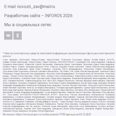
E-mail: novosti_zav@mail.ru
Разработчик сайта –
INFOROS
2026
Мы в социальных сетях:
* Реестр иностранных средств массовой информации, выполняющих функции иностранного
агента:
Голос Америки, Idel.Реалии, Кавказ.Реалии, Крым.Реалии, Телеканал Настоящее Время, Azatliq Radiosi, PCE/PC,
Сибирь.Реалии, Фактограф, Север.Реалии, Радио Свобода, MEDIUM-ORIENT, Пономарев Лев Александрович, Савицкая
Людмила Алексеевна, Маркелов Сергей Евгеньевич, Камалягин Денис Николаевич, Апахончич Дарья Александровна,
Medusa Project, Первое антикоррупционное СМИ, VTimes.io, Баданин Роман Сергеевич, Гликин Максим Александрович,
Маняхин Петр Борисович, Ярош Юлия Петровна, Чуракова Ольга Владимировна, Железнова Мария Михайловна,
Лукьянова Юлия Сергеевна, Маетная Елизавета Витальевна, The Insider SIA, Рубин Михаил Аркадьевич, Гройсман Софья
Романовна, Рождественский Илья Дмитриевич, Апухтина Юлия Владимировна, Постернак Алексей Евгеньевич, Телеканал
Дождь, Петров Степан Юрьевич, Istories fonds, Шмагун Олеся Валентиновна, Мароховская Алеся Алексеевна, Долинина
Ирина Николаевна, Шлейнов Роман Юрьевич, Анин Роман Александрович, Великовский Дмитрий Александрович, Альтаир
2021, Ромашки монолит, Главный редактор 2021, Вега 2021, Важные иноагенты, Каткова Вероника Вячеславовна, Карезина
Инна Павловна, Кузьмина Людмила Гавриловна, Костылева Полина Владимировна, Лютов Александр Иванович, Жилкин
Владимир Владимирович, Жилинский Владимир Александрович, Тихонов Михаил Сергеевич, Пискунов Сергей Евгеньевич,
Ковин Виталий Сергеевич, Кильтау Екатерина Викторовна, Любарев Аркадий Ефимович, Гурман Юрий Альбертович, Грезев
Александр Викторович, Важенков Артем Валерьевич, Иванова София Юрьевна, Пигалкин Илья Валерьевич, Петров Алексей
Викторович, Егоров Владимир Владимирович, Гусев Андрей Юрьевич, Смирнов Сергей Сергеевич, Верзилов Петр Юрьевич,
ЗП, Зона права, ЖУРНАЛИСТ-ИНОСТРАННЫЙ АГЕНТ, Вольтская Татьяна Анатольевна, Клепиковская Екатерина
Дмитриевна, Сотников Даниил Владимирович, Захаров Андрей Вячеславович, Симонов Евгений Алексеевич, Сурначева
Елизавета Дмитриевна, Соловьева Елена Анатольевна, Арапова Галина Юрьевна, Перл Роман Александрович, МЕМО,
Mason G.E.S. Anonymous Foundation, Stichting Bellingcat, Якутия – Наше Мнение, Москоу диджитал медиа, РС-Балт, Заговора
Максим Александрович, Ветошкина Валерия Валерьевна, Павлов Иван Юрьевич, Скворцова Елена Сергеевна, Оленичев
Максим Владимирович, Как бы инагент, Кочетков Игорь Викторович, Иркутский союз библиофилов, Честные выборы,
Нобелевский призыв, Еланчик Олег Александрович, Григорьева Алина Александровна, Григорьев Андрей Валерьевич ,
Гималова Регина Эмилевна, Хисамова Регина Фаритовна
Источник:
https://minjust.gov.ru/ru/documents/7755/
данные на
03.12.2021