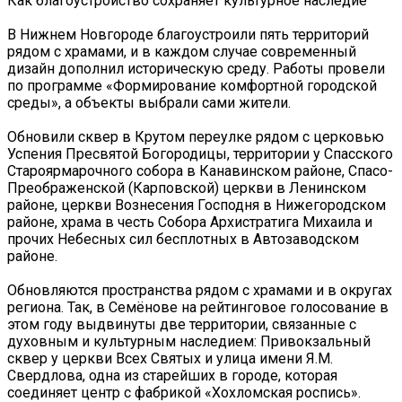
Как благоустройство сохраняет культурное наследие
В Нижнем Новгороде благоустроили пять территорий
рядом с храмами, и в каждом случае современный
дизайн дополнил историческую среду. Работы провели
по программе «Формирование комфортной городской
среды», а объекты выбрали сами жители.
Обновили сквер в Крутом переулке рядом с церковью
Успения Пресвятой Богородицы, территории у Спасского
Староярмарочного собора в Канавинском районе, Спасо-
Преображенской (Карповской) церкви в Ленинском
районе, церкви Вознесения Господня в Нижегородском
районе, храма в честь Собора Архистратига Михаила и
прочих Небесных сил бесплотных в Автозаводском
районе.
Обновляются пространства рядом с храмами и в округах
региона. Так, в Семёнове на рейтинговое голосование в
этом году выдвинуты две территории, связанные с
духовным и культурным наследием: Привокзальный
сквер у церкви Всех Святых и улица имени Я.М.
Свердлова, одна из старейших в городе, которая
соединяет центр с фабрикой «Хохломская роспись».