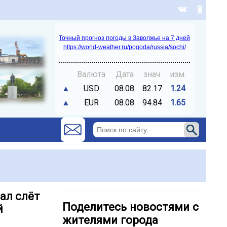
Точный прогноз погоды в Заволжье на 7 дней
https://world-weather.ru/pogoda/russia/sochi/
Валюта
Дата
знач.
изм.
▲
USD
08.08
82.17
1.24
▲
EUR
08.08
94.84
1.65
ал слёт
Поделитесь новостями с
й
жителями города