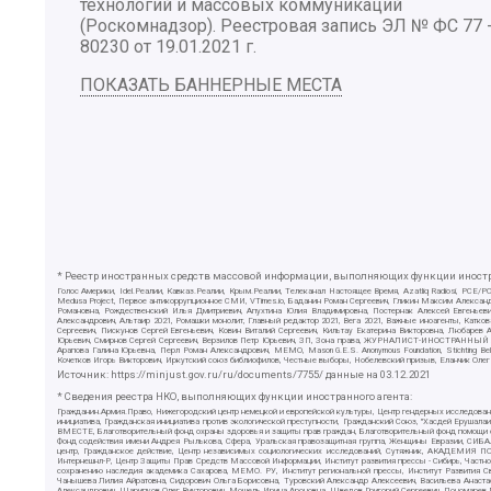
технологий и массовых коммуникаций
(Роскомнадзор). Реестровая запись ЭЛ № ФС 77 
80230 от 19.01.2021 г.
ПОКАЗАТЬ БАННЕРНЫЕ МЕСТА
* Реестр иностранных средств массовой информации, выполняющих функции иностра
Голос Америки, Idel.Реалии, Кавказ.Реалии, Крым.Реалии, Телеканал Настоящее Время, Azatliq Radiosi, PC
Medusa Project, Первое антикоррупционное СМИ, VTimes.io, Баданин Роман Сергеевич, Гликин Максим Алекса
Романовна, Рождественский Илья Дмитриевич, Апухтина Юлия Владимировна, Постернак Алексей Евгеньеви
Александрович, Альтаир 2021, Ромашки монолит, Главный редактор 2021, Вега 2021, Важные иноагенты, Ка
Сергеевич, Пискунов Сергей Евгеньевич, Ковин Виталий Сергеевич, Кильтау Екатерина Викторовна, Любарев
Юрьевич, Смирнов Сергей Сергеевич, Верзилов Петр Юрьевич, ЗП, Зона права, ЖУРНАЛИСТ-ИНОСТРАННЫЙ АГЕН
Арапова Галина Юрьевна, Перл Роман Александрович, МЕМО, Mason G.E.S. Anonymous Foundation, Stichting B
Кочетков Игорь Викторович, Иркутский союз библиофилов, Честные выборы, Нобелевский призыв, Еланчик Олег
Источник:
https://minjust.gov.ru/ru/documents/7755/
данные на
03.12.2021
* Сведения реестра НКО, выполняющих функции иностранного агента:
Гражданин.Армия.Право, Нижегородский центр немецкой и европейской культуры, Центр гендерных исследован
инициатива, Гражданская инициатива против экологической преступности, Гражданский Союз, "Хасдей Ерушала
ВМЕСТЕ, Благотворительный фонд охраны здоровья и защиты прав граждан, Благотворительный фонд помощи осу
Фонд содействия имени Андрея Рылькова, Сфера, Уральская правозащитная группа, Женщины Евразии, СИБАЛЬТ
центр, Гражданское действие, Центр независимых социологических исследований, Сутяжник, АКАДЕМИЯ ПО
Интернешнл-Р, Центр Защиты Прав Средств Массовой Информации, Институт развития прессы - Сибирь, Частно
сохранению наследия академика Сахарова, МЕМО. РУ, Институт региональной прессы, Институт Развития С
Чанышева Лилия Айратовна, Сидорович Ольга Борисовна, Туровский Александр Алексеевич, Васильева Анаста
Александрович, Шарипков Олег Викторович, Мошель Ирина Ароновна, Шведов Григорий Сергеевич, Пономарев Л