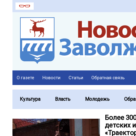
О газете
Новости
Статьи
Обратная связь
Культура
Власть
Молодежь
Обра
Более 30
детских 
«Траекто