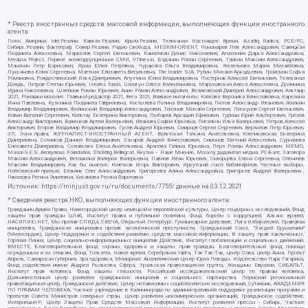
* Реестр иностранных средств массовой информации, выполняющих функции иностранного
агента:
Голос Америки, Idel.Реалии, Кавказ.Реалии, Крым.Реалии, Телеканал Настоящее Время, Azatliq Radiosi, PCE/PC,
Сибирь.Реалии, Фактограф, Север.Реалии, Радио Свобода, MEDIUM-ORIENT, Пономарев Лев Александрович, Савицкая
Людмила Алексеевна, Маркелов Сергей Евгеньевич, Камалягин Денис Николаевич, Апахончич Дарья Александровна,
Medusa Project, Первое антикоррупционное СМИ, VTimes.io, Баданин Роман Сергеевич, Гликин Максим Александрович,
Маняхин Петр Борисович, Ярош Юлия Петровна, Чуракова Ольга Владимировна, Железнова Мария Михайловна,
Лукьянова Юлия Сергеевна, Маетная Елизавета Витальевна, The Insider SIA, Рубин Михаил Аркадьевич, Гройсман Софья
Романовна, Рождественский Илья Дмитриевич, Апухтина Юлия Владимировна, Постернак Алексей Евгеньевич, Телеканал
Дождь, Петров Степан Юрьевич, Istories fonds, Шмагун Олеся Валентиновна, Мароховская Алеся Алексеевна, Долинина
Ирина Николаевна, Шлейнов Роман Юрьевич, Анин Роман Александрович, Великовский Дмитрий Александрович, Альтаир
2021, Ромашки монолит, Главный редактор 2021, Вега 2021, Важные иноагенты, Каткова Вероника Вячеславовна, Карезина
Инна Павловна, Кузьмина Людмила Гавриловна, Костылева Полина Владимировна, Лютов Александр Иванович, Жилкин
Владимир Владимирович, Жилинский Владимир Александрович, Тихонов Михаил Сергеевич, Пискунов Сергей Евгеньевич,
Ковин Виталий Сергеевич, Кильтау Екатерина Викторовна, Любарев Аркадий Ефимович, Гурман Юрий Альбертович, Грезев
Александр Викторович, Важенков Артем Валерьевич, Иванова София Юрьевна, Пигалкин Илья Валерьевич, Петров Алексей
Викторович, Егоров Владимир Владимирович, Гусев Андрей Юрьевич, Смирнов Сергей Сергеевич, Верзилов Петр Юрьевич,
ЗП, Зона права, ЖУРНАЛИСТ-ИНОСТРАННЫЙ АГЕНТ, Вольтская Татьяна Анатольевна, Клепиковская Екатерина
Дмитриевна, Сотников Даниил Владимирович, Захаров Андрей Вячеславович, Симонов Евгений Алексеевич, Сурначева
Елизавета Дмитриевна, Соловьева Елена Анатольевна, Арапова Галина Юрьевна, Перл Роман Александрович, МЕМО,
Mason G.E.S. Anonymous Foundation, Stichting Bellingcat, Якутия – Наше Мнение, Москоу диджитал медиа, РС-Балт, Заговора
Максим Александрович, Ветошкина Валерия Валерьевна, Павлов Иван Юрьевич, Скворцова Елена Сергеевна, Оленичев
Максим Владимирович, Как бы инагент, Кочетков Игорь Викторович, Иркутский союз библиофилов, Честные выборы,
Нобелевский призыв, Еланчик Олег Александрович, Григорьева Алина Александровна, Григорьев Андрей Валерьевич ,
Гималова Регина Эмилевна, Хисамова Регина Фаритовна
Источник:
https://minjust.gov.ru/ru/documents/7755/
данные на
03.12.2021
* Сведения реестра НКО, выполняющих функции иностранного агента:
Гражданин.Армия.Право, Нижегородский центр немецкой и европейской культуры, Центр гендерных исследований, Фонд
защиты прав граждан Штаб, Институт права и публичной политики, Фонд борьбы с коррупцией, Альянс врачей,
НАСИЛИЮ.НЕТ, Мы против СПИДа, СВЕЧА, Открытый Петербург, Гуманитарное действие, Лига Избирателей, Правовая
инициатива, Гражданская инициатива против экологической преступности, Гражданский Союз, "Хасдей Ерушалаим"
(Милосердие), Центр поддержки и содействия развитию средств массовой информации, В защиту прав заключенных,
Горячая Линия, Центр социально-информационных инициатив Действие, Институт глобализации и социальных движений,
ВМЕСТЕ, Благотворительный фонд охраны здоровья и защиты прав граждан, Благотворительный фонд помощи
осужденным и их семьям, Фонд Тольятти, Новое время, Серебряная тайга, Так-Так-Так, центр Сова, центр Анна, Проект
Апрель, Самарская губерния, Эра здоровья, Мемориал, Аналитический Центр Юрия Левады, Издательство Парк Гагарина,
Фонд содействия имени Андрея Рылькова, Сфера, Уральская правозащитная группа, Женщины Евразии, СИБАЛЬТ,
Институт прав человека, Фонд защиты гласности, Российский исследовательский центр по правам человека,
Дальневосточный центр развития гражданских инициатив и социального партнерства, Пермский региональный
правозащитный центр, Гражданское действие, Центр независимых социологических исследований, Сутяжник, АКАДЕМИЯ
ПО ПРАВАМ ЧЕЛОВЕКА, Частное учреждение в Калининграде по административной поддержке реализации программ и
проектов Совета Министров северных стран, Центр развития некоммерческих организаций, Гражданское содействие,
Интернешнл-Р, Центр Защиты Прав Средств Массовой Информации, Институт развития прессы - Сибирь, Частное