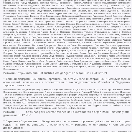
учреждение в Санкт-Петербурге по административной поддержке реализации программ и проектов Совета Министров
Северных Стран, Фонд поддержки свободы прессы, Гражданский контроль, Человек и Закон, Общественная комиссия по
сохранению наследия академика Сахарова, МЕМО. РУ, Институт региональной прессы, Институт Развития Свободы
Информации, Экозащита!-Женсовет, Общественный вердикт, Евразийская антимонопольная ассоциация, Дзугкоева Регина
Николаевна, Кривенко Сергей Владимирович, Милославский Павел Юрьевич, Шнырова Ольга Вадимовна, Чанышева
Лилия Айратовна, Сидорович Ольга Борисовна, Туровский Александр Алексеевич, Васильева Анастасия Евгеньевна,
Ривина Анна Валерьевна, Бурдина Юлия Владимировна, Бойко Анатолий Николаевич, Пивоваров Андрей Сергеевич, Дугин
Сергей Георгиевич, Аверин Виталий Евгеньевич, Барахоев Магомед Бекханович, Шевченко Дмитрий Александрович,
Шарипков Олег Викторович, Мошель Ирина Ароновна, Шведов Григорий Сергеевич, Пономарев Лев Александрович,
Созаев Валерий Валерьевич, Каргалицкий Борис Юльевич, Исакова Ирина Александровна, Исламов Тимур Рифгатович,
Романова Ольга Евгеньевна, Щаров Сергей Алексадрович, Цирульников Борис Альбертович, Халидова Марина
Владимировна, Людевиг Марина Зариевна, Федотова Галина Анатольевна, Паутов Юрий Анатольевич, Верховский
Александр Маркович, Пислакова-Паркер Марина Петровна, Кочеткова Татьяна Владимировна, Чуркина Наталья
Валерьевна, Акимова Татьяна Николаевна, Золотарева Екатерина Александровна, Рачинский Ян Збигневич, Жемкова
Елена Борисовна, Гудков Лев Дмитриевич, Илларионова Юлия Юрьевна, Саранг Анна Васильевна, Захарова Светлана
Сергеевна, Щур Татьяна Михайловна, Щур Николай Алексеевич, Аверин Владимир Анатольевич, Блинушов Андрей
Юрьевич, Мосин Алексей Геннадьевич, Гефтер Валентин Михайлович, Симонов Алексей Кириллович, Флиге Ирина
Анатольевна, Мельникова Валентина Дмитриевна, Вититинова Елена Владимировна, Баженова Светлана Куприяновна,
Исаев Сергей Владимирович, Максимов Сергей Владимирович, Беляев Сергей Иванович, Голубева Елена Николаевна,
Ганнушкина Светлана Алексеевна, Закс Елена Владимировна, Буртина Елена Юрьевна, Гендель Людмила Залмановна,
Кокорина Екатерина Алексеевна, Шуманов Илья Вячеславович, Арапова Галина Юрьевна, Свечников Анатолий Мариевич,
Прохоров Вадим Юрьевич, Шахова Елена Владимировна, Подузов Сергей Васильевич, Протасова Ирина Вячеславовна,
Литинский Леонид Борисович, Лукашевский Сергей Маркович, Бахмин Вячеслав Иванович, Шабад Анатолий Ефимович,
Сухих Дарья Николаевна, Орлов Олег Петрович, Добровольская Анна Дмитриевна, Королева Александра Евгеньевна,
Смирнов Владимир Александрович, Вицин Сергей Ефимович, Золотухин Борис Андреевич, Левинсон Лев Семенович,
Локшина Татьяна Иосифовна, Орлов Олег Петрович, Полякова Мара Федоровна, Резник Генри Маркович, Захаров Герман
Константинович
Источник:
http://unro.minjust.ru/NKOForeignAgent.aspx
данные на
23.12.2021
* Единый федеральный список организаций, в том числе иностранных и международных
организаций, признанных в соответствии с законодательством Российской Федерации
террористическими:
Высший военный Маджлисуль Шура, Конгресс народов Ичкерии и Дагестана, База, Асбат аль-Ансар, Священная война,
Исламская группа, Братья-мусульмане, Партия исламского освобождения, Лашкар-И-Тайба, Исламская группа, Движение
Талибан, Исламская партия Туркестана, Общество социальных реформ, Общество возрождения исламского наследия, Дом
двух святых, Джунд аш-Шам, Исламский джихад – Джамаат моджахедов, Аль-Каида в странах исламского Магриба,
Имарат Кавказ, АБТО, Правый сектор, Исламское государство, Джабха аль-Нусра ли-Ахль аш-Шам, Народное ополчение
имени К. Минина и Д. Пожарского, Аджр от Аллаха Субхану уа Тагьаля SHAM, АУМ Синрике, Муджахеды джамаата Ат-
Тавхида Валь-Джихад, Чистопольский Джамаат, Рохнамо ба суи давлати исломи, Террористическое сообщество Сеть,
Катиба Таухид валь-Джихад, Хайят Тахрир аш-Шам, Ахлю Сунна Валь Джамаа
Источник:
http://nac.gov.ru/terroristicheskie-i-ekstremistskie-organizacii-i-materialy.html
данные на
06.12.2021
* Перечень общественных объединений и религиозных организаций в отношении которых
судом принято вступившее в законную силу решение о ликвидации или запрете
деятельности:
Национал-большевистская партия, ВЕК РА, Рада земли Кубанской Духовно Родовой Державы Русь, организация