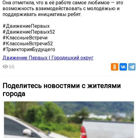
Она отметила, что в её работе самое любимое — это
возможность взаимодействовать с молодёжью и
поддерживать инициативы ребят.
#ДвижениеПервых
#ДвижениеПервых52
#КлассныеВстречи
#КлассныеВстречи52
#ТраекторияБудущего
Движение Первых | Городецкий округ
66
Поделитесь новостями с жителями
города