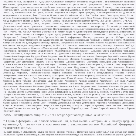
НАСИЛИЮ.НЕТ, Мы против СПИДа, СВЕЧА, Открытый Петербург, Гуманитарное действие, Лига Избирателей, Правовая
инициатива, Гражданская инициатива против экологической преступности, Гражданский Союз, "Хасдей Ерушалаим"
(Милосердие), Центр поддержки и содействия развитию средств массовой информации, В защиту прав заключенных,
Горячая Линия, Центр социально-информационных инициатив Действие, Институт глобализации и социальных движений,
ВМЕСТЕ, Благотворительный фонд охраны здоровья и защиты прав граждан, Благотворительный фонд помощи
осужденным и их семьям, Фонд Тольятти, Новое время, Серебряная тайга, Так-Так-Так, центр Сова, центр Анна, Проект
Апрель, Самарская губерния, Эра здоровья, Мемориал, Аналитический Центр Юрия Левады, Издательство Парк Гагарина,
Фонд содействия имени Андрея Рылькова, Сфера, Уральская правозащитная группа, Женщины Евразии, СИБАЛЬТ,
Институт прав человека, Фонд защиты гласности, Российский исследовательский центр по правам человека,
Дальневосточный центр развития гражданских инициатив и социального партнерства, Пермский региональный
правозащитный центр, Гражданское действие, Центр независимых социологических исследований, Сутяжник, АКАДЕМИЯ
ПО ПРАВАМ ЧЕЛОВЕКА, Частное учреждение в Калининграде по административной поддержке реализации программ и
проектов Совета Министров северных стран, Центр развития некоммерческих организаций, Гражданское содействие,
Интернешнл-Р, Центр Защиты Прав Средств Массовой Информации, Институт развития прессы - Сибирь, Частное
учреждение в Санкт-Петербурге по административной поддержке реализации программ и проектов Совета Министров
Северных Стран, Фонд поддержки свободы прессы, Гражданский контроль, Человек и Закон, Общественная комиссия по
сохранению наследия академика Сахарова, МЕМО. РУ, Институт региональной прессы, Институт Развития Свободы
Информации, Экозащита!-Женсовет, Общественный вердикт, Евразийская антимонопольная ассоциация, Дзугкоева Регина
Николаевна, Кривенко Сергей Владимирович, Милославский Павел Юрьевич, Шнырова Ольга Вадимовна, Чанышева
Лилия Айратовна, Сидорович Ольга Борисовна, Туровский Александр Алексеевич, Васильева Анастасия Евгеньевна,
Ривина Анна Валерьевна, Бурдина Юлия Владимировна, Бойко Анатолий Николаевич, Пивоваров Андрей Сергеевич, Дугин
Сергей Георгиевич, Аверин Виталий Евгеньевич, Барахоев Магомед Бекханович, Шевченко Дмитрий Александрович,
Шарипков Олег Викторович, Мошель Ирина Ароновна, Шведов Григорий Сергеевич, Пономарев Лев Александрович,
Созаев Валерий Валерьевич, Каргалицкий Борис Юльевич, Исакова Ирина Александровна, Исламов Тимур Рифгатович,
Романова Ольга Евгеньевна, Щаров Сергей Алексадрович, Цирульников Борис Альбертович, Халидова Марина
Владимировна, Людевиг Марина Зариевна, Федотова Галина Анатольевна, Паутов Юрий Анатольевич, Верховский
Александр Маркович, Пислакова-Паркер Марина Петровна, Кочеткова Татьяна Владимировна, Чуркина Наталья
Валерьевна, Акимова Татьяна Николаевна, Золотарева Екатерина Александровна, Рачинский Ян Збигневич, Жемкова
Елена Борисовна, Гудков Лев Дмитриевич, Илларионова Юлия Юрьевна, Саранг Анна Васильевна, Захарова Светлана
Сергеевна, Щур Татьяна Михайловна, Щур Николай Алексеевич, Аверин Владимир Анатольевич, Блинушов Андрей
Юрьевич, Мосин Алексей Геннадьевич, Гефтер Валентин Михайлович, Симонов Алексей Кириллович, Флиге Ирина
Анатольевна, Мельникова Валентина Дмитриевна, Вититинова Елена Владимировна, Баженова Светлана Куприяновна,
Исаев Сергей Владимирович, Максимов Сергей Владимирович, Беляев Сергей Иванович, Голубева Елена Николаевна,
Ганнушкина Светлана Алексеевна, Закс Елена Владимировна, Буртина Елена Юрьевна, Гендель Людмила Залмановна,
Кокорина Екатерина Алексеевна, Шуманов Илья Вячеславович, Арапова Галина Юрьевна, Свечников Анатолий Мариевич,
Прохоров Вадим Юрьевич, Шахова Елена Владимировна, Подузов Сергей Васильевич, Протасова Ирина Вячеславовна,
Литинский Леонид Борисович, Лукашевский Сергей Маркович, Бахмин Вячеслав Иванович, Шабад Анатолий Ефимович,
Сухих Дарья Николаевна, Орлов Олег Петрович, Добровольская Анна Дмитриевна, Королева Александра Евгеньевна,
Смирнов Владимир Александрович, Вицин Сергей Ефимович, Золотухин Борис Андреевич, Левинсон Лев Семенович,
Локшина Татьяна Иосифовна, Орлов Олег Петрович, Полякова Мара Федоровна, Резник Генри Маркович, Захаров Герман
Константинович
Источник:
http://unro.minjust.ru/NKOForeignAgent.aspx
данные на
23.12.2021
* Единый федеральный список организаций, в том числе иностранных и международных
организаций, признанных в соответствии с законодательством Российской Федерации
террористическими:
Высший военный Маджлисуль Шура, Конгресс народов Ичкерии и Дагестана, База, Асбат аль-Ансар, Священная война,
Исламская группа, Братья-мусульмане, Партия исламского освобождения, Лашкар-И-Тайба, Исламская группа, Движение