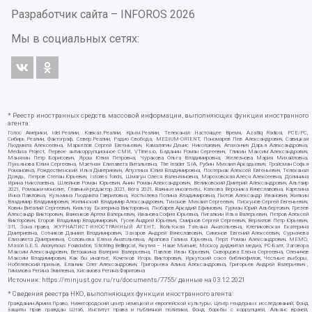
Разработчик сайта –
INFOROS
2026
Мы в социальных сетях:
* Реестр иностранных средств массовой информации, выполняющих функции иностранного
агента:
Голос Америки, Idel.Реалии, Кавказ.Реалии, Крым.Реалии, Телеканал Настоящее Время, Azatliq Radiosi, PCE/PC,
Сибирь.Реалии, Фактограф, Север.Реалии, Радио Свобода, MEDIUM-ORIENT, Пономарев Лев Александрович, Савицкая
Людмила Алексеевна, Маркелов Сергей Евгеньевич, Камалягин Денис Николаевич, Апахончич Дарья Александровна,
Medusa Project, Первое антикоррупционное СМИ, VTimes.io, Баданин Роман Сергеевич, Гликин Максим Александрович,
Маняхин Петр Борисович, Ярош Юлия Петровна, Чуракова Ольга Владимировна, Железнова Мария Михайловна,
Лукьянова Юлия Сергеевна, Маетная Елизавета Витальевна, The Insider SIA, Рубин Михаил Аркадьевич, Гройсман Софья
Романовна, Рождественский Илья Дмитриевич, Апухтина Юлия Владимировна, Постернак Алексей Евгеньевич, Телеканал
Дождь, Петров Степан Юрьевич, Istories fonds, Шмагун Олеся Валентиновна, Мароховская Алеся Алексеевна, Долинина
Ирина Николаевна, Шлейнов Роман Юрьевич, Анин Роман Александрович, Великовский Дмитрий Александрович, Альтаир
2021, Ромашки монолит, Главный редактор 2021, Вега 2021, Важные иноагенты, Каткова Вероника Вячеславовна, Карезина
Инна Павловна, Кузьмина Людмила Гавриловна, Костылева Полина Владимировна, Лютов Александр Иванович, Жилкин
Владимир Владимирович, Жилинский Владимир Александрович, Тихонов Михаил Сергеевич, Пискунов Сергей Евгеньевич,
Ковин Виталий Сергеевич, Кильтау Екатерина Викторовна, Любарев Аркадий Ефимович, Гурман Юрий Альбертович, Грезев
Александр Викторович, Важенков Артем Валерьевич, Иванова София Юрьевна, Пигалкин Илья Валерьевич, Петров Алексей
Викторович, Егоров Владимир Владимирович, Гусев Андрей Юрьевич, Смирнов Сергей Сергеевич, Верзилов Петр Юрьевич,
ЗП, Зона права, ЖУРНАЛИСТ-ИНОСТРАННЫЙ АГЕНТ, Вольтская Татьяна Анатольевна, Клепиковская Екатерина
Дмитриевна, Сотников Даниил Владимирович, Захаров Андрей Вячеславович, Симонов Евгений Алексеевич, Сурначева
Елизавета Дмитриевна, Соловьева Елена Анатольевна, Арапова Галина Юрьевна, Перл Роман Александрович, МЕМО,
Mason G.E.S. Anonymous Foundation, Stichting Bellingcat, Якутия – Наше Мнение, Москоу диджитал медиа, РС-Балт, Заговора
Максим Александрович, Ветошкина Валерия Валерьевна, Павлов Иван Юрьевич, Скворцова Елена Сергеевна, Оленичев
Максим Владимирович, Как бы инагент, Кочетков Игорь Викторович, Иркутский союз библиофилов, Честные выборы,
Нобелевский призыв, Еланчик Олег Александрович, Григорьева Алина Александровна, Григорьев Андрей Валерьевич ,
Гималова Регина Эмилевна, Хисамова Регина Фаритовна
Источник:
https://minjust.gov.ru/ru/documents/7755/
данные на
03.12.2021
* Сведения реестра НКО, выполняющих функции иностранного агента:
Гражданин.Армия.Право, Нижегородский центр немецкой и европейской культуры, Центр гендерных исследований, Фонд
защиты прав граждан Штаб, Институт права и публичной политики, Фонд борьбы с коррупцией, Альянс врачей,