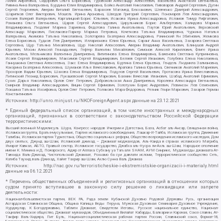
Лилия Айратовна, Сидорович Ольга Борисовна, Туровский Александр Алексеевич, Васильева Анастасия Евгеньевна,
Ривина Анна Валерьевна, Бурдина Юлия Владимировна, Бойко Анатолий Николаевич, Пивоваров Андрей Сергеевич, Дугин
Сергей Георгиевич, Аверин Виталий Евгеньевич, Барахоев Магомед Бекханович, Шевченко Дмитрий Александрович,
Шарипков Олег Викторович, Мошель Ирина Ароновна, Шведов Григорий Сергеевич, Пономарев Лев Александрович,
Созаев Валерий Валерьевич, Каргалицкий Борис Юльевич, Исакова Ирина Александровна, Исламов Тимур Рифгатович,
Романова Ольга Евгеньевна, Щаров Сергей Алексадрович, Цирульников Борис Альбертович, Халидова Марина
Владимировна, Людевиг Марина Зариевна, Федотова Галина Анатольевна, Паутов Юрий Анатольевич, Верховский
Александр Маркович, Пислакова-Паркер Марина Петровна, Кочеткова Татьяна Владимировна, Чуркина Наталья
Валерьевна, Акимова Татьяна Николаевна, Золотарева Екатерина Александровна, Рачинский Ян Збигневич, Жемкова
Елена Борисовна, Гудков Лев Дмитриевич, Илларионова Юлия Юрьевна, Саранг Анна Васильевна, Захарова Светлана
Сергеевна, Щур Татьяна Михайловна, Щур Николай Алексеевич, Аверин Владимир Анатольевич, Блинушов Андрей
Юрьевич, Мосин Алексей Геннадьевич, Гефтер Валентин Михайлович, Симонов Алексей Кириллович, Флиге Ирина
Анатольевна, Мельникова Валентина Дмитриевна, Вититинова Елена Владимировна, Баженова Светлана Куприяновна,
Исаев Сергей Владимирович, Максимов Сергей Владимирович, Беляев Сергей Иванович, Голубева Елена Николаевна,
Ганнушкина Светлана Алексеевна, Закс Елена Владимировна, Буртина Елена Юрьевна, Гендель Людмила Залмановна,
Кокорина Екатерина Алексеевна, Шуманов Илья Вячеславович, Арапова Галина Юрьевна, Свечников Анатолий Мариевич,
Прохоров Вадим Юрьевич, Шахова Елена Владимировна, Подузов Сергей Васильевич, Протасова Ирина Вячеславовна,
Литинский Леонид Борисович, Лукашевский Сергей Маркович, Бахмин Вячеслав Иванович, Шабад Анатолий Ефимович,
Сухих Дарья Николаевна, Орлов Олег Петрович, Добровольская Анна Дмитриевна, Королева Александра Евгеньевна,
Смирнов Владимир Александрович, Вицин Сергей Ефимович, Золотухин Борис Андреевич, Левинсон Лев Семенович,
Локшина Татьяна Иосифовна, Орлов Олег Петрович, Полякова Мара Федоровна, Резник Генри Маркович, Захаров Герман
Константинович
Источник:
http://unro.minjust.ru/NKOForeignAgent.aspx
данные на
23.12.2021
* Единый федеральный список организаций, в том числе иностранных и международных
организаций, признанных в соответствии с законодательством Российской Федерации
террористическими:
Высший военный Маджлисуль Шура, Конгресс народов Ичкерии и Дагестана, База, Асбат аль-Ансар, Священная война,
Исламская группа, Братья-мусульмане, Партия исламского освобождения, Лашкар-И-Тайба, Исламская группа, Движение
Талибан, Исламская партия Туркестана, Общество социальных реформ, Общество возрождения исламского наследия, Дом
двух святых, Джунд аш-Шам, Исламский джихад – Джамаат моджахедов, Аль-Каида в странах исламского Магриба,
Имарат Кавказ, АБТО, Правый сектор, Исламское государство, Джабха аль-Нусра ли-Ахль аш-Шам, Народное ополчение
имени К. Минина и Д. Пожарского, Аджр от Аллаха Субхану уа Тагьаля SHAM, АУМ Синрике, Муджахеды джамаата Ат-
Тавхида Валь-Джихад, Чистопольский Джамаат, Рохнамо ба суи давлати исломи, Террористическое сообщество Сеть,
Катиба Таухид валь-Джихад, Хайят Тахрир аш-Шам, Ахлю Сунна Валь Джамаа
Источник:
http://nac.gov.ru/terroristicheskie-i-ekstremistskie-organizacii-i-materialy.html
данные на
06.12.2021
* Перечень общественных объединений и религиозных организаций в отношении которых
судом принято вступившее в законную силу решение о ликвидации или запрете
деятельности:
Национал-большевистская партия, ВЕК РА, Рада земли Кубанской Духовно Родовой Державы Русь, организация
Асгардская Славянская Община, Община Капища Веды Перуна, Мужская Духовная Семинария Духовное Учреждение,
Нурджулар, К Богодержавию, Таблиги Джамаат, Свидетели Иеговы, Русское национальное единство, Национал-
социалистическое общество, Джамаат мувахидов, Объединенный Вилайат Кабарды, Балкарии и Карачая, Союз славян, Ат-
Такфир Валь-Хиджра, Пит Буль, Национал-социалистическая рабочая партия России, Славянский союз, Формат-18,