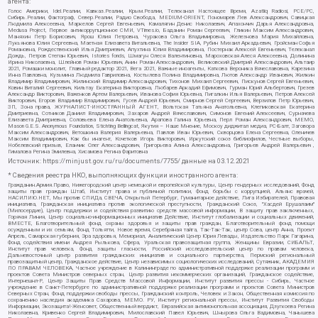
агента:
Голос Америки, Idel.Реалии, Кавказ.Реалии, Крым.Реалии, Телеканал Настоящее Время, Azatliq Radiosi, PCE/PC,
Сибирь.Реалии, Фактограф, Север.Реалии, Радио Свобода, MEDIUM-ORIENT, Пономарев Лев Александрович, Савицкая
Людмила Алексеевна, Маркелов Сергей Евгеньевич, Камалягин Денис Николаевич, Апахончич Дарья Александровна,
Medusa Project, Первое антикоррупционное СМИ, VTimes.io, Баданин Роман Сергеевич, Гликин Максим Александрович,
Маняхин Петр Борисович, Ярош Юлия Петровна, Чуракова Ольга Владимировна, Железнова Мария Михайловна,
Лукьянова Юлия Сергеевна, Маетная Елизавета Витальевна, The Insider SIA, Рубин Михаил Аркадьевич, Гройсман Софья
Романовна, Рождественский Илья Дмитриевич, Апухтина Юлия Владимировна, Постернак Алексей Евгеньевич, Телеканал
Дождь, Петров Степан Юрьевич, Istories fonds, Шмагун Олеся Валентиновна, Мароховская Алеся Алексеевна, Долинина
Ирина Николаевна, Шлейнов Роман Юрьевич, Анин Роман Александрович, Великовский Дмитрий Александрович, Альтаир
2021, Ромашки монолит, Главный редактор 2021, Вега 2021, Важные иноагенты, Каткова Вероника Вячеславовна, Карезина
Инна Павловна, Кузьмина Людмила Гавриловна, Костылева Полина Владимировна, Лютов Александр Иванович, Жилкин
Владимир Владимирович, Жилинский Владимир Александрович, Тихонов Михаил Сергеевич, Пискунов Сергей Евгеньевич,
Ковин Виталий Сергеевич, Кильтау Екатерина Викторовна, Любарев Аркадий Ефимович, Гурман Юрий Альбертович, Грезев
Александр Викторович, Важенков Артем Валерьевич, Иванова София Юрьевна, Пигалкин Илья Валерьевич, Петров Алексей
Викторович, Егоров Владимир Владимирович, Гусев Андрей Юрьевич, Смирнов Сергей Сергеевич, Верзилов Петр Юрьевич,
ЗП, Зона права, ЖУРНАЛИСТ-ИНОСТРАННЫЙ АГЕНТ, Вольтская Татьяна Анатольевна, Клепиковская Екатерина
Дмитриевна, Сотников Даниил Владимирович, Захаров Андрей Вячеславович, Симонов Евгений Алексеевич, Сурначева
Елизавета Дмитриевна, Соловьева Елена Анатольевна, Арапова Галина Юрьевна, Перл Роман Александрович, МЕМО,
Mason G.E.S. Anonymous Foundation, Stichting Bellingcat, Якутия – Наше Мнение, Москоу диджитал медиа, РС-Балт, Заговора
Максим Александрович, Ветошкина Валерия Валерьевна, Павлов Иван Юрьевич, Скворцова Елена Сергеевна, Оленичев
Максим Владимирович, Как бы инагент, Кочетков Игорь Викторович, Иркутский союз библиофилов, Честные выборы,
Нобелевский призыв, Еланчик Олег Александрович, Григорьева Алина Александровна, Григорьев Андрей Валерьевич ,
Гималова Регина Эмилевна, Хисамова Регина Фаритовна
Источник:
https://minjust.gov.ru/ru/documents/7755/
данные на
03.12.2021
* Сведения реестра НКО, выполняющих функции иностранного агента:
Гражданин.Армия.Право, Нижегородский центр немецкой и европейской культуры, Центр гендерных исследований, Фонд
защиты прав граждан Штаб, Институт права и публичной политики, Фонд борьбы с коррупцией, Альянс врачей,
НАСИЛИЮ.НЕТ, Мы против СПИДа, СВЕЧА, Открытый Петербург, Гуманитарное действие, Лига Избирателей, Правовая
инициатива, Гражданская инициатива против экологической преступности, Гражданский Союз, "Хасдей Ерушалаим"
(Милосердие), Центр поддержки и содействия развитию средств массовой информации, В защиту прав заключенных,
Горячая Линия, Центр социально-информационных инициатив Действие, Институт глобализации и социальных движений,
ВМЕСТЕ, Благотворительный фонд охраны здоровья и защиты прав граждан, Благотворительный фонд помощи
осужденным и их семьям, Фонд Тольятти, Новое время, Серебряная тайга, Так-Так-Так, центр Сова, центр Анна, Проект
Апрель, Самарская губерния, Эра здоровья, Мемориал, Аналитический Центр Юрия Левады, Издательство Парк Гагарина,
Фонд содействия имени Андрея Рылькова, Сфера, Уральская правозащитная группа, Женщины Евразии, СИБАЛЬТ,
Институт прав человека, Фонд защиты гласности, Российский исследовательский центр по правам человека,
Дальневосточный центр развития гражданских инициатив и социального партнерства, Пермский региональный
правозащитный центр, Гражданское действие, Центр независимых социологических исследований, Сутяжник, АКАДЕМИЯ
ПО ПРАВАМ ЧЕЛОВЕКА, Частное учреждение в Калининграде по административной поддержке реализации программ и
проектов Совета Министров северных стран, Центр развития некоммерческих организаций, Гражданское содействие,
Интернешнл-Р, Центр Защиты Прав Средств Массовой Информации, Институт развития прессы - Сибирь, Частное
учреждение в Санкт-Петербурге по административной поддержке реализации программ и проектов Совета Министров
Северных Стран, Фонд поддержки свободы прессы, Гражданский контроль, Человек и Закон, Общественная комиссия по
сохранению наследия академика Сахарова, МЕМО. РУ, Институт региональной прессы, Институт Развития Свободы
Информации, Экозащита!-Женсовет, Общественный вердикт, Евразийская антимонопольная ассоциация, Дзугкоева Регина
Николаевна, Кривенко Сергей Владимирович, Милославский Павел Юрьевич, Шнырова Ольга Вадимовна, Чанышева