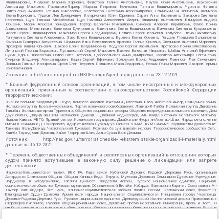
Владимировна, Людевиг Марина Зариевна, Федотова Галина Анатольевна, Паутов Юрий Анатольевич, Верховский
Александр Маркович, Пислакова-Паркер Марина Петровна, Кочеткова Татьяна Владимировна, Чуркина Наталья
Валерьевна, Акимова Татьяна Николаевна, Золотарева Екатерина Александровна, Рачинский Ян Збигневич, Жемкова
Елена Борисовна, Гудков Лев Дмитриевич, Илларионова Юлия Юрьевна, Саранг Анна Васильевна, Захарова Светлана
Сергеевна, Щур Татьяна Михайловна, Щур Николай Алексеевич, Аверин Владимир Анатольевич, Блинушов Андрей
Юрьевич, Мосин Алексей Геннадьевич, Гефтер Валентин Михайлович, Симонов Алексей Кириллович, Флиге Ирина
Анатольевна, Мельникова Валентина Дмитриевна, Вититинова Елена Владимировна, Баженова Светлана Куприяновна,
Исаев Сергей Владимирович, Максимов Сергей Владимирович, Беляев Сергей Иванович, Голубева Елена Николаевна,
Ганнушкина Светлана Алексеевна, Закс Елена Владимировна, Буртина Елена Юрьевна, Гендель Людмила Залмановна,
Кокорина Екатерина Алексеевна, Шуманов Илья Вячеславович, Арапова Галина Юрьевна, Свечников Анатолий Мариевич,
Прохоров Вадим Юрьевич, Шахова Елена Владимировна, Подузов Сергей Васильевич, Протасова Ирина Вячеславовна,
Литинский Леонид Борисович, Лукашевский Сергей Маркович, Бахмин Вячеслав Иванович, Шабад Анатолий Ефимович,
Сухих Дарья Николаевна, Орлов Олег Петрович, Добровольская Анна Дмитриевна, Королева Александра Евгеньевна,
Смирнов Владимир Александрович, Вицин Сергей Ефимович, Золотухин Борис Андреевич, Левинсон Лев Семенович,
Локшина Татьяна Иосифовна, Орлов Олег Петрович, Полякова Мара Федоровна, Резник Генри Маркович, Захаров Герман
Константинович
Источник:
http://unro.minjust.ru/NKOForeignAgent.aspx
данные на
23.12.2021
* Единый федеральный список организаций, в том числе иностранных и международных
организаций, признанных в соответствии с законодательством Российской Федерации
террористическими:
Высший военный Маджлисуль Шура, Конгресс народов Ичкерии и Дагестана, База, Асбат аль-Ансар, Священная война,
Исламская группа, Братья-мусульмане, Партия исламского освобождения, Лашкар-И-Тайба, Исламская группа, Движение
Талибан, Исламская партия Туркестана, Общество социальных реформ, Общество возрождения исламского наследия, Дом
двух святых, Джунд аш-Шам, Исламский джихад – Джамаат моджахедов, Аль-Каида в странах исламского Магриба,
Имарат Кавказ, АБТО, Правый сектор, Исламское государство, Джабха аль-Нусра ли-Ахль аш-Шам, Народное ополчение
имени К. Минина и Д. Пожарского, Аджр от Аллаха Субхану уа Тагьаля SHAM, АУМ Синрике, Муджахеды джамаата Ат-
Тавхида Валь-Джихад, Чистопольский Джамаат, Рохнамо ба суи давлати исломи, Террористическое сообщество Сеть,
Катиба Таухид валь-Джихад, Хайят Тахрир аш-Шам, Ахлю Сунна Валь Джамаа
Источник:
http://nac.gov.ru/terroristicheskie-i-ekstremistskie-organizacii-i-materialy.html
данные на
06.12.2021
* Перечень общественных объединений и религиозных организаций в отношении которых
судом принято вступившее в законную силу решение о ликвидации или запрете
деятельности:
Национал-большевистская партия, ВЕК РА, Рада земли Кубанской Духовно Родовой Державы Русь, организация
Асгардская Славянская Община, Община Капища Веды Перуна, Мужская Духовная Семинария Духовное Учреждение,
Нурджулар, К Богодержавию, Таблиги Джамаат, Свидетели Иеговы, Русское национальное единство, Национал-
социалистическое общество, Джамаат мувахидов, Объединенный Вилайат Кабарды, Балкарии и Карачая, Союз славян, Ат-
Такфир Валь-Хиджра, Пит Буль, Национал-социалистическая рабочая партия России, Славянский союз, Формат-18,
Благородный Орден Дьявола, Армия воли народа, Национальная Социалистическая Инициатива города Череповца,
Духовно-Родовая Держава Русь, Русское национальное единство, Древнерусской Инглистической церкви Православных
Староверов-Инглингов, Русский общенациональный союз, Движение против нелегальной иммиграции, Кровь и Честь, О
свободе совести и о религиозных объединениях, Омская организация общественного политического движения Русское
национальное единство, Северное Братство, Клуб Болельщиков Футбольного Клуба Динамо, Файзрахманисты,
Мусульманская религиозная организация п. Боровский Тюменского района Тюменской области, Община Коренного