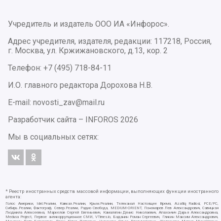
Учредитель и издатель ООО ИА «Инфорос».
Адрес учредителя, издателя, редакции: 117218, Россия,
г. Москва, ул. Кржижановского, д.13, кор. 2
Телефон: +7 (495) 718-84-11
И.О. главного редактора Дорохова Н.В.
E-mail: novosti_zav@mail.ru
Разработчик сайта –
INFOROS
2026
Мы в социальных сетях:
* Реестр иностранных средств массовой информации, выполняющих функции иностранного
агента:
Голос Америки, Idel.Реалии, Кавказ.Реалии, Крым.Реалии, Телеканал Настоящее Время, Azatliq Radiosi, PCE/PC,
Сибирь.Реалии, Фактограф, Север.Реалии, Радио Свобода, MEDIUM-ORIENT, Пономарев Лев Александрович, Савицкая
Людмила Алексеевна, Маркелов Сергей Евгеньевич, Камалягин Денис Николаевич, Апахончич Дарья Александровна,
Medusa Project, Первое антикоррупционное СМИ, VTimes.io, Баданин Роман Сергеевич, Гликин Максим Александрович,