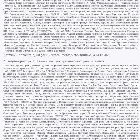
Маняхин Петр Борисович, Ярош Юлия Петровна, Чуракова Ольга Владимировна, Железнова Мария Михайловна,
Лукьянова Юлия Сергеевна, Маетная Елизавета Витальевна, The Insider SIA, Рубин Михаил Аркадьевич, Гройсман Софья
Романовна, Рождественский Илья Дмитриевич, Апухтина Юлия Владимировна, Постернак Алексей Евгеньевич, Телеканал
Дождь, Петров Степан Юрьевич, Istories fonds, Шмагун Олеся Валентиновна, Мароховская Алеся Алексеевна, Долинина
Ирина Николаевна, Шлейнов Роман Юрьевич, Анин Роман Александрович, Великовский Дмитрий Александрович, Альтаир
2021, Ромашки монолит, Главный редактор 2021, Вега 2021, Важные иноагенты, Каткова Вероника Вячеславовна, Карезина
Инна Павловна, Кузьмина Людмила Гавриловна, Костылева Полина Владимировна, Лютов Александр Иванович, Жилкин
Владимир Владимирович, Жилинский Владимир Александрович, Тихонов Михаил Сергеевич, Пискунов Сергей Евгеньевич,
Ковин Виталий Сергеевич, Кильтау Екатерина Викторовна, Любарев Аркадий Ефимович, Гурман Юрий Альбертович, Грезев
Александр Викторович, Важенков Артем Валерьевич, Иванова София Юрьевна, Пигалкин Илья Валерьевич, Петров Алексей
Викторович, Егоров Владимир Владимирович, Гусев Андрей Юрьевич, Смирнов Сергей Сергеевич, Верзилов Петр Юрьевич,
ЗП, Зона права, ЖУРНАЛИСТ-ИНОСТРАННЫЙ АГЕНТ, Вольтская Татьяна Анатольевна, Клепиковская Екатерина
Дмитриевна, Сотников Даниил Владимирович, Захаров Андрей Вячеславович, Симонов Евгений Алексеевич, Сурначева
Елизавета Дмитриевна, Соловьева Елена Анатольевна, Арапова Галина Юрьевна, Перл Роман Александрович, МЕМО,
Mason G.E.S. Anonymous Foundation, Stichting Bellingcat, Якутия – Наше Мнение, Москоу диджитал медиа, РС-Балт, Заговора
Максим Александрович, Ветошкина Валерия Валерьевна, Павлов Иван Юрьевич, Скворцова Елена Сергеевна, Оленичев
Максим Владимирович, Как бы инагент, Кочетков Игорь Викторович, Иркутский союз библиофилов, Честные выборы,
Нобелевский призыв, Еланчик Олег Александрович, Григорьева Алина Александровна, Григорьев Андрей Валерьевич ,
Гималова Регина Эмилевна, Хисамова Регина Фаритовна
Источник:
https://minjust.gov.ru/ru/documents/7755/
данные на
03.12.2021
* Сведения реестра НКО, выполняющих функции иностранного агента:
Гражданин.Армия.Право, Нижегородский центр немецкой и европейской культуры, Центр гендерных исследований, Фонд
защиты прав граждан Штаб, Институт права и публичной политики, Фонд борьбы с коррупцией, Альянс врачей,
НАСИЛИЮ.НЕТ, Мы против СПИДа, СВЕЧА, Открытый Петербург, Гуманитарное действие, Лига Избирателей, Правовая
инициатива, Гражданская инициатива против экологической преступности, Гражданский Союз, "Хасдей Ерушалаим"
(Милосердие), Центр поддержки и содействия развитию средств массовой информации, В защиту прав заключенных,
Горячая Линия, Центр социально-информационных инициатив Действие, Институт глобализации и социальных движений,
ВМЕСТЕ, Благотворительный фонд охраны здоровья и защиты прав граждан, Благотворительный фонд помощи
осужденным и их семьям, Фонд Тольятти, Новое время, Серебряная тайга, Так-Так-Так, центр Сова, центр Анна, Проект
Апрель, Самарская губерния, Эра здоровья, Мемориал, Аналитический Центр Юрия Левады, Издательство Парк Гагарина,
Фонд содействия имени Андрея Рылькова, Сфера, Уральская правозащитная группа, Женщины Евразии, СИБАЛЬТ,
Институт прав человека, Фонд защиты гласности, Российский исследовательский центр по правам человека,
Дальневосточный центр развития гражданских инициатив и социального партнерства, Пермский региональный
правозащитный центр, Гражданское действие, Центр независимых социологических исследований, Сутяжник, АКАДЕМИЯ
ПО ПРАВАМ ЧЕЛОВЕКА, Частное учреждение в Калининграде по административной поддержке реализации программ и
проектов Совета Министров северных стран, Центр развития некоммерческих организаций, Гражданское содействие,
Интернешнл-Р, Центр Защиты Прав Средств Массовой Информации, Институт развития прессы - Сибирь, Частное
учреждение в Санкт-Петербурге по административной поддержке реализации программ и проектов Совета Министров
Северных Стран, Фонд поддержки свободы прессы, Гражданский контроль, Человек и Закон, Общественная комиссия по
сохранению наследия академика Сахарова, МЕМО. РУ, Институт региональной прессы, Институт Развития Свободы
Информации, Экозащита!-Женсовет, Общественный вердикт, Евразийская антимонопольная ассоциация, Дзугкоева Регина
Николаевна, Кривенко Сергей Владимирович, Милославский Павел Юрьевич, Шнырова Ольга Вадимовна, Чанышева
Лилия Айратовна, Сидорович Ольга Борисовна, Туровский Александр Алексеевич, Васильева Анастасия Евгеньевна,
Ривина Анна Валерьевна, Бурдина Юлия Владимировна, Бойко Анатолий Николаевич, Пивоваров Андрей Сергеевич, Дугин
Сергей Георгиевич, Аверин Виталий Евгеньевич, Барахоев Магомед Бекханович, Шевченко Дмитрий Александрович,
Шарипков Олег Викторович, Мошель Ирина Ароновна, Шведов Григорий Сергеевич, Пономарев Лев Александрович,
Созаев Валерий Валерьевич, Каргалицкий Борис Юльевич, Исакова Ирина Александровна, Исламов Тимур Рифгатович,
Романова Ольга Евгеньевна, Щаров Сергей Алексадрович, Цирульников Борис Альбертович, Халидова Марина