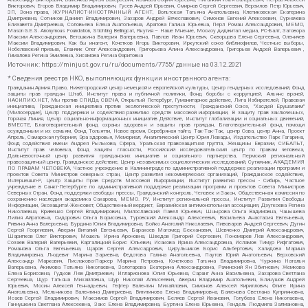
Викторович, Егоров Владимир Владимирович, Гусев Андрей Юрьевич, Смирнов Сергей Сергеевич, Верзилов Петр Юрьевич,
ЗП, Зона права, ЖУРНАЛИСТ-ИНОСТРАННЫЙ АГЕНТ, Вольтская Татьяна Анатольевна, Клепиковская Екатерина
Дмитриевна, Сотников Даниил Владимирович, Захаров Андрей Вячеславович, Симонов Евгений Алексеевич, Сурначева
Елизавета Дмитриевна, Соловьева Елена Анатольевна, Арапова Галина Юрьевна, Перл Роман Александрович, МЕМО,
Mason G.E.S. Anonymous Foundation, Stichting Bellingcat, Якутия – Наше Мнение, Москоу диджитал медиа, РС-Балт, Заговора
Максим Александрович, Ветошкина Валерия Валерьевна, Павлов Иван Юрьевич, Скворцова Елена Сергеевна, Оленичев
Максим Владимирович, Как бы инагент, Кочетков Игорь Викторович, Иркутский союз библиофилов, Честные выборы,
Нобелевский призыв, Еланчик Олег Александрович, Григорьева Алина Александровна, Григорьев Андрей Валерьевич ,
Гималова Регина Эмилевна, Хисамова Регина Фаритовна
Источник:
https://minjust.gov.ru/ru/documents/7755/
данные на
03.12.2021
* Сведения реестра НКО, выполняющих функции иностранного агента:
Гражданин.Армия.Право, Нижегородский центр немецкой и европейской культуры, Центр гендерных исследований, Фонд
защиты прав граждан Штаб, Институт права и публичной политики, Фонд борьбы с коррупцией, Альянс врачей,
НАСИЛИЮ.НЕТ, Мы против СПИДа, СВЕЧА, Открытый Петербург, Гуманитарное действие, Лига Избирателей, Правовая
инициатива, Гражданская инициатива против экологической преступности, Гражданский Союз, "Хасдей Ерушалаим"
(Милосердие), Центр поддержки и содействия развитию средств массовой информации, В защиту прав заключенных,
Горячая Линия, Центр социально-информационных инициатив Действие, Институт глобализации и социальных движений,
ВМЕСТЕ, Благотворительный фонд охраны здоровья и защиты прав граждан, Благотворительный фонд помощи
осужденным и их семьям, Фонд Тольятти, Новое время, Серебряная тайга, Так-Так-Так, центр Сова, центр Анна, Проект
Апрель, Самарская губерния, Эра здоровья, Мемориал, Аналитический Центр Юрия Левады, Издательство Парк Гагарина,
Фонд содействия имени Андрея Рылькова, Сфера, Уральская правозащитная группа, Женщины Евразии, СИБАЛЬТ,
Институт прав человека, Фонд защиты гласности, Российский исследовательский центр по правам человека,
Дальневосточный центр развития гражданских инициатив и социального партнерства, Пермский региональный
правозащитный центр, Гражданское действие, Центр независимых социологических исследований, Сутяжник, АКАДЕМИЯ
ПО ПРАВАМ ЧЕЛОВЕКА, Частное учреждение в Калининграде по административной поддержке реализации программ и
проектов Совета Министров северных стран, Центр развития некоммерческих организаций, Гражданское содействие,
Интернешнл-Р, Центр Защиты Прав Средств Массовой Информации, Институт развития прессы - Сибирь, Частное
учреждение в Санкт-Петербурге по административной поддержке реализации программ и проектов Совета Министров
Северных Стран, Фонд поддержки свободы прессы, Гражданский контроль, Человек и Закон, Общественная комиссия по
сохранению наследия академика Сахарова, МЕМО. РУ, Институт региональной прессы, Институт Развития Свободы
Информации, Экозащита!-Женсовет, Общественный вердикт, Евразийская антимонопольная ассоциация, Дзугкоева Регина
Николаевна, Кривенко Сергей Владимирович, Милославский Павел Юрьевич, Шнырова Ольга Вадимовна, Чанышева
Лилия Айратовна, Сидорович Ольга Борисовна, Туровский Александр Алексеевич, Васильева Анастасия Евгеньевна,
Ривина Анна Валерьевна, Бурдина Юлия Владимировна, Бойко Анатолий Николаевич, Пивоваров Андрей Сергеевич, Дугин
Сергей Георгиевич, Аверин Виталий Евгеньевич, Барахоев Магомед Бекханович, Шевченко Дмитрий Александрович,
Шарипков Олег Викторович, Мошель Ирина Ароновна, Шведов Григорий Сергеевич, Пономарев Лев Александрович,
Созаев Валерий Валерьевич, Каргалицкий Борис Юльевич, Исакова Ирина Александровна, Исламов Тимур Рифгатович,
Романова Ольга Евгеньевна, Щаров Сергей Алексадрович, Цирульников Борис Альбертович, Халидова Марина
Владимировна, Людевиг Марина Зариевна, Федотова Галина Анатольевна, Паутов Юрий Анатольевич, Верховский
Александр Маркович, Пислакова-Паркер Марина Петровна, Кочеткова Татьяна Владимировна, Чуркина Наталья
Валерьевна, Акимова Татьяна Николаевна, Золотарева Екатерина Александровна, Рачинский Ян Збигневич, Жемкова
Елена Борисовна, Гудков Лев Дмитриевич, Илларионова Юлия Юрьевна, Саранг Анна Васильевна, Захарова Светлана
Сергеевна, Щур Татьяна Михайловна, Щур Николай Алексеевич, Аверин Владимир Анатольевич, Блинушов Андрей
Юрьевич, Мосин Алексей Геннадьевич, Гефтер Валентин Михайлович, Симонов Алексей Кириллович, Флиге Ирина
Анатольевна, Мельникова Валентина Дмитриевна, Вититинова Елена Владимировна, Баженова Светлана Куприяновна,
Исаев Сергей Владимирович, Максимов Сергей Владимирович, Беляев Сергей Иванович, Голубева Елена Николаевна,
Ганнушкина Светлана Алексеевна, Закс Елена Владимировна, Буртина Елена Юрьевна, Гендель Людмила Залмановна,