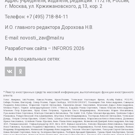
Адрес учредителя, издателя, редакции: 117218, Россия,
г. Москва, ул. Кржижановского, д.13, кор. 2
Телефон: +7 (495) 718-84-11
И.О. главного редактора Дорохова Н.В.
E-mail: novosti_zav@mail.ru
Разработчик сайта –
INFOROS
2026
Мы в социальных сетях:
* Реестр иностранных средств массовой информации, выполняющих функции иностранного
агента:
Голос Америки, Idel.Реалии, Кавказ.Реалии, Крым.Реалии, Телеканал Настоящее Время, Azatliq Radiosi, PCE/PC,
Сибирь.Реалии, Фактограф, Север.Реалии, Радио Свобода, MEDIUM-ORIENT, Пономарев Лев Александрович, Савицкая
Людмила Алексеевна, Маркелов Сергей Евгеньевич, Камалягин Денис Николаевич, Апахончич Дарья Александровна,
Medusa Project, Первое антикоррупционное СМИ, VTimes.io, Баданин Роман Сергеевич, Гликин Максим Александрович,
Маняхин Петр Борисович, Ярош Юлия Петровна, Чуракова Ольга Владимировна, Железнова Мария Михайловна,
Лукьянова Юлия Сергеевна, Маетная Елизавета Витальевна, The Insider SIA, Рубин Михаил Аркадьевич, Гройсман Софья
Романовна, Рождественский Илья Дмитриевич, Апухтина Юлия Владимировна, Постернак Алексей Евгеньевич, Телеканал
Дождь, Петров Степан Юрьевич, Istories fonds, Шмагун Олеся Валентиновна, Мароховская Алеся Алексеевна, Долинина
Ирина Николаевна, Шлейнов Роман Юрьевич, Анин Роман Александрович, Великовский Дмитрий Александрович, Альтаир
2021, Ромашки монолит, Главный редактор 2021, Вега 2021, Важные иноагенты, Каткова Вероника Вячеславовна, Карезина
Инна Павловна, Кузьмина Людмила Гавриловна, Костылева Полина Владимировна, Лютов Александр Иванович, Жилкин
Владимир Владимирович, Жилинский Владимир Александрович, Тихонов Михаил Сергеевич, Пискунов Сергей Евгеньевич,
Ковин Виталий Сергеевич, Кильтау Екатерина Викторовна, Любарев Аркадий Ефимович, Гурман Юрий Альбертович, Грезев
Александр Викторович, Важенков Артем Валерьевич, Иванова София Юрьевна, Пигалкин Илья Валерьевич, Петров Алексей