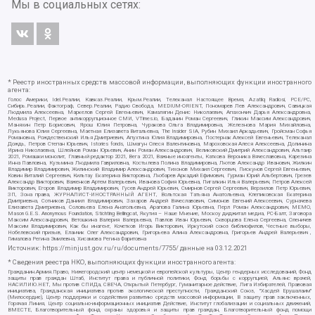
Мы в социальных сетях:
* Реестр иностранных средств массовой информации, выполняющих функции иностранного
агента:
Голос Америки, Idel.Реалии, Кавказ.Реалии, Крым.Реалии, Телеканал Настоящее Время, Azatliq Radiosi, PCE/PC,
Сибирь.Реалии, Фактограф, Север.Реалии, Радио Свобода, MEDIUM-ORIENT, Пономарев Лев Александрович, Савицкая
Людмила Алексеевна, Маркелов Сергей Евгеньевич, Камалягин Денис Николаевич, Апахончич Дарья Александровна,
Medusa Project, Первое антикоррупционное СМИ, VTimes.io, Баданин Роман Сергеевич, Гликин Максим Александрович,
Маняхин Петр Борисович, Ярош Юлия Петровна, Чуракова Ольга Владимировна, Железнова Мария Михайловна,
Лукьянова Юлия Сергеевна, Маетная Елизавета Витальевна, The Insider SIA, Рубин Михаил Аркадьевич, Гройсман Софья
Романовна, Рождественский Илья Дмитриевич, Апухтина Юлия Владимировна, Постернак Алексей Евгеньевич, Телеканал
Дождь, Петров Степан Юрьевич, Istories fonds, Шмагун Олеся Валентиновна, Мароховская Алеся Алексеевна, Долинина
Ирина Николаевна, Шлейнов Роман Юрьевич, Анин Роман Александрович, Великовский Дмитрий Александрович, Альтаир
2021, Ромашки монолит, Главный редактор 2021, Вега 2021, Важные иноагенты, Каткова Вероника Вячеславовна, Карезина
Инна Павловна, Кузьмина Людмила Гавриловна, Костылева Полина Владимировна, Лютов Александр Иванович, Жилкин
Владимир Владимирович, Жилинский Владимир Александрович, Тихонов Михаил Сергеевич, Пискунов Сергей Евгеньевич,
Ковин Виталий Сергеевич, Кильтау Екатерина Викторовна, Любарев Аркадий Ефимович, Гурман Юрий Альбертович, Грезев
Александр Викторович, Важенков Артем Валерьевич, Иванова София Юрьевна, Пигалкин Илья Валерьевич, Петров Алексей
Викторович, Егоров Владимир Владимирович, Гусев Андрей Юрьевич, Смирнов Сергей Сергеевич, Верзилов Петр Юрьевич,
ЗП, Зона права, ЖУРНАЛИСТ-ИНОСТРАННЫЙ АГЕНТ, Вольтская Татьяна Анатольевна, Клепиковская Екатерина
Дмитриевна, Сотников Даниил Владимирович, Захаров Андрей Вячеславович, Симонов Евгений Алексеевич, Сурначева
Елизавета Дмитриевна, Соловьева Елена Анатольевна, Арапова Галина Юрьевна, Перл Роман Александрович, МЕМО,
Mason G.E.S. Anonymous Foundation, Stichting Bellingcat, Якутия – Наше Мнение, Москоу диджитал медиа, РС-Балт, Заговора
Максим Александрович, Ветошкина Валерия Валерьевна, Павлов Иван Юрьевич, Скворцова Елена Сергеевна, Оленичев
Максим Владимирович, Как бы инагент, Кочетков Игорь Викторович, Иркутский союз библиофилов, Честные выборы,
Нобелевский призыв, Еланчик Олег Александрович, Григорьева Алина Александровна, Григорьев Андрей Валерьевич ,
Гималова Регина Эмилевна, Хисамова Регина Фаритовна
Источник:
https://minjust.gov.ru/ru/documents/7755/
данные на
03.12.2021
* Сведения реестра НКО, выполняющих функции иностранного агента:
Гражданин.Армия.Право, Нижегородский центр немецкой и европейской культуры, Центр гендерных исследований, Фонд
защиты прав граждан Штаб, Институт права и публичной политики, Фонд борьбы с коррупцией, Альянс врачей,
НАСИЛИЮ.НЕТ, Мы против СПИДа, СВЕЧА, Открытый Петербург, Гуманитарное действие, Лига Избирателей, Правовая
инициатива, Гражданская инициатива против экологической преступности, Гражданский Союз, "Хасдей Ерушалаим"
(Милосердие), Центр поддержки и содействия развитию средств массовой информации, В защиту прав заключенных,
Горячая Линия, Центр социально-информационных инициатив Действие, Институт глобализации и социальных движений,
ВМЕСТЕ, Благотворительный фонд охраны здоровья и защиты прав граждан, Благотворительный фонд помощи