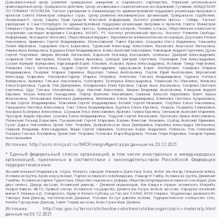
Дальневосточный центр развития гражданских инициатив и социального партнерства, Пермский региональный
правозащитный центр, Гражданское действие, Центр независимых социологических исследований, Сутяжник, АКАДЕМИЯ
ПО ПРАВАМ ЧЕЛОВЕКА, Частное учреждение в Калининграде по административной поддержке реализации программ и
проектов Совета Министров северных стран, Центр развития некоммерческих организаций, Гражданское содействие,
Интернешнл-Р, Центр Защиты Прав Средств Массовой Информации, Институт развития прессы - Сибирь, Частное
учреждение в Санкт-Петербурге по административной поддержке реализации программ и проектов Совета Министров
Северных Стран, Фонд поддержки свободы прессы, Гражданский контроль, Человек и Закон, Общественная комиссия по
сохранению наследия академика Сахарова, МЕМО. РУ, Институт региональной прессы, Институт Развития Свободы
Информации, Экозащита!-Женсовет, Общественный вердикт, Евразийская антимонопольная ассоциация, Дзугкоева Регина
Николаевна, Кривенко Сергей Владимирович, Милославский Павел Юрьевич, Шнырова Ольга Вадимовна, Чанышева
Лилия Айратовна, Сидорович Ольга Борисовна, Туровский Александр Алексеевич, Васильева Анастасия Евгеньевна,
Ривина Анна Валерьевна, Бурдина Юлия Владимировна, Бойко Анатолий Николаевич, Пивоваров Андрей Сергеевич, Дугин
Сергей Георгиевич, Аверин Виталий Евгеньевич, Барахоев Магомед Бекханович, Шевченко Дмитрий Александрович,
Шарипков Олег Викторович, Мошель Ирина Ароновна, Шведов Григорий Сергеевич, Пономарев Лев Александрович,
Созаев Валерий Валерьевич, Каргалицкий Борис Юльевич, Исакова Ирина Александровна, Исламов Тимур Рифгатович,
Романова Ольга Евгеньевна, Щаров Сергей Алексадрович, Цирульников Борис Альбертович, Халидова Марина
Владимировна, Людевиг Марина Зариевна, Федотова Галина Анатольевна, Паутов Юрий Анатольевич, Верховский
Александр Маркович, Пислакова-Паркер Марина Петровна, Кочеткова Татьяна Владимировна, Чуркина Наталья
Валерьевна, Акимова Татьяна Николаевна, Золотарева Екатерина Александровна, Рачинский Ян Збигневич, Жемкова
Елена Борисовна, Гудков Лев Дмитриевич, Илларионова Юлия Юрьевна, Саранг Анна Васильевна, Захарова Светлана
Сергеевна, Щур Татьяна Михайловна, Щур Николай Алексеевич, Аверин Владимир Анатольевич, Блинушов Андрей
Юрьевич, Мосин Алексей Геннадьевич, Гефтер Валентин Михайлович, Симонов Алексей Кириллович, Флиге Ирина
Анатольевна, Мельникова Валентина Дмитриевна, Вититинова Елена Владимировна, Баженова Светлана Куприяновна,
Исаев Сергей Владимирович, Максимов Сергей Владимирович, Беляев Сергей Иванович, Голубева Елена Николаевна,
Ганнушкина Светлана Алексеевна, Закс Елена Владимировна, Буртина Елена Юрьевна, Гендель Людмила Залмановна,
Кокорина Екатерина Алексеевна, Шуманов Илья Вячеславович, Арапова Галина Юрьевна, Свечников Анатолий Мариевич,
Прохоров Вадим Юрьевич, Шахова Елена Владимировна, Подузов Сергей Васильевич, Протасова Ирина Вячеславовна,
Литинский Леонид Борисович, Лукашевский Сергей Маркович, Бахмин Вячеслав Иванович, Шабад Анатолий Ефимович,
Сухих Дарья Николаевна, Орлов Олег Петрович, Добровольская Анна Дмитриевна, Королева Александра Евгеньевна,
Смирнов Владимир Александрович, Вицин Сергей Ефимович, Золотухин Борис Андреевич, Левинсон Лев Семенович,
Локшина Татьяна Иосифовна, Орлов Олег Петрович, Полякова Мара Федоровна, Резник Генри Маркович, Захаров Герман
Константинович
Источник:
http://unro.minjust.ru/NKOForeignAgent.aspx
данные на
23.12.2021
* Единый федеральный список организаций, в том числе иностранных и международных
организаций, признанных в соответствии с законодательством Российской Федерации
террористическими:
Высший военный Маджлисуль Шура, Конгресс народов Ичкерии и Дагестана, База, Асбат аль-Ансар, Священная война,
Исламская группа, Братья-мусульмане, Партия исламского освобождения, Лашкар-И-Тайба, Исламская группа, Движение
Талибан, Исламская партия Туркестана, Общество социальных реформ, Общество возрождения исламского наследия, Дом
двух святых, Джунд аш-Шам, Исламский джихад – Джамаат моджахедов, Аль-Каида в странах исламского Магриба,
Имарат Кавказ, АБТО, Правый сектор, Исламское государство, Джабха аль-Нусра ли-Ахль аш-Шам, Народное ополчение
имени К. Минина и Д. Пожарского, Аджр от Аллаха Субхану уа Тагьаля SHAM, АУМ Синрике, Муджахеды джамаата Ат-
Тавхида Валь-Джихад, Чистопольский Джамаат, Рохнамо ба суи давлати исломи, Террористическое сообщество Сеть,
Катиба Таухид валь-Джихад, Хайят Тахрир аш-Шам, Ахлю Сунна Валь Джамаа
Источник:
http://nac.gov.ru/terroristicheskie-i-ekstremistskie-organizacii-i-materialy.html
данные на
06.12.2021