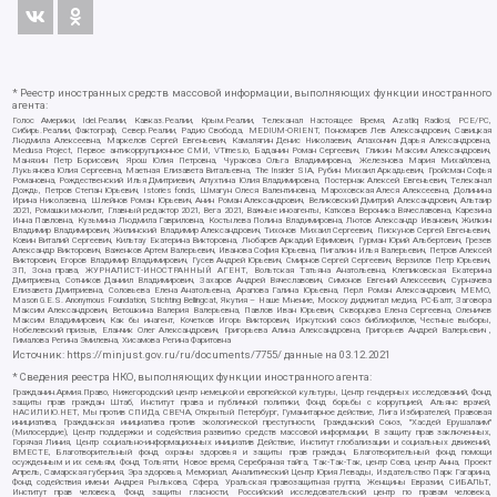
* Реестр иностранных средств массовой информации, выполняющих функции иностранного
агента:
Голос Америки, Idel.Реалии, Кавказ.Реалии, Крым.Реалии, Телеканал Настоящее Время, Azatliq Radiosi, PCE/PC,
Сибирь.Реалии, Фактограф, Север.Реалии, Радио Свобода, MEDIUM-ORIENT, Пономарев Лев Александрович, Савицкая
Людмила Алексеевна, Маркелов Сергей Евгеньевич, Камалягин Денис Николаевич, Апахончич Дарья Александровна,
Medusa Project, Первое антикоррупционное СМИ, VTimes.io, Баданин Роман Сергеевич, Гликин Максим Александрович,
Маняхин Петр Борисович, Ярош Юлия Петровна, Чуракова Ольга Владимировна, Железнова Мария Михайловна,
Лукьянова Юлия Сергеевна, Маетная Елизавета Витальевна, The Insider SIA, Рубин Михаил Аркадьевич, Гройсман Софья
Романовна, Рождественский Илья Дмитриевич, Апухтина Юлия Владимировна, Постернак Алексей Евгеньевич, Телеканал
Дождь, Петров Степан Юрьевич, Istories fonds, Шмагун Олеся Валентиновна, Мароховская Алеся Алексеевна, Долинина
Ирина Николаевна, Шлейнов Роман Юрьевич, Анин Роман Александрович, Великовский Дмитрий Александрович, Альтаир
2021, Ромашки монолит, Главный редактор 2021, Вега 2021, Важные иноагенты, Каткова Вероника Вячеславовна, Карезина
Инна Павловна, Кузьмина Людмила Гавриловна, Костылева Полина Владимировна, Лютов Александр Иванович, Жилкин
Владимир Владимирович, Жилинский Владимир Александрович, Тихонов Михаил Сергеевич, Пискунов Сергей Евгеньевич,
Ковин Виталий Сергеевич, Кильтау Екатерина Викторовна, Любарев Аркадий Ефимович, Гурман Юрий Альбертович, Грезев
Александр Викторович, Важенков Артем Валерьевич, Иванова София Юрьевна, Пигалкин Илья Валерьевич, Петров Алексей
Викторович, Егоров Владимир Владимирович, Гусев Андрей Юрьевич, Смирнов Сергей Сергеевич, Верзилов Петр Юрьевич,
ЗП, Зона права, ЖУРНАЛИСТ-ИНОСТРАННЫЙ АГЕНТ, Вольтская Татьяна Анатольевна, Клепиковская Екатерина
Дмитриевна, Сотников Даниил Владимирович, Захаров Андрей Вячеславович, Симонов Евгений Алексеевич, Сурначева
Елизавета Дмитриевна, Соловьева Елена Анатольевна, Арапова Галина Юрьевна, Перл Роман Александрович, МЕМО,
Mason G.E.S. Anonymous Foundation, Stichting Bellingcat, Якутия – Наше Мнение, Москоу диджитал медиа, РС-Балт, Заговора
Максим Александрович, Ветошкина Валерия Валерьевна, Павлов Иван Юрьевич, Скворцова Елена Сергеевна, Оленичев
Максим Владимирович, Как бы инагент, Кочетков Игорь Викторович, Иркутский союз библиофилов, Честные выборы,
Нобелевский призыв, Еланчик Олег Александрович, Григорьева Алина Александровна, Григорьев Андрей Валерьевич ,
Гималова Регина Эмилевна, Хисамова Регина Фаритовна
Источник:
https://minjust.gov.ru/ru/documents/7755/
данные на
03.12.2021
* Сведения реестра НКО, выполняющих функции иностранного агента:
Гражданин.Армия.Право, Нижегородский центр немецкой и европейской культуры, Центр гендерных исследований, Фонд
защиты прав граждан Штаб, Институт права и публичной политики, Фонд борьбы с коррупцией, Альянс врачей,
НАСИЛИЮ.НЕТ, Мы против СПИДа, СВЕЧА, Открытый Петербург, Гуманитарное действие, Лига Избирателей, Правовая
инициатива, Гражданская инициатива против экологической преступности, Гражданский Союз, "Хасдей Ерушалаим"
(Милосердие), Центр поддержки и содействия развитию средств массовой информации, В защиту прав заключенных,
Горячая Линия, Центр социально-информационных инициатив Действие, Институт глобализации и социальных движений,
ВМЕСТЕ, Благотворительный фонд охраны здоровья и защиты прав граждан, Благотворительный фонд помощи
осужденным и их семьям, Фонд Тольятти, Новое время, Серебряная тайга, Так-Так-Так, центр Сова, центр Анна, Проект
Апрель, Самарская губерния, Эра здоровья, Мемориал, Аналитический Центр Юрия Левады, Издательство Парк Гагарина,
Фонд содействия имени Андрея Рылькова, Сфера, Уральская правозащитная группа, Женщины Евразии, СИБАЛЬТ,
Институт прав человека, Фонд защиты гласности, Российский исследовательский центр по правам человека,