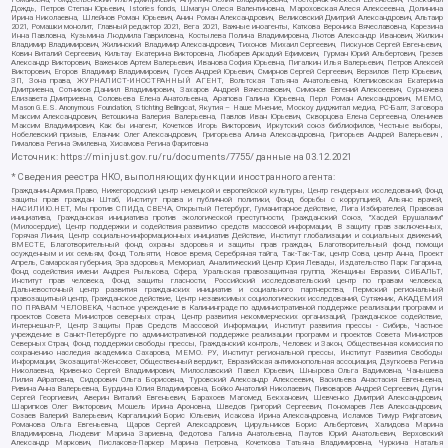
Дождь, Петров Степан Юрьевич, Istories fonds, Шмагун Олеся Валентиновна, Мароховская Алеся Алексеевна, Долинина
Ирина Николаевна, Шлейнов Роман Юрьевич, Анин Роман Александрович, Великовский Дмитрий Александрович, Альтаир
2021, Ромашки монолит, Главный редактор 2021, Вега 2021, Важные иноагенты, Каткова Вероника Вячеславовна, Карезина
Инна Павловна, Кузьмина Людмила Гавриловна, Костылева Полина Владимировна, Лютов Александр Иванович, Жилкин
Владимир Владимирович, Жилинский Владимир Александрович, Тихонов Михаил Сергеевич, Пискунов Сергей Евгеньевич,
Ковин Виталий Сергеевич, Кильтау Екатерина Викторовна, Любарев Аркадий Ефимович, Гурман Юрий Альбертович, Грезев
Александр Викторович, Важенков Артем Валерьевич, Иванова София Юрьевна, Пигалкин Илья Валерьевич, Петров Алексей
Викторович, Егоров Владимир Владимирович, Гусев Андрей Юрьевич, Смирнов Сергей Сергеевич, Верзилов Петр Юрьевич,
ЗП, Зона права, ЖУРНАЛИСТ-ИНОСТРАННЫЙ АГЕНТ, Вольтская Татьяна Анатольевна, Клепиковская Екатерина
Дмитриевна, Сотников Даниил Владимирович, Захаров Андрей Вячеславович, Симонов Евгений Алексеевич, Сурначева
Елизавета Дмитриевна, Соловьева Елена Анатольевна, Арапова Галина Юрьевна, Перл Роман Александрович, МЕМО,
Mason G.E.S. Anonymous Foundation, Stichting Bellingcat, Якутия – Наше Мнение, Москоу диджитал медиа, РС-Балт, Заговора
Максим Александрович, Ветошкина Валерия Валерьевна, Павлов Иван Юрьевич, Скворцова Елена Сергеевна, Оленичев
Максим Владимирович, Как бы инагент, Кочетков Игорь Викторович, Иркутский союз библиофилов, Честные выборы,
Нобелевский призыв, Еланчик Олег Александрович, Григорьева Алина Александровна, Григорьев Андрей Валерьевич ,
Гималова Регина Эмилевна, Хисамова Регина Фаритовна
Источник:
https://minjust.gov.ru/ru/documents/7755/
данные на
03.12.2021
* Сведения реестра НКО, выполняющих функции иностранного агента:
Гражданин.Армия.Право, Нижегородский центр немецкой и европейской культуры, Центр гендерных исследований, Фонд
защиты прав граждан Штаб, Институт права и публичной политики, Фонд борьбы с коррупцией, Альянс врачей,
НАСИЛИЮ.НЕТ, Мы против СПИДа, СВЕЧА, Открытый Петербург, Гуманитарное действие, Лига Избирателей, Правовая
инициатива, Гражданская инициатива против экологической преступности, Гражданский Союз, "Хасдей Ерушалаим"
(Милосердие), Центр поддержки и содействия развитию средств массовой информации, В защиту прав заключенных,
Горячая Линия, Центр социально-информационных инициатив Действие, Институт глобализации и социальных движений,
ВМЕСТЕ, Благотворительный фонд охраны здоровья и защиты прав граждан, Благотворительный фонд помощи
осужденным и их семьям, Фонд Тольятти, Новое время, Серебряная тайга, Так-Так-Так, центр Сова, центр Анна, Проект
Апрель, Самарская губерния, Эра здоровья, Мемориал, Аналитический Центр Юрия Левады, Издательство Парк Гагарина,
Фонд содействия имени Андрея Рылькова, Сфера, Уральская правозащитная группа, Женщины Евразии, СИБАЛЬТ,
Институт прав человека, Фонд защиты гласности, Российский исследовательский центр по правам человека,
Дальневосточный центр развития гражданских инициатив и социального партнерства, Пермский региональный
правозащитный центр, Гражданское действие, Центр независимых социологических исследований, Сутяжник, АКАДЕМИЯ
ПО ПРАВАМ ЧЕЛОВЕКА, Частное учреждение в Калининграде по административной поддержке реализации программ и
проектов Совета Министров северных стран, Центр развития некоммерческих организаций, Гражданское содействие,
Интернешнл-Р, Центр Защиты Прав Средств Массовой Информации, Институт развития прессы - Сибирь, Частное
учреждение в Санкт-Петербурге по административной поддержке реализации программ и проектов Совета Министров
Северных Стран, Фонд поддержки свободы прессы, Гражданский контроль, Человек и Закон, Общественная комиссия по
сохранению наследия академика Сахарова, МЕМО. РУ, Институт региональной прессы, Институт Развития Свободы
Информации, Экозащита!-Женсовет, Общественный вердикт, Евразийская антимонопольная ассоциация, Дзугкоева Регина
Николаевна, Кривенко Сергей Владимирович, Милославский Павел Юрьевич, Шнырова Ольга Вадимовна, Чанышева
Лилия Айратовна, Сидорович Ольга Борисовна, Туровский Александр Алексеевич, Васильева Анастасия Евгеньевна,
Ривина Анна Валерьевна, Бурдина Юлия Владимировна, Бойко Анатолий Николаевич, Пивоваров Андрей Сергеевич, Дугин
Сергей Георгиевич, Аверин Виталий Евгеньевич, Барахоев Магомед Бекханович, Шевченко Дмитрий Александрович,
Шарипков Олег Викторович, Мошель Ирина Ароновна, Шведов Григорий Сергеевич, Пономарев Лев Александрович,
Созаев Валерий Валерьевич, Каргалицкий Борис Юльевич, Исакова Ирина Александровна, Исламов Тимур Рифгатович,
Романова Ольга Евгеньевна, Щаров Сергей Алексадрович, Цирульников Борис Альбертович, Халидова Марина
Владимировна, Людевиг Марина Зариевна, Федотова Галина Анатольевна, Паутов Юрий Анатольевич, Верховский
Александр Маркович, Пислакова-Паркер Марина Петровна, Кочеткова Татьяна Владимировна, Чуркина Наталья