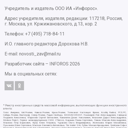
Учредитель и издатель ООО ИА «Инфорос».
Адрес учредителя, издателя, редакции: 117218, Россия,
г. Москва, ул. Кржижановского, д.13, кор. 2
Телефон: +7 (495) 718-84-11
И.О. главного редактора Дорохова Н.В.
E-mail: novosti_zav@mail.ru
Разработчик сайта –
INFOROS
2026
Мы в социальных сетях:
* Реестр иностранных средств массовой информации, выполняющих функции иностранного
агента:
Голос Америки, Idel.Реалии, Кавказ.Реалии, Крым.Реалии, Телеканал Настоящее Время, Azatliq Radiosi, PCE/PC,
Сибирь.Реалии, Фактограф, Север.Реалии, Радио Свобода, MEDIUM-ORIENT, Пономарев Лев Александрович, Савицкая
Людмила Алексеевна, Маркелов Сергей Евгеньевич, Камалягин Денис Николаевич, Апахончич Дарья Александровна,
Medusa Project, Первое антикоррупционное СМИ, VTimes.io, Баданин Роман Сергеевич, Гликин Максим Александрович,
Маняхин Петр Борисович, Ярош Юлия Петровна, Чуракова Ольга Владимировна, Железнова Мария Михайловна,
Лукьянова Юлия Сергеевна, Маетная Елизавета Витальевна, The Insider SIA, Рубин Михаил Аркадьевич, Гройсман Софья
Романовна, Рождественский Илья Дмитриевич, Апухтина Юлия Владимировна, Постернак Алексей Евгеньевич, Телеканал