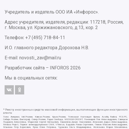
Учредитель и издатель ООО ИА «Инфорос».
Адрес учредителя, издателя, редакции: 117218, Россия,
г. Москва, ул. Кржижановского, д.13, кор. 2
Телефон: +7 (495) 718-84-11
И.О. главного редактора Дорохова Н.В.
E-mail: novosti_zav@mail.ru
Разработчик сайта –
INFOROS
2026
Мы в социальных сетях:
* Реестр иностранных средств массовой информации, выполняющих функции иностранного
агента:
Голос Америки, Idel.Реалии, Кавказ.Реалии, Крым.Реалии, Телеканал Настоящее Время, Azatliq Radiosi, PCE/PC,
Сибирь.Реалии, Фактограф, Север.Реалии, Радио Свобода, MEDIUM-ORIENT, Пономарев Лев Александрович, Савицкая
Людмила Алексеевна, Маркелов Сергей Евгеньевич, Камалягин Денис Николаевич, Апахончич Дарья Александровна,
Medusa Project, Первое антикоррупционное СМИ, VTimes.io, Баданин Роман Сергеевич, Гликин Максим Александрович,
Маняхин Петр Борисович, Ярош Юлия Петровна, Чуракова Ольга Владимировна, Железнова Мария Михайловна,