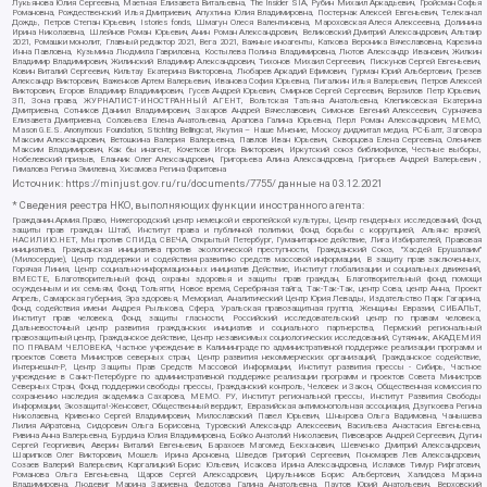
Лукьянова Юлия Сергеевна, Маетная Елизавета Витальевна, The Insider SIA, Рубин Михаил Аркадьевич, Гройсман Софья
Романовна, Рождественский Илья Дмитриевич, Апухтина Юлия Владимировна, Постернак Алексей Евгеньевич, Телеканал
Дождь, Петров Степан Юрьевич, Istories fonds, Шмагун Олеся Валентиновна, Мароховская Алеся Алексеевна, Долинина
Ирина Николаевна, Шлейнов Роман Юрьевич, Анин Роман Александрович, Великовский Дмитрий Александрович, Альтаир
2021, Ромашки монолит, Главный редактор 2021, Вега 2021, Важные иноагенты, Каткова Вероника Вячеславовна, Карезина
Инна Павловна, Кузьмина Людмила Гавриловна, Костылева Полина Владимировна, Лютов Александр Иванович, Жилкин
Владимир Владимирович, Жилинский Владимир Александрович, Тихонов Михаил Сергеевич, Пискунов Сергей Евгеньевич,
Ковин Виталий Сергеевич, Кильтау Екатерина Викторовна, Любарев Аркадий Ефимович, Гурман Юрий Альбертович, Грезев
Александр Викторович, Важенков Артем Валерьевич, Иванова София Юрьевна, Пигалкин Илья Валерьевич, Петров Алексей
Викторович, Егоров Владимир Владимирович, Гусев Андрей Юрьевич, Смирнов Сергей Сергеевич, Верзилов Петр Юрьевич,
ЗП, Зона права, ЖУРНАЛИСТ-ИНОСТРАННЫЙ АГЕНТ, Вольтская Татьяна Анатольевна, Клепиковская Екатерина
Дмитриевна, Сотников Даниил Владимирович, Захаров Андрей Вячеславович, Симонов Евгений Алексеевич, Сурначева
Елизавета Дмитриевна, Соловьева Елена Анатольевна, Арапова Галина Юрьевна, Перл Роман Александрович, МЕМО,
Mason G.E.S. Anonymous Foundation, Stichting Bellingcat, Якутия – Наше Мнение, Москоу диджитал медиа, РС-Балт, Заговора
Максим Александрович, Ветошкина Валерия Валерьевна, Павлов Иван Юрьевич, Скворцова Елена Сергеевна, Оленичев
Максим Владимирович, Как бы инагент, Кочетков Игорь Викторович, Иркутский союз библиофилов, Честные выборы,
Нобелевский призыв, Еланчик Олег Александрович, Григорьева Алина Александровна, Григорьев Андрей Валерьевич ,
Гималова Регина Эмилевна, Хисамова Регина Фаритовна
Источник:
https://minjust.gov.ru/ru/documents/7755/
данные на
03.12.2021
* Сведения реестра НКО, выполняющих функции иностранного агента:
Гражданин.Армия.Право, Нижегородский центр немецкой и европейской культуры, Центр гендерных исследований, Фонд
защиты прав граждан Штаб, Институт права и публичной политики, Фонд борьбы с коррупцией, Альянс врачей,
НАСИЛИЮ.НЕТ, Мы против СПИДа, СВЕЧА, Открытый Петербург, Гуманитарное действие, Лига Избирателей, Правовая
инициатива, Гражданская инициатива против экологической преступности, Гражданский Союз, "Хасдей Ерушалаим"
(Милосердие), Центр поддержки и содействия развитию средств массовой информации, В защиту прав заключенных,
Горячая Линия, Центр социально-информационных инициатив Действие, Институт глобализации и социальных движений,
ВМЕСТЕ, Благотворительный фонд охраны здоровья и защиты прав граждан, Благотворительный фонд помощи
осужденным и их семьям, Фонд Тольятти, Новое время, Серебряная тайга, Так-Так-Так, центр Сова, центр Анна, Проект
Апрель, Самарская губерния, Эра здоровья, Мемориал, Аналитический Центр Юрия Левады, Издательство Парк Гагарина,
Фонд содействия имени Андрея Рылькова, Сфера, Уральская правозащитная группа, Женщины Евразии, СИБАЛЬТ,
Институт прав человека, Фонд защиты гласности, Российский исследовательский центр по правам человека,
Дальневосточный центр развития гражданских инициатив и социального партнерства, Пермский региональный
правозащитный центр, Гражданское действие, Центр независимых социологических исследований, Сутяжник, АКАДЕМИЯ
ПО ПРАВАМ ЧЕЛОВЕКА, Частное учреждение в Калининграде по административной поддержке реализации программ и
проектов Совета Министров северных стран, Центр развития некоммерческих организаций, Гражданское содействие,
Интернешнл-Р, Центр Защиты Прав Средств Массовой Информации, Институт развития прессы - Сибирь, Частное
учреждение в Санкт-Петербурге по административной поддержке реализации программ и проектов Совета Министров
Северных Стран, Фонд поддержки свободы прессы, Гражданский контроль, Человек и Закон, Общественная комиссия по
сохранению наследия академика Сахарова, МЕМО. РУ, Институт региональной прессы, Институт Развития Свободы
Информации, Экозащита!-Женсовет, Общественный вердикт, Евразийская антимонопольная ассоциация, Дзугкоева Регина
Николаевна, Кривенко Сергей Владимирович, Милославский Павел Юрьевич, Шнырова Ольга Вадимовна, Чанышева
Лилия Айратовна, Сидорович Ольга Борисовна, Туровский Александр Алексеевич, Васильева Анастасия Евгеньевна,
Ривина Анна Валерьевна, Бурдина Юлия Владимировна, Бойко Анатолий Николаевич, Пивоваров Андрей Сергеевич, Дугин
Сергей Георгиевич, Аверин Виталий Евгеньевич, Барахоев Магомед Бекханович, Шевченко Дмитрий Александрович,
Шарипков Олег Викторович, Мошель Ирина Ароновна, Шведов Григорий Сергеевич, Пономарев Лев Александрович,
Созаев Валерий Валерьевич, Каргалицкий Борис Юльевич, Исакова Ирина Александровна, Исламов Тимур Рифгатович,
Романова Ольга Евгеньевна, Щаров Сергей Алексадрович, Цирульников Борис Альбертович, Халидова Марина
Владимировна, Людевиг Марина Зариевна, Федотова Галина Анатольевна, Паутов Юрий Анатольевич, Верховский