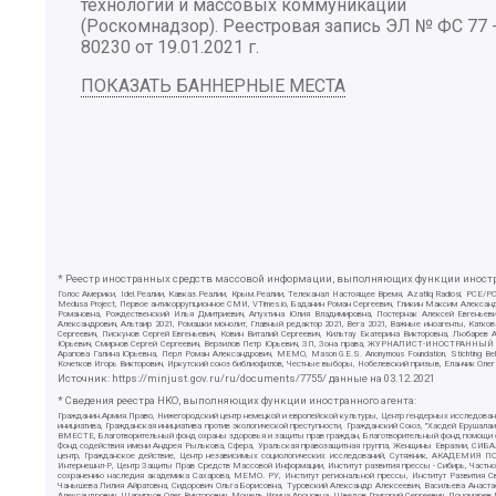
технологий и массовых коммуникаций
(Роскомнадзор). Реестровая запись ЭЛ № ФС 77 
80230 от 19.01.2021 г.
ПОКАЗАТЬ БАННЕРНЫЕ МЕСТА
* Реестр иностранных средств массовой информации, выполняющих функции иностра
Голос Америки, Idel.Реалии, Кавказ.Реалии, Крым.Реалии, Телеканал Настоящее Время, Azatliq Radiosi, PC
Medusa Project, Первое антикоррупционное СМИ, VTimes.io, Баданин Роман Сергеевич, Гликин Максим Алекса
Романовна, Рождественский Илья Дмитриевич, Апухтина Юлия Владимировна, Постернак Алексей Евгеньеви
Александрович, Альтаир 2021, Ромашки монолит, Главный редактор 2021, Вега 2021, Важные иноагенты, Ка
Сергеевич, Пискунов Сергей Евгеньевич, Ковин Виталий Сергеевич, Кильтау Екатерина Викторовна, Любарев
Юрьевич, Смирнов Сергей Сергеевич, Верзилов Петр Юрьевич, ЗП, Зона права, ЖУРНАЛИСТ-ИНОСТРАННЫЙ АГЕН
Арапова Галина Юрьевна, Перл Роман Александрович, МЕМО, Mason G.E.S. Anonymous Foundation, Stichting B
Кочетков Игорь Викторович, Иркутский союз библиофилов, Честные выборы, Нобелевский призыв, Еланчик Олег
Источник:
https://minjust.gov.ru/ru/documents/7755/
данные на
03.12.2021
* Сведения реестра НКО, выполняющих функции иностранного агента:
Гражданин.Армия.Право, Нижегородский центр немецкой и европейской культуры, Центр гендерных исследован
инициатива, Гражданская инициатива против экологической преступности, Гражданский Союз, "Хасдей Ерушала
ВМЕСТЕ, Благотворительный фонд охраны здоровья и защиты прав граждан, Благотворительный фонд помощи осу
Фонд содействия имени Андрея Рылькова, Сфера, Уральская правозащитная группа, Женщины Евразии, СИБАЛЬТ
центр, Гражданское действие, Центр независимых социологических исследований, Сутяжник, АКАДЕМИЯ ПО
Интернешнл-Р, Центр Защиты Прав Средств Массовой Информации, Институт развития прессы - Сибирь, Частно
сохранению наследия академика Сахарова, МЕМО. РУ, Институт региональной прессы, Институт Развития С
Чанышева Лилия Айратовна, Сидорович Ольга Борисовна, Туровский Александр Алексеевич, Васильева Анаста
Александрович, Шарипков Олег Викторович, Мошель Ирина Ароновна, Шведов Григорий Сергеевич, Пономарев Л