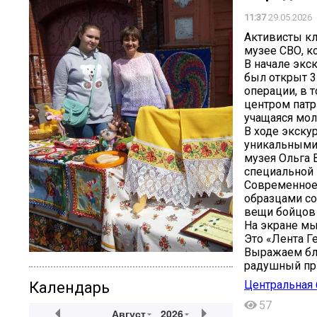
11:37
29.05.2026
Активисты кл
музее СВО, к
В начале экс
был открыт 3
операции, в 
центром патр
учащаяся мо
В ходе экску
уникальными
музея Ольга 
специальной 
Современное
образцами со
вещи бойцов 
На экране мы
Это «Лента Г
Выражаем бл
радушный пр
Центральная 
Календарь
57
Август
2026