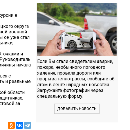
курсии в
ецкого округа
ьной военной
ы он уже стал
ьники,
R-очками и
 Руководитель
Если Вы стали свидетелем аварии,
ричины начала
пожара, необычного погодного
явления, провала дороги или
ься с
прорыва теплотрассы, сообщите об
ть и реальные
этом в ленте народных новостей.
Загружайте фотографии через
ой области.
специальную форму.
ащитниках.
стовой за
ДОБАВИТЬ НОВОСТЬ