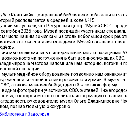
уба «Книгочей» Центральной библиотеки побывали на экс
оторый располагается в средней школе №15.
курсии мы узнали, что Ресурсный центр "Музей СВО" Город
 сентября 2025 года. Музей посвящён участникам специал
том числе нашим землякам. За столь небольшой срок работ
иотического воспитания молодежи. Музей посещают школ
лодёжь.
рсии мы ознакомились с интерактивными экспозициями, V
 возможностями погружения в быт военнослужащих СВО.
Владимировна Частова напомнила нам историю, истоки и п
военной операции.
 мультимедийное оборудование позволило нам ознакомит
временной военной техники российской армии. В музее ес
СВО, а также манекен бойца, одетый в летнюю форму.
 видим фотографии участников СВО, жителей Нижегородск
ероев», с которой можно прочитать информацию о наших з
агодарность руководителю музея Ольге Владимировне Ча
ием, познавательную экскурсию!
библиотека г.Заволжье