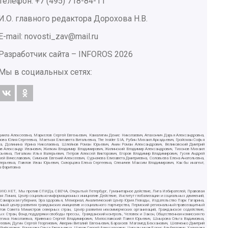
Телефон: +7 (495) 718-84-11
И.О. главного редактора Дорохова Н.В.
E-mail: novosti_zav@mail.ru
Разработчик сайта –
INFOROS
2026
Мы в социальных сетях:
дмила Алексеевна, Маркелов Сергей Евгеньевич, Камалягин Денис Николаевич, Апахончич Дарья Александровна,
ва Юлия Сергеевна, Маетная Елизавета Витальевна, The Insider SIA, Рубин Михаил Аркадьевич, Гройсман Софья
вна, Долинина Ирина Николаевна, Шлейнов Роман Юрьевич, Анин Роман Александрович, Великовский Дмитрий
ютов Александр Иванович, Жилкин Владимир Владимирович, Жилинский Владимир Александрович, Тихонов Михаил
рьевна, Пигалкин Илья Валерьевич, Петров Алексей Викторович, Егоров Владимир Владимирович, Гусев Андрей
Вячеславович, Симонов Евгений Алексеевич, Сурначева Елизавета Дмитриевна, Соловьева Елена Анатольевна,
алерьевна, Павлов Иван Юрьевич, Скворцова Елена Сергеевна, Оленичев Максим Владимирович, Как бы инагент,
а Фаритовна
СИЛИЮ.НЕТ, Мы против СПИДа, СВЕЧА, Открытый Петербург, Гуманитарное действие, Лига Избирателей, Правовая
ая Линия, Центр социально-информационных инициатив Действие, Институт глобализации и социальных движений,
, Самарская губерния, Эра здоровья, Мемориал, Аналитический Центр Юрия Левады, Издательство Парк Гагарина,
чный центр развития гражданских инициатив и социального партнерства, Пермский региональный правозащитный
в Совета Министров северных стран, Центр развития некоммерческих организаций, Гражданское содействие,
ых Стран, Фонд поддержки свободы прессы, Гражданский контроль, Человек и Закон, Общественная комиссия по
Регина Николаевна, Кривенко Сергей Владимирович, Милославский Павел Юрьевич, Шнырова Ольга Вадимовна,
еевич, Дугин Сергей Георгиевич, Аверин Виталий Евгеньевич, Барахоев Магомед Бекханович, Шевченко Дмитрий
ифгатович, Романова Ольга Евгеньевна, Щаров Сергей Алексадрович, Цирульников Борис Альбертович, Халидова