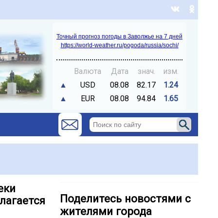
Точный прогноз погоды в Заволжье на 7 дней
https://world-weather.ru/pogoda/russia/sochi/
Валюта
Дата
знач.
изм.
▲
USD
08.08
82.17
1.24
▲
EUR
08.08
94.84
1.65
еки
Поделитесь новостями с
олагается
жителями города