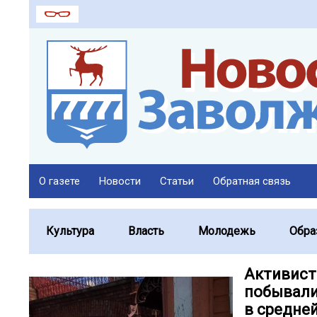
О газете
Новости
Статьи
Обратная связь
Культура
Власть
Молодежь
Обра
Активист
побывали
в средне