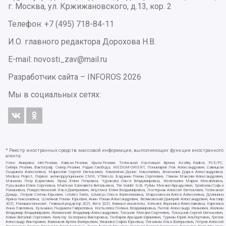
г. Москва, ул. Кржижановского, д.13, кор. 2
Телефон: +7 (495) 718-84-11
И.О. главного редактора Дорохова Н.В.
E-mail: novosti_zav@mail.ru
Разработчик сайта –
INFOROS
2026
Мы в социальных сетях:
* Реестр иностранных средств массовой информации, выполняющих функции иностранного
агента:
Голос Америки, Idel.Реалии, Кавказ.Реалии, Крым.Реалии, Телеканал Настоящее Время, Azatliq Radiosi, PCE/PC,
Сибирь.Реалии, Фактограф, Север.Реалии, Радио Свобода, MEDIUM-ORIENT, Пономарев Лев Александрович, Савицкая
Людмила Алексеевна, Маркелов Сергей Евгеньевич, Камалягин Денис Николаевич, Апахончич Дарья Александровна,
Medusa Project, Первое антикоррупционное СМИ, VTimes.io, Баданин Роман Сергеевич, Гликин Максим Александрович,
Маняхин Петр Борисович, Ярош Юлия Петровна, Чуракова Ольга Владимировна, Железнова Мария Михайловна,
Лукьянова Юлия Сергеевна, Маетная Елизавета Витальевна, The Insider SIA, Рубин Михаил Аркадьевич, Гройсман Софья
Романовна, Рождественский Илья Дмитриевич, Апухтина Юлия Владимировна, Постернак Алексей Евгеньевич, Телеканал
Дождь, Петров Степан Юрьевич, Istories fonds, Шмагун Олеся Валентиновна, Мароховская Алеся Алексеевна, Долинина
Ирина Николаевна, Шлейнов Роман Юрьевич, Анин Роман Александрович, Великовский Дмитрий Александрович, Альтаир
2021, Ромашки монолит, Главный редактор 2021, Вега 2021, Важные иноагенты, Каткова Вероника Вячеславовна, Карезина
Инна Павловна, Кузьмина Людмила Гавриловна, Костылева Полина Владимировна, Лютов Александр Иванович, Жилкин
Владимир Владимирович, Жилинский Владимир Александрович, Тихонов Михаил Сергеевич, Пискунов Сергей Евгеньевич,
Ковин Виталий Сергеевич, Кильтау Екатерина Викторовна, Любарев Аркадий Ефимович, Гурман Юрий Альбертович, Грезев
Александр Викторович, Важенков Артем Валерьевич, Иванова София Юрьевна, Пигалкин Илья Валерьевич, Петров Алексей