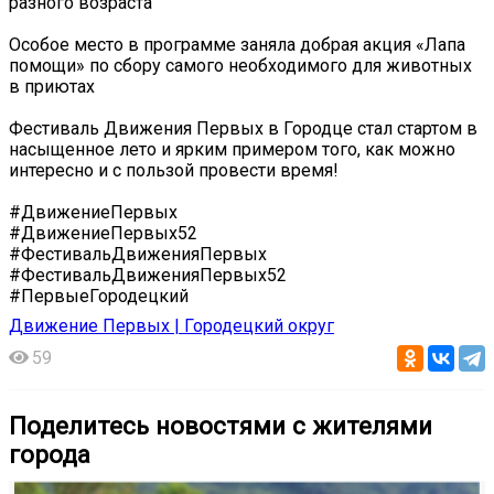
разного возраста
Особое место в программе заняла добрая акция «Лапа
помощи» по сбору самого необходимого для животных
в приютах
Фестиваль Движения Первых в Городце стал стартом в
насыщенное лето и ярким примером того, как можно
интересно и с пользой провести время!
#ДвижениеПервых
#ДвижениеПервых52
#ФестивальДвиженияПервых
#ФестивальДвиженияПервых52
#ПервыеГородецкий
Движение Первых | Городецкий округ
59
Поделитесь новостями с жителями
города