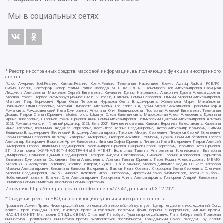
Мы в социальных сетях:
* Реестр иностранных средств массовой информации, выполняющих функции иностранного
агента:
Голос Америки, Idel.Реалии, Кавказ.Реалии, Крым.Реалии, Телеканал Настоящее Время, Azatliq Radiosi, PCE/PC,
Сибирь.Реалии, Фактограф, Север.Реалии, Радио Свобода, MEDIUM-ORIENT, Пономарев Лев Александрович, Савицкая
Людмила Алексеевна, Маркелов Сергей Евгеньевич, Камалягин Денис Николаевич, Апахончич Дарья Александровна,
Medusa Project, Первое антикоррупционное СМИ, VTimes.io, Баданин Роман Сергеевич, Гликин Максим Александрович,
Маняхин Петр Борисович, Ярош Юлия Петровна, Чуракова Ольга Владимировна, Железнова Мария Михайловна,
Лукьянова Юлия Сергеевна, Маетная Елизавета Витальевна, The Insider SIA, Рубин Михаил Аркадьевич, Гройсман Софья
Романовна, Рождественский Илья Дмитриевич, Апухтина Юлия Владимировна, Постернак Алексей Евгеньевич, Телеканал
Дождь, Петров Степан Юрьевич, Istories fonds, Шмагун Олеся Валентиновна, Мароховская Алеся Алексеевна, Долинина
Ирина Николаевна, Шлейнов Роман Юрьевич, Анин Роман Александрович, Великовский Дмитрий Александрович, Альтаир
2021, Ромашки монолит, Главный редактор 2021, Вега 2021, Важные иноагенты, Каткова Вероника Вячеславовна, Карезина
Инна Павловна, Кузьмина Людмила Гавриловна, Костылева Полина Владимировна, Лютов Александр Иванович, Жилкин
Владимир Владимирович, Жилинский Владимир Александрович, Тихонов Михаил Сергеевич, Пискунов Сергей Евгеньевич,
Ковин Виталий Сергеевич, Кильтау Екатерина Викторовна, Любарев Аркадий Ефимович, Гурман Юрий Альбертович, Грезев
Александр Викторович, Важенков Артем Валерьевич, Иванова София Юрьевна, Пигалкин Илья Валерьевич, Петров Алексей
Викторович, Егоров Владимир Владимирович, Гусев Андрей Юрьевич, Смирнов Сергей Сергеевич, Верзилов Петр Юрьевич,
ЗП, Зона права, ЖУРНАЛИСТ-ИНОСТРАННЫЙ АГЕНТ, Вольтская Татьяна Анатольевна, Клепиковская Екатерина
Дмитриевна, Сотников Даниил Владимирович, Захаров Андрей Вячеславович, Симонов Евгений Алексеевич, Сурначева
Елизавета Дмитриевна, Соловьева Елена Анатольевна, Арапова Галина Юрьевна, Перл Роман Александрович, МЕМО,
Mason G.E.S. Anonymous Foundation, Stichting Bellingcat, Якутия – Наше Мнение, Москоу диджитал медиа, РС-Балт, Заговора
Максим Александрович, Ветошкина Валерия Валерьевна, Павлов Иван Юрьевич, Скворцова Елена Сергеевна, Оленичев
Максим Владимирович, Как бы инагент, Кочетков Игорь Викторович, Иркутский союз библиофилов, Честные выборы,
Нобелевский призыв, Еланчик Олег Александрович, Григорьева Алина Александровна, Григорьев Андрей Валерьевич ,
Гималова Регина Эмилевна, Хисамова Регина Фаритовна
Источник:
https://minjust.gov.ru/ru/documents/7755/
данные на
03.12.2021
* Сведения реестра НКО, выполняющих функции иностранного агента:
Гражданин.Армия.Право, Нижегородский центр немецкой и европейской культуры, Центр гендерных исследований, Фонд
защиты прав граждан Штаб, Институт права и публичной политики, Фонд борьбы с коррупцией, Альянс врачей,
НАСИЛИЮ.НЕТ, Мы против СПИДа, СВЕЧА, Открытый Петербург, Гуманитарное действие, Лига Избирателей, Правовая
инициатива, Гражданская инициатива против экологической преступности, Гражданский Союз, "Хасдей Ерушалаим"