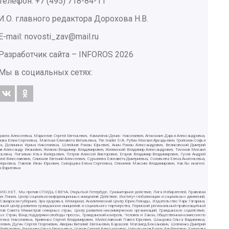
Телефон: +7 (495) 718-84-11
И.О. главного редактора Дорохова Н.В.
E-mail: novosti_zav@mail.ru
Разработчик сайта –
INFOROS
2026
Мы в социальных сетях:
дмила Алексеевна, Маркелов Сергей Евгеньевич, Камалягин Денис Николаевич, Апахончич Дарья Александровна,
ва Юлия Сергеевна, Маетная Елизавета Витальевна, The Insider SIA, Рубин Михаил Аркадьевич, Гройсман Софья
вна, Долинина Ирина Николаевна, Шлейнов Роман Юрьевич, Анин Роман Александрович, Великовский Дмитрий
ютов Александр Иванович, Жилкин Владимир Владимирович, Жилинский Владимир Александрович, Тихонов Михаил
рьевна, Пигалкин Илья Валерьевич, Петров Алексей Викторович, Егоров Владимир Владимирович, Гусев Андрей
Вячеславович, Симонов Евгений Алексеевич, Сурначева Елизавета Дмитриевна, Соловьева Елена Анатольевна,
алерьевна, Павлов Иван Юрьевич, Скворцова Елена Сергеевна, Оленичев Максим Владимирович, Как бы инагент,
а Фаритовна
СИЛИЮ.НЕТ, Мы против СПИДа, СВЕЧА, Открытый Петербург, Гуманитарное действие, Лига Избирателей, Правовая
ая Линия, Центр социально-информационных инициатив Действие, Институт глобализации и социальных движений,
, Самарская губерния, Эра здоровья, Мемориал, Аналитический Центр Юрия Левады, Издательство Парк Гагарина,
чный центр развития гражданских инициатив и социального партнерства, Пермский региональный правозащитный
в Совета Министров северных стран, Центр развития некоммерческих организаций, Гражданское содействие,
ых Стран, Фонд поддержки свободы прессы, Гражданский контроль, Человек и Закон, Общественная комиссия по
Регина Николаевна, Кривенко Сергей Владимирович, Милославский Павел Юрьевич, Шнырова Ольга Вадимовна,
еевич, Дугин Сергей Георгиевич, Аверин Виталий Евгеньевич, Барахоев Магомед Бекханович, Шевченко Дмитрий
ифгатович, Романова Ольга Евгеньевна, Щаров Сергей Алексадрович, Цирульников Борис Альбертович, Халидова