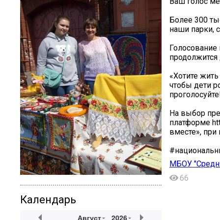
Ваш голос ме
Более 300 ты
наши парки, 
Голосование
продолжится 
«Хотите жить
чтобы дети р
проголосуйте
На выбор пре
платформе ht
вместе», при
#национальн
МБОУ "Средн
66
Календарь
Август
2026