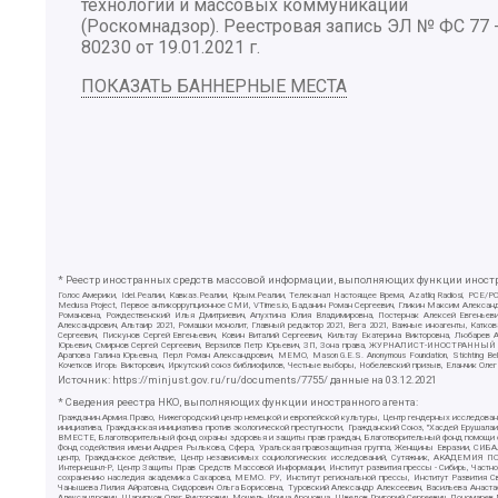
технологий и массовых коммуникаций
(Роскомнадзор). Реестровая запись ЭЛ № ФС 77 
80230 от 19.01.2021 г.
ПОКАЗАТЬ БАННЕРНЫЕ МЕСТА
* Реестр иностранных средств массовой информации, выполняющих функции иностра
Голос Америки, Idel.Реалии, Кавказ.Реалии, Крым.Реалии, Телеканал Настоящее Время, Azatliq Radiosi, PC
Medusa Project, Первое антикоррупционное СМИ, VTimes.io, Баданин Роман Сергеевич, Гликин Максим Алекса
Романовна, Рождественский Илья Дмитриевич, Апухтина Юлия Владимировна, Постернак Алексей Евгеньеви
Александрович, Альтаир 2021, Ромашки монолит, Главный редактор 2021, Вега 2021, Важные иноагенты, Ка
Сергеевич, Пискунов Сергей Евгеньевич, Ковин Виталий Сергеевич, Кильтау Екатерина Викторовна, Любарев
Юрьевич, Смирнов Сергей Сергеевич, Верзилов Петр Юрьевич, ЗП, Зона права, ЖУРНАЛИСТ-ИНОСТРАННЫЙ АГЕН
Арапова Галина Юрьевна, Перл Роман Александрович, МЕМО, Mason G.E.S. Anonymous Foundation, Stichting B
Кочетков Игорь Викторович, Иркутский союз библиофилов, Честные выборы, Нобелевский призыв, Еланчик Олег
Источник:
https://minjust.gov.ru/ru/documents/7755/
данные на
03.12.2021
* Сведения реестра НКО, выполняющих функции иностранного агента:
Гражданин.Армия.Право, Нижегородский центр немецкой и европейской культуры, Центр гендерных исследован
инициатива, Гражданская инициатива против экологической преступности, Гражданский Союз, "Хасдей Ерушала
ВМЕСТЕ, Благотворительный фонд охраны здоровья и защиты прав граждан, Благотворительный фонд помощи осу
Фонд содействия имени Андрея Рылькова, Сфера, Уральская правозащитная группа, Женщины Евразии, СИБАЛЬТ
центр, Гражданское действие, Центр независимых социологических исследований, Сутяжник, АКАДЕМИЯ ПО
Интернешнл-Р, Центр Защиты Прав Средств Массовой Информации, Институт развития прессы - Сибирь, Частно
сохранению наследия академика Сахарова, МЕМО. РУ, Институт региональной прессы, Институт Развития С
Чанышева Лилия Айратовна, Сидорович Ольга Борисовна, Туровский Александр Алексеевич, Васильева Анаста
Александрович, Шарипков Олег Викторович, Мошель Ирина Ароновна, Шведов Григорий Сергеевич, Пономарев Л