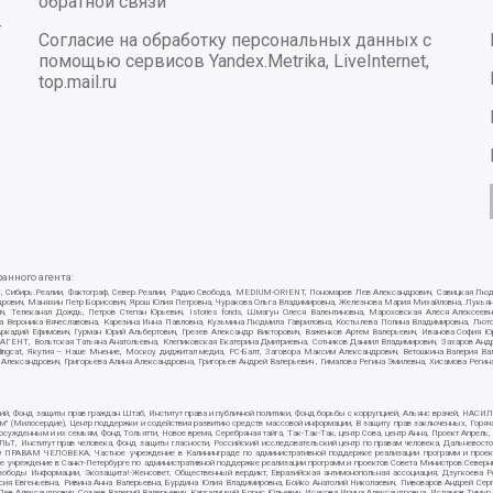
обратной связи
-
Согласие на обработку персональных данных с
помощью сервисов Yandex.Metrika, LiveInternet,
top.mail.ru
нного агента:
E/PC, Сибирь.Реалии, Фактограф, Север.Реалии, Радио Свобода, MEDIUM-ORIENT, Пономарев Лев Александрович, Савицкая Лю
ндрович, Маняхин Петр Борисович, Ярош Юлия Петровна, Чуракова Ольга Владимировна, Железнова Мария Михайловна, Лукьяно
ч, Телеканал Дождь, Петров Степан Юрьевич, Istories fonds, Шмагун Олеся Валентиновна, Мароховская Алеся Алексее
ткова Вероника Вячеславовна, Карезина Инна Павловна, Кузьмина Людмила Гавриловна, Костылева Полина Владимировна, Л
 Аркадий Ефимович, Гурман Юрий Альбертович, Грезев Александр Викторович, Важенков Артем Валерьевич, Иванова София Ю
Т, Вольтская Татьяна Анатольевна, Клепиковская Екатерина Дмитриевна, Сотников Даниил Владимирович, Захаров Андрей 
ellingcat, Якутия – Наше Мнение, Москоу диджитал медиа, РС-Балт, Заговора Максим Александрович, Ветошкина Валерия В
 Александрович, Григорьева Алина Александровна, Григорьев Андрей Валерьевич , Гималова Регина Эмилевна, Хисамова Регин
ий, Фонд защиты прав граждан Штаб, Институт права и публичной политики, Фонд борьбы с коррупцией, Альянс врачей, НА
им" (Милосердие), Центр поддержки и содействия развитию средств массовой информации, В защиту прав заключенных, Горяч
жденным и их семьям, Фонд Тольятти, Новое время, Серебряная тайга, Так-Так-Так, центр Сова, центр Анна, Проект Апрель
, Институт прав человека, Фонд защиты гласности, Российский исследовательский центр по правам человека, Дальневосто
 ПРАВАМ ЧЕЛОВЕКА, Частное учреждение в Калининграде по административной поддержке реализации программ и проекто
е учреждение в Санкт-Петербурге по административной поддержке реализации программ и проектов Совета Министров Северн
вободы Информации, Экозащита!-Женсовет, Общественный вердикт, Евразийская антимонопольная ассоциация, Дзугкоева 
сия Евгеньевна, Ривина Анна Валерьевна, Бурдина Юлия Владимировна, Бойко Анатолий Николаевич, Пивоваров Андрей Серг
ев Александрович, Созаев Валерий Валерьевич, Каргалицкий Борис Юльевич, Исакова Ирина Александровна, Исламов Тимур Р