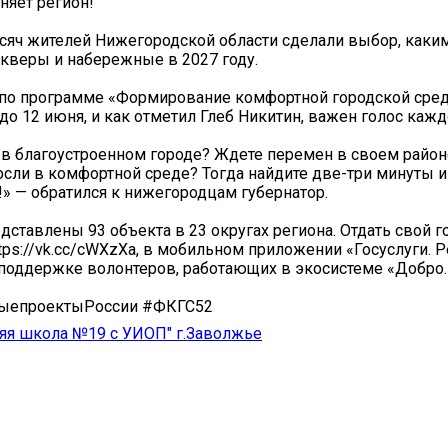
няет регион!
сяч жителей Нижегородской области сделали выбор, каким
скверы и набережные в 2027 году.
 по программе «Формирование комфортной городской сре
до 12 июня, и как отметил Глеб Никитин, важен голос кажд
 в благоустроенном городе? Ждете перемен в своем район
осли в комфортной среде? Тогда найдите две-три минуты и
!» — обратился к нижегородцам губернатор.
дставлены 93 объекта в 23 округах региона. Отдать свой 
tps://vk.cc/cWXzXa, в мобильном приложении «Госуслуги.
 поддержке волонтеров, работающих в экосистеме «Добро.
ыепроектыРоссии #ФКГС52
яя школа №19 с УИОП" г.Заволжье