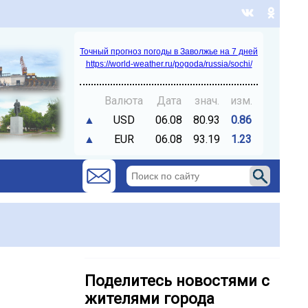
Точный прогноз погоды в Заволжье на 7 дней
https://world-weather.ru/pogoda/russia/sochi/
Валюта
Дата
знач.
изм.
▲
USD
06.08
80.93
0.86
▲
EUR
06.08
93.19
1.23
Поделитесь новостями с
жителями города