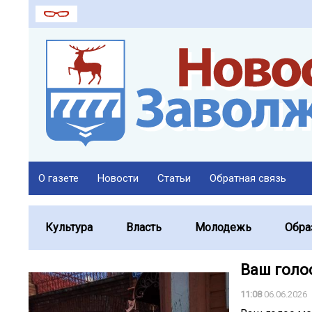
О газете
Новости
Статьи
Обратная связь
Культура
Власть
Молодежь
Обра
Ваш голо
11:08
06.06.2026