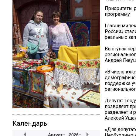
Приоритеты р
программу
Главными тем
России» стал
реальных зап
Выступая пер
региональног
Андрей Гнеуш
«В числе клю
демографичес
поддержка уч
региональног
Депутат Госд
позволяет п
разделяет и 
Алексей Уша
Календарь
«Для депутат
Август
2026
Необходимо н