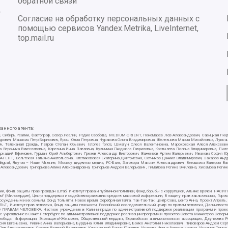
обратной связи
-
Согласие на обработку персональных данных с
помощью сервисов Yandex.Metrika, LiveInternet,
top.mail.ru
нного агента:
E/PC, Сибирь.Реалии, Фактограф, Север.Реалии, Радио Свобода, MEDIUM-ORIENT, Пономарев Лев Александрович, Савицкая Лю
ндрович, Маняхин Петр Борисович, Ярош Юлия Петровна, Чуракова Ольга Владимировна, Железнова Мария Михайловна, Лукьяно
ч, Телеканал Дождь, Петров Степан Юрьевич, Istories fonds, Шмагун Олеся Валентиновна, Мароховская Алеся Алексее
ткова Вероника Вячеславовна, Карезина Инна Павловна, Кузьмина Людмила Гавриловна, Костылева Полина Владимировна, Л
 Аркадий Ефимович, Гурман Юрий Альбертович, Грезев Александр Викторович, Важенков Артем Валерьевич, Иванова София Ю
Т, Вольтская Татьяна Анатольевна, Клепиковская Екатерина Дмитриевна, Сотников Даниил Владимирович, Захаров Андрей 
ellingcat, Якутия – Наше Мнение, Москоу диджитал медиа, РС-Балт, Заговора Максим Александрович, Ветошкина Валерия В
 Александрович, Григорьева Алина Александровна, Григорьев Андрей Валерьевич , Гималова Регина Эмилевна, Хисамова Регин
ий, Фонд защиты прав граждан Штаб, Институт права и публичной политики, Фонд борьбы с коррупцией, Альянс врачей, НА
им" (Милосердие), Центр поддержки и содействия развитию средств массовой информации, В защиту прав заключенных, Горяч
жденным и их семьям, Фонд Тольятти, Новое время, Серебряная тайга, Так-Так-Так, центр Сова, центр Анна, Проект Апрель
, Институт прав человека, Фонд защиты гласности, Российский исследовательский центр по правам человека, Дальневосто
 ПРАВАМ ЧЕЛОВЕКА, Частное учреждение в Калининграде по административной поддержке реализации программ и проекто
е учреждение в Санкт-Петербурге по административной поддержке реализации программ и проектов Совета Министров Северн
вободы Информации, Экозащита!-Женсовет, Общественный вердикт, Евразийская антимонопольная ассоциация, Дзугкоева 
сия Евгеньевна, Ривина Анна Валерьевна, Бурдина Юлия Владимировна, Бойко Анатолий Николаевич, Пивоваров Андрей Серг
ев Александрович, Созаев Валерий Валерьевич, Каргалицкий Борис Юльевич, Исакова Ирина Александровна, Исламов Тимур Р