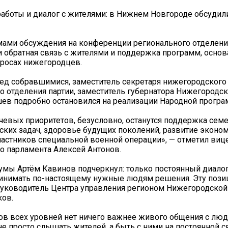
аботы и диалог с жителями: в Нижнем Новгороде обсуди
ами обсуждения на конференции регионального отделени
и обратная связь с жителями и поддержка программ, осно
росах нижегородцев.
ед собравшимися, заместитель секретаря нижегородского
о отделения партии, заместитель губернатора Нижегородск
ев подробно остановился на реализации Народной прогр
чевых приоритетов, безусловно, останутся поддержка сем
ких задач, здоровье будущих поколений, развитие эконо
астников специальной военной операции», — отметил виц
о парламента Алексей Антонов.
умы Артём Кавинов подчеркнул: только постоянный диало
ринимать по-настоящему нужные людям решения. Эту поз
руководитель Центра управления регионом Нижегородской
ков.
ов всех уровней нет ничего важнее живого общения с люд
е просто слышать жителей, а быть с ними на постоянной с