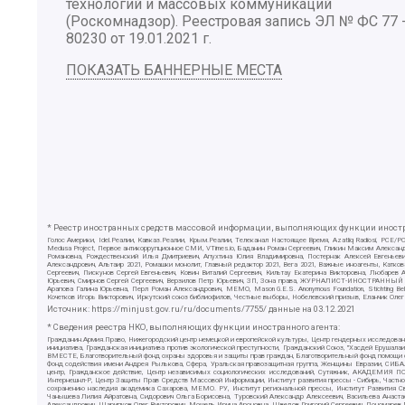
технологий и массовых коммуникаций
(Роскомнадзор). Реестровая запись ЭЛ № ФС 77 
80230 от 19.01.2021 г.
ПОКАЗАТЬ БАННЕРНЫЕ МЕСТА
* Реестр иностранных средств массовой информации, выполняющих функции иностра
Голос Америки, Idel.Реалии, Кавказ.Реалии, Крым.Реалии, Телеканал Настоящее Время, Azatliq Radiosi, PC
Medusa Project, Первое антикоррупционное СМИ, VTimes.io, Баданин Роман Сергеевич, Гликин Максим Алекса
Романовна, Рождественский Илья Дмитриевич, Апухтина Юлия Владимировна, Постернак Алексей Евгеньеви
Александрович, Альтаир 2021, Ромашки монолит, Главный редактор 2021, Вега 2021, Важные иноагенты, Ка
Сергеевич, Пискунов Сергей Евгеньевич, Ковин Виталий Сергеевич, Кильтау Екатерина Викторовна, Любарев
Юрьевич, Смирнов Сергей Сергеевич, Верзилов Петр Юрьевич, ЗП, Зона права, ЖУРНАЛИСТ-ИНОСТРАННЫЙ АГЕН
Арапова Галина Юрьевна, Перл Роман Александрович, МЕМО, Mason G.E.S. Anonymous Foundation, Stichting B
Кочетков Игорь Викторович, Иркутский союз библиофилов, Честные выборы, Нобелевский призыв, Еланчик Олег
Источник:
https://minjust.gov.ru/ru/documents/7755/
данные на
03.12.2021
* Сведения реестра НКО, выполняющих функции иностранного агента:
Гражданин.Армия.Право, Нижегородский центр немецкой и европейской культуры, Центр гендерных исследован
инициатива, Гражданская инициатива против экологической преступности, Гражданский Союз, "Хасдей Ерушала
ВМЕСТЕ, Благотворительный фонд охраны здоровья и защиты прав граждан, Благотворительный фонд помощи осу
Фонд содействия имени Андрея Рылькова, Сфера, Уральская правозащитная группа, Женщины Евразии, СИБАЛЬТ
центр, Гражданское действие, Центр независимых социологических исследований, Сутяжник, АКАДЕМИЯ ПО
Интернешнл-Р, Центр Защиты Прав Средств Массовой Информации, Институт развития прессы - Сибирь, Частно
сохранению наследия академика Сахарова, МЕМО. РУ, Институт региональной прессы, Институт Развития С
Чанышева Лилия Айратовна, Сидорович Ольга Борисовна, Туровский Александр Алексеевич, Васильева Анаста
Александрович, Шарипков Олег Викторович, Мошель Ирина Ароновна, Шведов Григорий Сергеевич, Пономарев Л