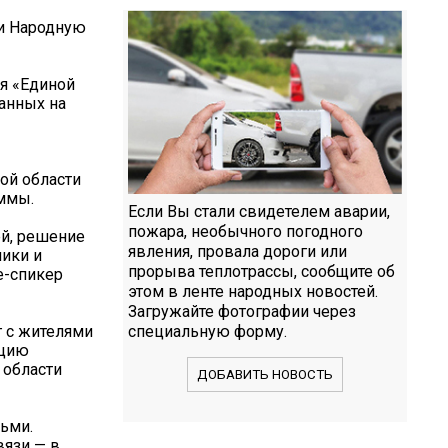
ли Народную
я «Единой
ванных на
ой области
аммы.
Если Вы стали свидетелем аварии,
пожара, необычного погодного
ей, решение
явления, провала дороги или
мики и
прорыва теплотрассы, сообщите об
е-спикер
этом в ленте народных новостей.
Загружайте фотографии через
г с жителями
специальную форму.
ицию
 области
ДОБАВИТЬ НОВОСТЬ
ьми.
вязи — в