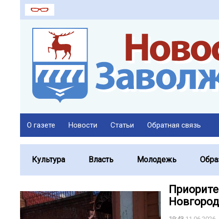
О газете
Новости
Статьи
Обратная связь
Культура
Власть
Молодежь
Обра
Приорите
Новгород
19:43
11.06.2026