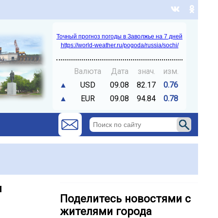
Точный прогноз погоды в Заволжье на 7 дней
https://world-weather.ru/pogoda/russia/sochi/
Валюта
Дата
знач.
изм.
▲
USD
09.08
82.17
0.76
▲
EUR
09.08
94.84
0.78
м
Поделитесь новостями с
жителями города