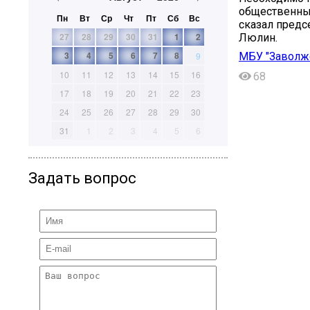
общественных
Пн
Вт
Ср
Чт
Пт
Сб
Вс
сказал предс
27
28
29
30
31
1
2
Люлин.
3
4
5
6
7
8
МБУ "Заволжс
9
10
11
12
13
14
15
16
68
17
18
19
20
21
22
23
24
25
26
27
28
29
30
31
1
2
3
4
5
6
Задать вопрос