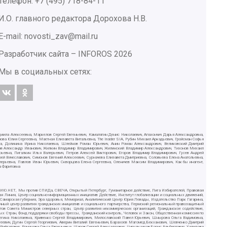
Телефон: +7 (495) 718-84-11
И.О. главного редактора Дорохова Н.В.
E-mail: novosti_zav@mail.ru
Разработчик сайта –
INFOROS
2026
Мы в социальных сетях:
дмила Алексеевна, Маркелов Сергей Евгеньевич, Камалягин Денис Николаевич, Апахончич Дарья Александровна,
ва Юлия Сергеевна, Маетная Елизавета Витальевна, The Insider SIA, Рубин Михаил Аркадьевич, Гройсман Софья
вна, Долинина Ирина Николаевна, Шлейнов Роман Юрьевич, Анин Роман Александрович, Великовский Дмитрий
ютов Александр Иванович, Жилкин Владимир Владимирович, Жилинский Владимир Александрович, Тихонов Михаил
рьевна, Пигалкин Илья Валерьевич, Петров Алексей Викторович, Егоров Владимир Владимирович, Гусев Андрей
Вячеславович, Симонов Евгений Алексеевич, Сурначева Елизавета Дмитриевна, Соловьева Елена Анатольевна,
алерьевна, Павлов Иван Юрьевич, Скворцова Елена Сергеевна, Оленичев Максим Владимирович, Как бы инагент,
а Фаритовна
СИЛИЮ.НЕТ, Мы против СПИДа, СВЕЧА, Открытый Петербург, Гуманитарное действие, Лига Избирателей, Правовая
ая Линия, Центр социально-информационных инициатив Действие, Институт глобализации и социальных движений,
, Самарская губерния, Эра здоровья, Мемориал, Аналитический Центр Юрия Левады, Издательство Парк Гагарина,
чный центр развития гражданских инициатив и социального партнерства, Пермский региональный правозащитный
в Совета Министров северных стран, Центр развития некоммерческих организаций, Гражданское содействие,
ых Стран, Фонд поддержки свободы прессы, Гражданский контроль, Человек и Закон, Общественная комиссия по
Регина Николаевна, Кривенко Сергей Владимирович, Милославский Павел Юрьевич, Шнырова Ольга Вадимовна,
еевич, Дугин Сергей Георгиевич, Аверин Виталий Евгеньевич, Барахоев Магомед Бекханович, Шевченко Дмитрий
ифгатович, Романова Ольга Евгеньевна, Щаров Сергей Алексадрович, Цирульников Борис Альбертович, Халидова