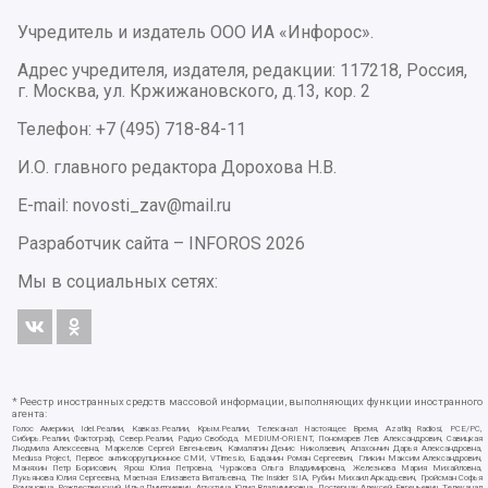
Учредитель и издатель ООО ИА «Инфорос».
Адрес учредителя, издателя, редакции: 117218, Россия,
г. Москва, ул. Кржижановского, д.13, кор. 2
Телефон: +7 (495) 718-84-11
И.О. главного редактора Дорохова Н.В.
E-mail: novosti_zav@mail.ru
Разработчик сайта –
INFOROS
2026
Мы в социальных сетях:
* Реестр иностранных средств массовой информации, выполняющих функции иностранного
агента:
Голос Америки, Idel.Реалии, Кавказ.Реалии, Крым.Реалии, Телеканал Настоящее Время, Azatliq Radiosi, PCE/PC,
Сибирь.Реалии, Фактограф, Север.Реалии, Радио Свобода, MEDIUM-ORIENT, Пономарев Лев Александрович, Савицкая
Людмила Алексеевна, Маркелов Сергей Евгеньевич, Камалягин Денис Николаевич, Апахончич Дарья Александровна,
Medusa Project, Первое антикоррупционное СМИ, VTimes.io, Баданин Роман Сергеевич, Гликин Максим Александрович,
Маняхин Петр Борисович, Ярош Юлия Петровна, Чуракова Ольга Владимировна, Железнова Мария Михайловна,
Лукьянова Юлия Сергеевна, Маетная Елизавета Витальевна, The Insider SIA, Рубин Михаил Аркадьевич, Гройсман Софья
Романовна, Рождественский Илья Дмитриевич, Апухтина Юлия Владимировна, Постернак Алексей Евгеньевич, Телеканал