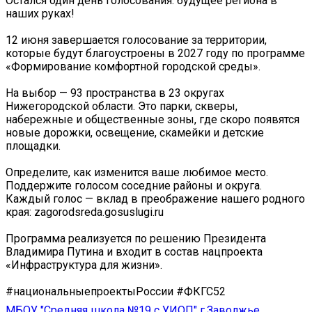
Остался один день голосования: будущее региона в
наших руках!
12 июня завершается голосование за территории,
которые будут благоустроены в 2027 году по программе
«Формирование комфортной городской среды».
На выбор — 93 пространства в 23 округах
Нижегородской области. Это парки, скверы,
набережные и общественные зоны, где скоро появятся
новые дорожки, освещение, скамейки и детские
площадки.
Определите, как изменится ваше любимое место.
Поддержите голосом соседние районы и округа.
Каждый голос — вклад в преображение нашего родного
края: zagorodsreda.gosuslugi.ru
Программа реализуется по решению Президента
Владимира Путина и входит в состав нацпроекта
«Инфраструктура для жизни».
#национальныепроектыРоссии #ФКГС52
МБОУ "Средняя школа №19 с УИОП" г.Заволжье