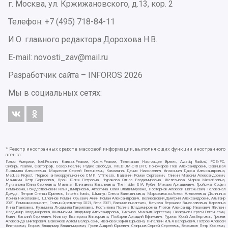
г. Москва, ул. Кржижановского, д.13, кор. 2
Телефон: +7 (495) 718-84-11
И.О. главного редактора Дорохова Н.В.
E-mail: novosti_zav@mail.ru
Разработчик сайта –
INFOROS
2026
Мы в социальных сетях:
* Реестр иностранных средств массовой информации, выполняющих функции иностранного
агента:
Голос Америки, Idel.Реалии, Кавказ.Реалии, Крым.Реалии, Телеканал Настоящее Время, Azatliq Radiosi, PCE/PC,
Сибирь.Реалии, Фактограф, Север.Реалии, Радио Свобода, MEDIUM-ORIENT, Пономарев Лев Александрович, Савицкая
Людмила Алексеевна, Маркелов Сергей Евгеньевич, Камалягин Денис Николаевич, Апахончич Дарья Александровна,
Medusa Project, Первое антикоррупционное СМИ, VTimes.io, Баданин Роман Сергеевич, Гликин Максим Александрович,
Маняхин Петр Борисович, Ярош Юлия Петровна, Чуракова Ольга Владимировна, Железнова Мария Михайловна,
Лукьянова Юлия Сергеевна, Маетная Елизавета Витальевна, The Insider SIA, Рубин Михаил Аркадьевич, Гройсман Софья
Романовна, Рождественский Илья Дмитриевич, Апухтина Юлия Владимировна, Постернак Алексей Евгеньевич, Телеканал
Дождь, Петров Степан Юрьевич, Istories fonds, Шмагун Олеся Валентиновна, Мароховская Алеся Алексеевна, Долинина
Ирина Николаевна, Шлейнов Роман Юрьевич, Анин Роман Александрович, Великовский Дмитрий Александрович, Альтаир
2021, Ромашки монолит, Главный редактор 2021, Вега 2021, Важные иноагенты, Каткова Вероника Вячеславовна, Карезина
Инна Павловна, Кузьмина Людмила Гавриловна, Костылева Полина Владимировна, Лютов Александр Иванович, Жилкин
Владимир Владимирович, Жилинский Владимир Александрович, Тихонов Михаил Сергеевич, Пискунов Сергей Евгеньевич,
Ковин Виталий Сергеевич, Кильтау Екатерина Викторовна, Любарев Аркадий Ефимович, Гурман Юрий Альбертович, Грезев
Александр Викторович, Важенков Артем Валерьевич, Иванова София Юрьевна, Пигалкин Илья Валерьевич, Петров Алексей
Викторович, Егоров Владимир Владимирович, Гусев Андрей Юрьевич, Смирнов Сергей Сергеевич, Верзилов Петр Юрьевич,