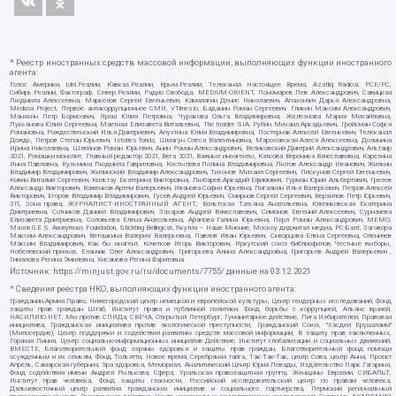
* Реестр иностранных средств массовой информации, выполняющих функции иностранного
агента:
Голос Америки, Idel.Реалии, Кавказ.Реалии, Крым.Реалии, Телеканал Настоящее Время, Azatliq Radiosi, PCE/PC,
Сибирь.Реалии, Фактограф, Север.Реалии, Радио Свобода, MEDIUM-ORIENT, Пономарев Лев Александрович, Савицкая
Людмила Алексеевна, Маркелов Сергей Евгеньевич, Камалягин Денис Николаевич, Апахончич Дарья Александровна,
Medusa Project, Первое антикоррупционное СМИ, VTimes.io, Баданин Роман Сергеевич, Гликин Максим Александрович,
Маняхин Петр Борисович, Ярош Юлия Петровна, Чуракова Ольга Владимировна, Железнова Мария Михайловна,
Лукьянова Юлия Сергеевна, Маетная Елизавета Витальевна, The Insider SIA, Рубин Михаил Аркадьевич, Гройсман Софья
Романовна, Рождественский Илья Дмитриевич, Апухтина Юлия Владимировна, Постернак Алексей Евгеньевич, Телеканал
Дождь, Петров Степан Юрьевич, Istories fonds, Шмагун Олеся Валентиновна, Мароховская Алеся Алексеевна, Долинина
Ирина Николаевна, Шлейнов Роман Юрьевич, Анин Роман Александрович, Великовский Дмитрий Александрович, Альтаир
2021, Ромашки монолит, Главный редактор 2021, Вега 2021, Важные иноагенты, Каткова Вероника Вячеславовна, Карезина
Инна Павловна, Кузьмина Людмила Гавриловна, Костылева Полина Владимировна, Лютов Александр Иванович, Жилкин
Владимир Владимирович, Жилинский Владимир Александрович, Тихонов Михаил Сергеевич, Пискунов Сергей Евгеньевич,
Ковин Виталий Сергеевич, Кильтау Екатерина Викторовна, Любарев Аркадий Ефимович, Гурман Юрий Альбертович, Грезев
Александр Викторович, Важенков Артем Валерьевич, Иванова София Юрьевна, Пигалкин Илья Валерьевич, Петров Алексей
Викторович, Егоров Владимир Владимирович, Гусев Андрей Юрьевич, Смирнов Сергей Сергеевич, Верзилов Петр Юрьевич,
ЗП, Зона права, ЖУРНАЛИСТ-ИНОСТРАННЫЙ АГЕНТ, Вольтская Татьяна Анатольевна, Клепиковская Екатерина
Дмитриевна, Сотников Даниил Владимирович, Захаров Андрей Вячеславович, Симонов Евгений Алексеевич, Сурначева
Елизавета Дмитриевна, Соловьева Елена Анатольевна, Арапова Галина Юрьевна, Перл Роман Александрович, МЕМО,
Mason G.E.S. Anonymous Foundation, Stichting Bellingcat, Якутия – Наше Мнение, Москоу диджитал медиа, РС-Балт, Заговора
Максим Александрович, Ветошкина Валерия Валерьевна, Павлов Иван Юрьевич, Скворцова Елена Сергеевна, Оленичев
Максим Владимирович, Как бы инагент, Кочетков Игорь Викторович, Иркутский союз библиофилов, Честные выборы,
Нобелевский призыв, Еланчик Олег Александрович, Григорьева Алина Александровна, Григорьев Андрей Валерьевич ,
Гималова Регина Эмилевна, Хисамова Регина Фаритовна
Источник:
https://minjust.gov.ru/ru/documents/7755/
данные на
03.12.2021
* Сведения реестра НКО, выполняющих функции иностранного агента:
Гражданин.Армия.Право, Нижегородский центр немецкой и европейской культуры, Центр гендерных исследований, Фонд
защиты прав граждан Штаб, Институт права и публичной политики, Фонд борьбы с коррупцией, Альянс врачей,
НАСИЛИЮ.НЕТ, Мы против СПИДа, СВЕЧА, Открытый Петербург, Гуманитарное действие, Лига Избирателей, Правовая
инициатива, Гражданская инициатива против экологической преступности, Гражданский Союз, "Хасдей Ерушалаим"
(Милосердие), Центр поддержки и содействия развитию средств массовой информации, В защиту прав заключенных,
Горячая Линия, Центр социально-информационных инициатив Действие, Институт глобализации и социальных движений,
ВМЕСТЕ, Благотворительный фонд охраны здоровья и защиты прав граждан, Благотворительный фонд помощи
осужденным и их семьям, Фонд Тольятти, Новое время, Серебряная тайга, Так-Так-Так, центр Сова, центр Анна, Проект
Апрель, Самарская губерния, Эра здоровья, Мемориал, Аналитический Центр Юрия Левады, Издательство Парк Гагарина,
Фонд содействия имени Андрея Рылькова, Сфера, Уральская правозащитная группа, Женщины Евразии, СИБАЛЬТ,
Институт прав человека, Фонд защиты гласности, Российский исследовательский центр по правам человека,
Дальневосточный центр развития гражданских инициатив и социального партнерства, Пермский региональный