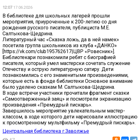
12:07
17.06.2026
В библиотеке для школьных лагерей прошли
мероприятия, приуроченные к 200-летию со дня
рождения русского писателя, публициста М.Е.
Салтыкова-Щедрина.
Литературный час «Сказка ложь, да в ней намек»
посетила группа школьников из клуба «ДАНКО»
[https://vk.com/club195762617|ЦВР «Ровесник»].
Библиотекари познакомили ребят с биографией
писателя, который умел мастерски сочетать служение
Отечеству и острую литературную сатиру. Дети
познакомились с его знаменитыми произведениями,
которые есть в фонде библиотеки Основное внимание
было уделено сказкам М. Салтыкова-Щедрина.
В ходе встречи участники прочитали фрагмент сказки
«Самоотверженный заяц» и посмотрели экранизацию
произведения «Премудрый пискарь».
Завершилось мероприятие увлекательным мастер-
классом, в ходе которого дети нарисовали иллюстрацию
к просмотренному мультфильму «Премудрый пискарь».
Центральная библиотека г.Заволжье