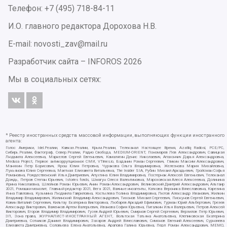
Телефон: +7 (495) 718-84-11
И.О. главного редактора Дорохова Н.В.
E-mail: novosti_zav@mail.ru
Разработчик сайта –
INFOROS
2026
Мы в социальных сетях:
* Реестр иностранных средств массовой информации, выполняющих функции иностранного
агента:
Голос Америки, Idel.Реалии, Кавказ.Реалии, Крым.Реалии, Телеканал Настоящее Время, Azatliq Radiosi, PCE/PC,
Сибирь.Реалии, Фактограф, Север.Реалии, Радио Свобода, MEDIUM-ORIENT, Пономарев Лев Александрович, Савицкая
Людмила Алексеевна, Маркелов Сергей Евгеньевич, Камалягин Денис Николаевич, Апахончич Дарья Александровна,
Medusa Project, Первое антикоррупционное СМИ, VTimes.io, Баданин Роман Сергеевич, Гликин Максим Александрович,
Маняхин Петр Борисович, Ярош Юлия Петровна, Чуракова Ольга Владимировна, Железнова Мария Михайловна,
Лукьянова Юлия Сергеевна, Маетная Елизавета Витальевна, The Insider SIA, Рубин Михаил Аркадьевич, Гройсман Софья
Романовна, Рождественский Илья Дмитриевич, Апухтина Юлия Владимировна, Постернак Алексей Евгеньевич, Телеканал
Дождь, Петров Степан Юрьевич, Istories fonds, Шмагун Олеся Валентиновна, Мароховская Алеся Алексеевна, Долинина
Ирина Николаевна, Шлейнов Роман Юрьевич, Анин Роман Александрович, Великовский Дмитрий Александрович, Альтаир
2021, Ромашки монолит, Главный редактор 2021, Вега 2021, Важные иноагенты, Каткова Вероника Вячеславовна, Карезина
Инна Павловна, Кузьмина Людмила Гавриловна, Костылева Полина Владимировна, Лютов Александр Иванович, Жилкин
Владимир Владимирович, Жилинский Владимир Александрович, Тихонов Михаил Сергеевич, Пискунов Сергей Евгеньевич,
Ковин Виталий Сергеевич, Кильтау Екатерина Викторовна, Любарев Аркадий Ефимович, Гурман Юрий Альбертович, Грезев
Александр Викторович, Важенков Артем Валерьевич, Иванова София Юрьевна, Пигалкин Илья Валерьевич, Петров Алексей
Викторович, Егоров Владимир Владимирович, Гусев Андрей Юрьевич, Смирнов Сергей Сергеевич, Верзилов Петр Юрьевич,
ЗП, Зона права, ЖУРНАЛИСТ-ИНОСТРАННЫЙ АГЕНТ, Вольтская Татьяна Анатольевна, Клепиковская Екатерина
Дмитриевна, Сотников Даниил Владимирович, Захаров Андрей Вячеславович, Симонов Евгений Алексеевич, Сурначева
Елизавета Дмитриевна, Соловьева Елена Анатольевна, Арапова Галина Юрьевна, Перл Роман Александрович, МЕМО,