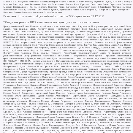
Mason G.E.S. Anonymous Foundation, Stichting Bellingcat, Якутия – Наше Мнение, Москоу диджитал медиа, РС-Балт, Заговора
Максим Александрович, Ветошкина Валерия Валерьевна, Павлов Иван Юрьевич, Скворцова Елена Сергеевна, Оленичев
Максим Владимирович, Как бы инагент, Кочетков Игорь Викторович, Иркутский союз библиофилов, Честные выборы,
Нобелевский призыв, Еланчик Олег Александрович, Григорьева Алина Александровна, Григорьев Андрей Валерьевич ,
Гималова Регина Эмилевна, Хисамова Регина Фаритовна
Источник:
https://minjust.gov.ru/ru/documents/7755/
данные на
03.12.2021
* Сведения реестра НКО, выполняющих функции иностранного агента:
Гражданин.Армия.Право, Нижегородский центр немецкой и европейской культуры, Центр гендерных исследований, Фонд
защиты прав граждан Штаб, Институт права и публичной политики, Фонд борьбы с коррупцией, Альянс врачей,
НАСИЛИЮ.НЕТ, Мы против СПИДа, СВЕЧА, Открытый Петербург, Гуманитарное действие, Лига Избирателей, Правовая
инициатива, Гражданская инициатива против экологической преступности, Гражданский Союз, "Хасдей Ерушалаим"
(Милосердие), Центр поддержки и содействия развитию средств массовой информации, В защиту прав заключенных,
Горячая Линия, Центр социально-информационных инициатив Действие, Институт глобализации и социальных движений,
ВМЕСТЕ, Благотворительный фонд охраны здоровья и защиты прав граждан, Благотворительный фонд помощи
осужденным и их семьям, Фонд Тольятти, Новое время, Серебряная тайга, Так-Так-Так, центр Сова, центр Анна, Проект
Апрель, Самарская губерния, Эра здоровья, Мемориал, Аналитический Центр Юрия Левады, Издательство Парк Гагарина,
Фонд содействия имени Андрея Рылькова, Сфера, Уральская правозащитная группа, Женщины Евразии, СИБАЛЬТ,
Институт прав человека, Фонд защиты гласности, Российский исследовательский центр по правам человека,
Дальневосточный центр развития гражданских инициатив и социального партнерства, Пермский региональный
правозащитный центр, Гражданское действие, Центр независимых социологических исследований, Сутяжник, АКАДЕМИЯ
ПО ПРАВАМ ЧЕЛОВЕКА, Частное учреждение в Калининграде по административной поддержке реализации программ и
проектов Совета Министров северных стран, Центр развития некоммерческих организаций, Гражданское содействие,
Интернешнл-Р, Центр Защиты Прав Средств Массовой Информации, Институт развития прессы - Сибирь, Частное
учреждение в Санкт-Петербурге по административной поддержке реализации программ и проектов Совета Министров
Северных Стран, Фонд поддержки свободы прессы, Гражданский контроль, Человек и Закон, Общественная комиссия по
сохранению наследия академика Сахарова, МЕМО. РУ, Институт региональной прессы, Институт Развития Свободы
Информации, Экозащита!-Женсовет, Общественный вердикт, Евразийская антимонопольная ассоциация, Дзугкоева Регина
Николаевна, Кривенко Сергей Владимирович, Милославский Павел Юрьевич, Шнырова Ольга Вадимовна, Чанышева
Лилия Айратовна, Сидорович Ольга Борисовна, Туровский Александр Алексеевич, Васильева Анастасия Евгеньевна,
Ривина Анна Валерьевна, Бурдина Юлия Владимировна, Бойко Анатолий Николаевич, Пивоваров Андрей Сергеевич, Дугин
Сергей Георгиевич, Аверин Виталий Евгеньевич, Барахоев Магомед Бекханович, Шевченко Дмитрий Александрович,
Шарипков Олег Викторович, Мошель Ирина Ароновна, Шведов Григорий Сергеевич, Пономарев Лев Александрович,
Созаев Валерий Валерьевич, Каргалицкий Борис Юльевич, Исакова Ирина Александровна, Исламов Тимур Рифгатович,
Романова Ольга Евгеньевна, Щаров Сергей Алексадрович, Цирульников Борис Альбертович, Халидова Марина
Владимировна, Людевиг Марина Зариевна, Федотова Галина Анатольевна, Паутов Юрий Анатольевич, Верховский
Александр Маркович, Пислакова-Паркер Марина Петровна, Кочеткова Татьяна Владимировна, Чуркина Наталья
Валерьевна, Акимова Татьяна Николаевна, Золотарева Екатерина Александровна, Рачинский Ян Збигневич, Жемкова
Елена Борисовна, Гудков Лев Дмитриевич, Илларионова Юлия Юрьевна, Саранг Анна Васильевна, Захарова Светлана
Сергеевна, Щур Татьяна Михайловна, Щур Николай Алексеевич, Аверин Владимир Анатольевич, Блинушов Андрей
Юрьевич, Мосин Алексей Геннадьевич, Гефтер Валентин Михайлович, Симонов Алексей Кириллович, Флиге Ирина
Анатольевна, Мельникова Валентина Дмитриевна, Вититинова Елена Владимировна, Баженова Светлана Куприяновна,
Исаев Сергей Владимирович, Максимов Сергей Владимирович, Беляев Сергей Иванович, Голубева Елена Николаевна,
Ганнушкина Светлана Алексеевна, Закс Елена Владимировна, Буртина Елена Юрьевна, Гендель Людмила Залмановна,
Кокорина Екатерина Алексеевна, Шуманов Илья Вячеславович, Арапова Галина Юрьевна, Свечников Анатолий Мариевич,
Прохоров Вадим Юрьевич, Шахова Елена Владимировна, Подузов Сергей Васильевич, Протасова Ирина Вячеславовна,
Литинский Леонид Борисович, Лукашевский Сергей Маркович, Бахмин Вячеслав Иванович, Шабад Анатолий Ефимович,
Сухих Дарья Николаевна, Орлов Олег Петрович, Добровольская Анна Дмитриевна, Королева Александра Евгеньевна,