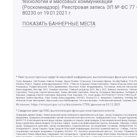
технологий и массовых коммуникаций
(Роскомнадзор). Реестровая запись ЭЛ № ФС 77 
80230 от 19.01.2021 г.
ПОКАЗАТЬ БАННЕРНЫЕ МЕСТА
* Реестр иностранных средств массовой информации, выполняющих функции иностра
Голос Америки, Idel.Реалии, Кавказ.Реалии, Крым.Реалии, Телеканал Настоящее Время, Azatliq Radiosi, PC
Medusa Project, Первое антикоррупционное СМИ, VTimes.io, Баданин Роман Сергеевич, Гликин Максим Алекса
Романовна, Рождественский Илья Дмитриевич, Апухтина Юлия Владимировна, Постернак Алексей Евгеньеви
Александрович, Альтаир 2021, Ромашки монолит, Главный редактор 2021, Вега 2021, Важные иноагенты, Ка
Сергеевич, Пискунов Сергей Евгеньевич, Ковин Виталий Сергеевич, Кильтау Екатерина Викторовна, Любарев
Юрьевич, Смирнов Сергей Сергеевич, Верзилов Петр Юрьевич, ЗП, Зона права, ЖУРНАЛИСТ-ИНОСТРАННЫЙ АГЕН
Арапова Галина Юрьевна, Перл Роман Александрович, МЕМО, Mason G.E.S. Anonymous Foundation, Stichting B
Кочетков Игорь Викторович, Иркутский союз библиофилов, Честные выборы, Нобелевский призыв, Еланчик Олег
Источник:
https://minjust.gov.ru/ru/documents/7755/
данные на
03.12.2021
* Сведения реестра НКО, выполняющих функции иностранного агента:
Гражданин.Армия.Право, Нижегородский центр немецкой и европейской культуры, Центр гендерных исследован
инициатива, Гражданская инициатива против экологической преступности, Гражданский Союз, "Хасдей Ерушала
ВМЕСТЕ, Благотворительный фонд охраны здоровья и защиты прав граждан, Благотворительный фонд помощи осу
Фонд содействия имени Андрея Рылькова, Сфера, Уральская правозащитная группа, Женщины Евразии, СИБАЛЬТ
центр, Гражданское действие, Центр независимых социологических исследований, Сутяжник, АКАДЕМИЯ ПО
Интернешнл-Р, Центр Защиты Прав Средств Массовой Информации, Институт развития прессы - Сибирь, Частно
сохранению наследия академика Сахарова, МЕМО. РУ, Институт региональной прессы, Институт Развития С
Чанышева Лилия Айратовна, Сидорович Ольга Борисовна, Туровский Александр Алексеевич, Васильева Анаста
Александрович, Шарипков Олег Викторович, Мошель Ирина Ароновна, Шведов Григорий Сергеевич, Пономарев Л