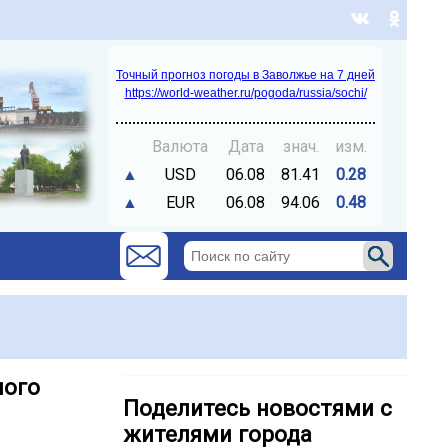
Точный прогноз погоды в Заволжье на 7 дней
https://world-weather.ru/pogoda/russia/sochi/
Валюта
Дата
знач.
изм.
▲
USD
06.08
81.41
0.28
▲
EUR
06.08
94.06
0.48
ного
Поделитесь новостями с
жителями города