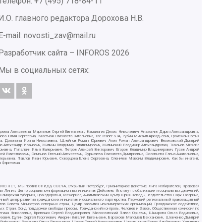
Телефон: +7 (495) 718-84-11
И.О. главного редактора Дорохова Н.В.
E-mail: novosti_zav@mail.ru
Разработчик сайта –
INFOROS
2026
Мы в социальных сетях:
дмила Алексеевна, Маркелов Сергей Евгеньевич, Камалягин Денис Николаевич, Апахончич Дарья Александровна,
ва Юлия Сергеевна, Маетная Елизавета Витальевна, The Insider SIA, Рубин Михаил Аркадьевич, Гройсман Софья
вна, Долинина Ирина Николаевна, Шлейнов Роман Юрьевич, Анин Роман Александрович, Великовский Дмитрий
ютов Александр Иванович, Жилкин Владимир Владимирович, Жилинский Владимир Александрович, Тихонов Михаил
рьевна, Пигалкин Илья Валерьевич, Петров Алексей Викторович, Егоров Владимир Владимирович, Гусев Андрей
Вячеславович, Симонов Евгений Алексеевич, Сурначева Елизавета Дмитриевна, Соловьева Елена Анатольевна,
алерьевна, Павлов Иван Юрьевич, Скворцова Елена Сергеевна, Оленичев Максим Владимирович, Как бы инагент,
а Фаритовна
СИЛИЮ.НЕТ, Мы против СПИДа, СВЕЧА, Открытый Петербург, Гуманитарное действие, Лига Избирателей, Правовая
ая Линия, Центр социально-информационных инициатив Действие, Институт глобализации и социальных движений,
, Самарская губерния, Эра здоровья, Мемориал, Аналитический Центр Юрия Левады, Издательство Парк Гагарина,
чный центр развития гражданских инициатив и социального партнерства, Пермский региональный правозащитный
в Совета Министров северных стран, Центр развития некоммерческих организаций, Гражданское содействие,
ых Стран, Фонд поддержки свободы прессы, Гражданский контроль, Человек и Закон, Общественная комиссия по
Регина Николаевна, Кривенко Сергей Владимирович, Милославский Павел Юрьевич, Шнырова Ольга Вадимовна,
еевич, Дугин Сергей Георгиевич, Аверин Виталий Евгеньевич, Барахоев Магомед Бекханович, Шевченко Дмитрий
ифгатович, Романова Ольга Евгеньевна, Щаров Сергей Алексадрович, Цирульников Борис Альбертович, Халидова