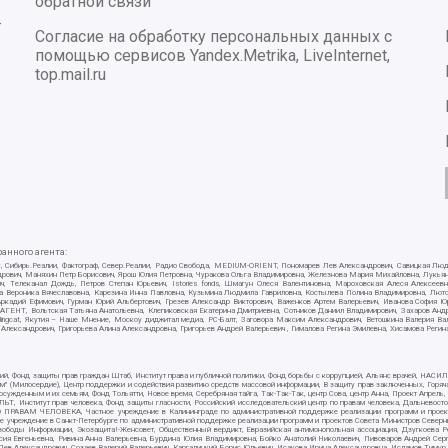
обратной связи
-
Согласие на обработку персональных данных с
помощью сервисов Yandex.Metrika, LiveInternet,
top.mail.ru
нного агента:
E/PC, Сибирь.Реалии, Фактограф, Север.Реалии, Радио Свобода, MEDIUM-ORIENT, Пономарев Лев Александрович, Савицкая Лю
ндрович, Маняхин Петр Борисович, Ярош Юлия Петровна, Чуракова Ольга Владимировна, Железнова Мария Михайловна, Лукьяно
ч, Телеканал Дождь, Петров Степан Юрьевич, Istories fonds, Шмагун Олеся Валентиновна, Мароховская Алеся Алексее
ткова Вероника Вячеславовна, Карезина Инна Павловна, Кузьмина Людмила Гавриловна, Костылева Полина Владимировна, Л
 Аркадий Ефимович, Гурман Юрий Альбертович, Грезев Александр Викторович, Важенков Артем Валерьевич, Иванова София Ю
Т, Вольтская Татьяна Анатольевна, Клепиковская Екатерина Дмитриевна, Сотников Даниил Владимирович, Захаров Андрей 
ellingcat, Якутия – Наше Мнение, Москоу диджитал медиа, РС-Балт, Заговора Максим Александрович, Ветошкина Валерия В
 Александрович, Григорьева Алина Александровна, Григорьев Андрей Валерьевич , Гималова Регина Эмилевна, Хисамова Регин
ий, Фонд защиты прав граждан Штаб, Институт права и публичной политики, Фонд борьбы с коррупцией, Альянс врачей, НА
им" (Милосердие), Центр поддержки и содействия развитию средств массовой информации, В защиту прав заключенных, Горяч
жденным и их семьям, Фонд Тольятти, Новое время, Серебряная тайга, Так-Так-Так, центр Сова, центр Анна, Проект Апрель
, Институт прав человека, Фонд защиты гласности, Российский исследовательский центр по правам человека, Дальневосто
 ПРАВАМ ЧЕЛОВЕКА, Частное учреждение в Калининграде по административной поддержке реализации программ и проекто
е учреждение в Санкт-Петербурге по административной поддержке реализации программ и проектов Совета Министров Северн
вободы Информации, Экозащита!-Женсовет, Общественный вердикт, Евразийская антимонопольная ассоциация, Дзугкоева 
сия Евгеньевна, Ривина Анна Валерьевна, Бурдина Юлия Владимировна, Бойко Анатолий Николаевич, Пивоваров Андрей Серг
ев Александрович, Созаев Валерий Валерьевич, Каргалицкий Борис Юльевич, Исакова Ирина Александровна, Исламов Тимур Р