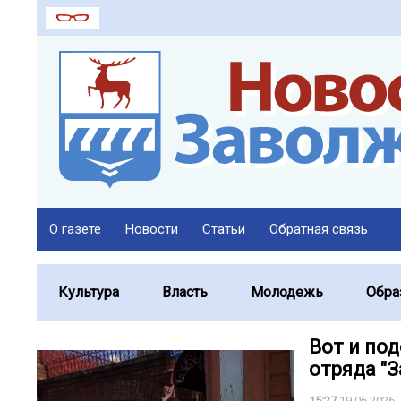
О газете
Новости
Статьи
Обратная связь
Культура
Власть
Молодежь
Обра
Вот и по
отряда "З
15:27
19.06.2026