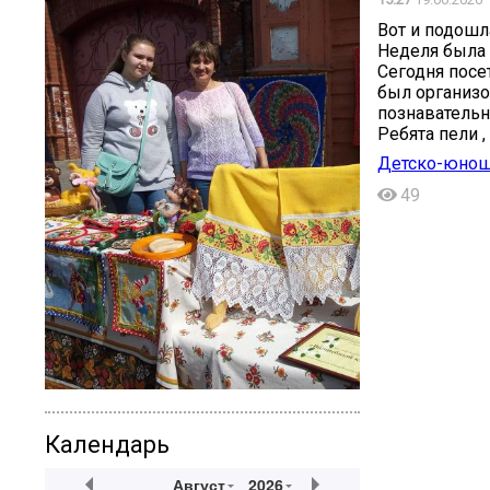
Вот и подошл
Неделя была 
Сегодня посе
был организо
познавательн
Ребята пели 
Детско-юнош
49
Календарь
Август
2026