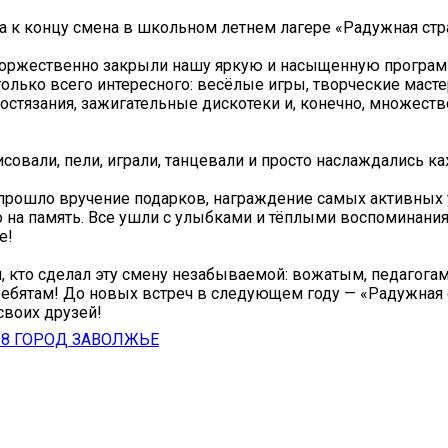
а к концу смена в школьном летнем лагере «Радужная стр
оржественно закрыли нашу яркую и насыщенную программ
олько всего интересного: весёлые игры, творческие масте
остязания, зажигательные дискотеки и, конечно, множест
совали, пели, играли, танцевали и просто наслаждались 
прошло вручение подарков, награждение самых активных у
о на память. Все ушли с улыбками и тёплыми воспоминания
е!
, кто сделал эту смену незабываемой: вожатым, педагогам,
ребятам! До новых встреч в следующем году — «Радужная 
своих друзей!
8 ГОРОД ЗАВОЛЖЬЕ