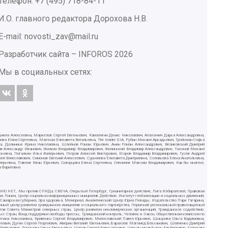
Телефон: +7 (495) 718-84-11
И.О. главного редактора Дорохова Н.В.
E-mail: novosti_zav@mail.ru
Разработчик сайта –
INFOROS
2026
Мы в социальных сетях:
дмила Алексеевна, Маркелов Сергей Евгеньевич, Камалягин Денис Николаевич, Апахончич Дарья Александровна,
ва Юлия Сергеевна, Маетная Елизавета Витальевна, The Insider SIA, Рубин Михаил Аркадьевич, Гройсман Софья
вна, Долинина Ирина Николаевна, Шлейнов Роман Юрьевич, Анин Роман Александрович, Великовский Дмитрий
ютов Александр Иванович, Жилкин Владимир Владимирович, Жилинский Владимир Александрович, Тихонов Михаил
рьевна, Пигалкин Илья Валерьевич, Петров Алексей Викторович, Егоров Владимир Владимирович, Гусев Андрей
Вячеславович, Симонов Евгений Алексеевич, Сурначева Елизавета Дмитриевна, Соловьева Елена Анатольевна,
алерьевна, Павлов Иван Юрьевич, Скворцова Елена Сергеевна, Оленичев Максим Владимирович, Как бы инагент,
а Фаритовна
СИЛИЮ.НЕТ, Мы против СПИДа, СВЕЧА, Открытый Петербург, Гуманитарное действие, Лига Избирателей, Правовая
ая Линия, Центр социально-информационных инициатив Действие, Институт глобализации и социальных движений,
, Самарская губерния, Эра здоровья, Мемориал, Аналитический Центр Юрия Левады, Издательство Парк Гагарина,
чный центр развития гражданских инициатив и социального партнерства, Пермский региональный правозащитный
в Совета Министров северных стран, Центр развития некоммерческих организаций, Гражданское содействие,
ых Стран, Фонд поддержки свободы прессы, Гражданский контроль, Человек и Закон, Общественная комиссия по
Регина Николаевна, Кривенко Сергей Владимирович, Милославский Павел Юрьевич, Шнырова Ольга Вадимовна,
еевич, Дугин Сергей Георгиевич, Аверин Виталий Евгеньевич, Барахоев Магомед Бекханович, Шевченко Дмитрий
ифгатович, Романова Ольга Евгеньевна, Щаров Сергей Алексадрович, Цирульников Борис Альбертович, Халидова