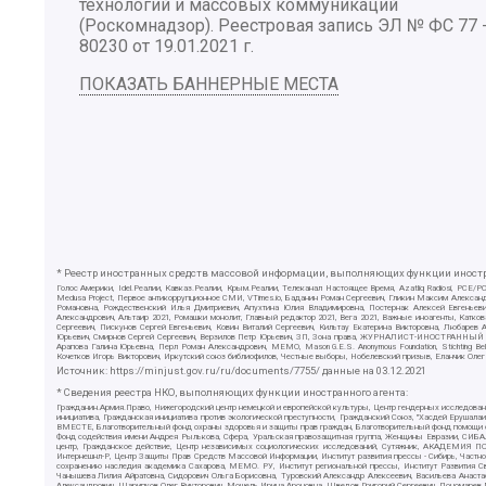
технологий и массовых коммуникаций
(Роскомнадзор). Реестровая запись ЭЛ № ФС 77 
80230 от 19.01.2021 г.
ПОКАЗАТЬ БАННЕРНЫЕ МЕСТА
* Реестр иностранных средств массовой информации, выполняющих функции иностра
Голос Америки, Idel.Реалии, Кавказ.Реалии, Крым.Реалии, Телеканал Настоящее Время, Azatliq Radiosi, PC
Medusa Project, Первое антикоррупционное СМИ, VTimes.io, Баданин Роман Сергеевич, Гликин Максим Алекса
Романовна, Рождественский Илья Дмитриевич, Апухтина Юлия Владимировна, Постернак Алексей Евгеньеви
Александрович, Альтаир 2021, Ромашки монолит, Главный редактор 2021, Вега 2021, Важные иноагенты, Ка
Сергеевич, Пискунов Сергей Евгеньевич, Ковин Виталий Сергеевич, Кильтау Екатерина Викторовна, Любарев
Юрьевич, Смирнов Сергей Сергеевич, Верзилов Петр Юрьевич, ЗП, Зона права, ЖУРНАЛИСТ-ИНОСТРАННЫЙ АГЕН
Арапова Галина Юрьевна, Перл Роман Александрович, МЕМО, Mason G.E.S. Anonymous Foundation, Stichting B
Кочетков Игорь Викторович, Иркутский союз библиофилов, Честные выборы, Нобелевский призыв, Еланчик Олег
Источник:
https://minjust.gov.ru/ru/documents/7755/
данные на
03.12.2021
* Сведения реестра НКО, выполняющих функции иностранного агента:
Гражданин.Армия.Право, Нижегородский центр немецкой и европейской культуры, Центр гендерных исследован
инициатива, Гражданская инициатива против экологической преступности, Гражданский Союз, "Хасдей Ерушала
ВМЕСТЕ, Благотворительный фонд охраны здоровья и защиты прав граждан, Благотворительный фонд помощи осу
Фонд содействия имени Андрея Рылькова, Сфера, Уральская правозащитная группа, Женщины Евразии, СИБАЛЬТ
центр, Гражданское действие, Центр независимых социологических исследований, Сутяжник, АКАДЕМИЯ ПО
Интернешнл-Р, Центр Защиты Прав Средств Массовой Информации, Институт развития прессы - Сибирь, Частно
сохранению наследия академика Сахарова, МЕМО. РУ, Институт региональной прессы, Институт Развития С
Чанышева Лилия Айратовна, Сидорович Ольга Борисовна, Туровский Александр Алексеевич, Васильева Анаста
Александрович, Шарипков Олег Викторович, Мошель Ирина Ароновна, Шведов Григорий Сергеевич, Пономарев Л