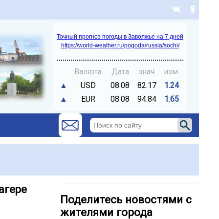
Точный прогноз погоды в Заволжье на 7 дней
https://world-weather.ru/pogoda/russia/sochi/
Валюта
Дата
знач.
изм.
▲
USD
08.08
82.17
1.24
▲
EUR
08.08
94.84
1.65
агере
Поделитесь новостями с
жителями города