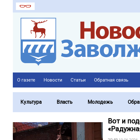
О газете
Новости
Статьи
Обратная связь
Культура
Власть
Молодежь
Обра
Вот и по
«Радужна
20:49
19.06.2026