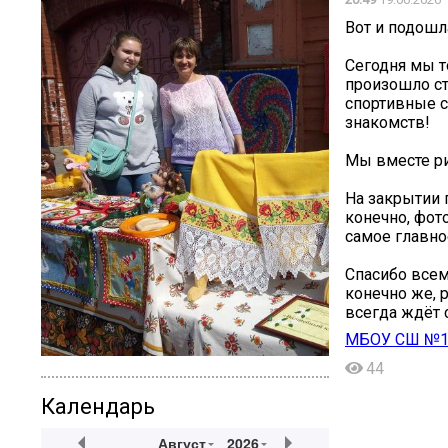
Вот и подошл
Сегодня мы т
произошло ст
спортивные с
знакомств!
Мы вместе ри
На закрытии 
конечно, фот
самое главно
Спасибо всем
конечно же, 
всегда ждёт 
МБОУ СШ №1
44
Календарь
Август
2026