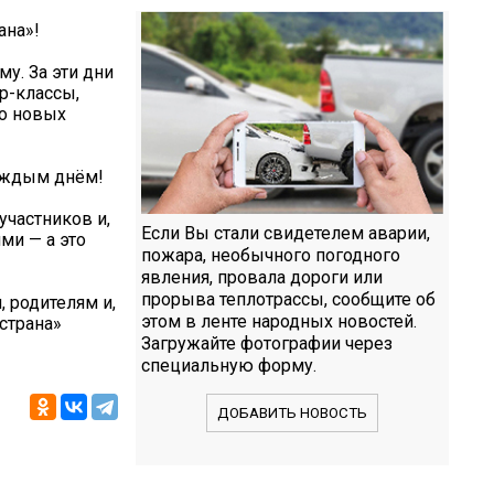
ана»!
у. За эти дни
р-классы,
во новых
каждым днём!
частников и,
Если Вы стали свидетелем аварии,
ми — а это
пожара, необычного погодного
явления, провала дороги или
прорыва теплотрассы, сообщите об
 родителям и,
этом в ленте народных новостей.
страна»
Загружайте фотографии через
специальную форму.
ДОБАВИТЬ НОВОСТЬ