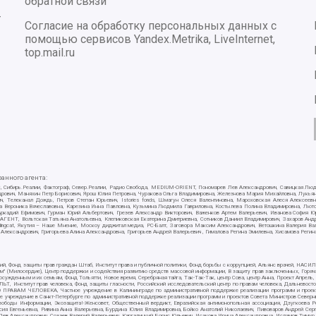
обратной связи
-
Согласие на обработку персональных данных с
помощью сервисов Yandex.Metrika, LiveInternet,
top.mail.ru
нного агента:
E/PC, Сибирь.Реалии, Фактограф, Север.Реалии, Радио Свобода, MEDIUM-ORIENT, Пономарев Лев Александрович, Савицкая Лю
ндрович, Маняхин Петр Борисович, Ярош Юлия Петровна, Чуракова Ольга Владимировна, Железнова Мария Михайловна, Лукьяно
ч, Телеканал Дождь, Петров Степан Юрьевич, Istories fonds, Шмагун Олеся Валентиновна, Мароховская Алеся Алексее
ткова Вероника Вячеславовна, Карезина Инна Павловна, Кузьмина Людмила Гавриловна, Костылева Полина Владимировна, Л
 Аркадий Ефимович, Гурман Юрий Альбертович, Грезев Александр Викторович, Важенков Артем Валерьевич, Иванова София Ю
Т, Вольтская Татьяна Анатольевна, Клепиковская Екатерина Дмитриевна, Сотников Даниил Владимирович, Захаров Андрей 
ellingcat, Якутия – Наше Мнение, Москоу диджитал медиа, РС-Балт, Заговора Максим Александрович, Ветошкина Валерия В
 Александрович, Григорьева Алина Александровна, Григорьев Андрей Валерьевич , Гималова Регина Эмилевна, Хисамова Регин
ий, Фонд защиты прав граждан Штаб, Институт права и публичной политики, Фонд борьбы с коррупцией, Альянс врачей, НА
им" (Милосердие), Центр поддержки и содействия развитию средств массовой информации, В защиту прав заключенных, Горяч
жденным и их семьям, Фонд Тольятти, Новое время, Серебряная тайга, Так-Так-Так, центр Сова, центр Анна, Проект Апрель
, Институт прав человека, Фонд защиты гласности, Российский исследовательский центр по правам человека, Дальневосто
 ПРАВАМ ЧЕЛОВЕКА, Частное учреждение в Калининграде по административной поддержке реализации программ и проекто
е учреждение в Санкт-Петербурге по административной поддержке реализации программ и проектов Совета Министров Северн
вободы Информации, Экозащита!-Женсовет, Общественный вердикт, Евразийская антимонопольная ассоциация, Дзугкоева 
сия Евгеньевна, Ривина Анна Валерьевна, Бурдина Юлия Владимировна, Бойко Анатолий Николаевич, Пивоваров Андрей Серг
ев Александрович, Созаев Валерий Валерьевич, Каргалицкий Борис Юльевич, Исакова Ирина Александровна, Исламов Тимур Р