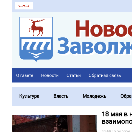
О газете
Новости
Статьи
Обратная связь
Культура
Власть
Молодежь
Обра
18 мая в
взаимопо
11:30
19.06.2026