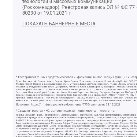
технологий и массовых коммуникаций
(Роскомнадзор). Реестровая запись ЭЛ № ФС 77 
80230 от 19.01.2021 г.
ПОКАЗАТЬ БАННЕРНЫЕ МЕСТА
* Реестр иностранных средств массовой информации, выполняющих функции иностра
Голос Америки, Idel.Реалии, Кавказ.Реалии, Крым.Реалии, Телеканал Настоящее Время, Azatliq Radiosi, PC
Medusa Project, Первое антикоррупционное СМИ, VTimes.io, Баданин Роман Сергеевич, Гликин Максим Алекса
Романовна, Рождественский Илья Дмитриевич, Апухтина Юлия Владимировна, Постернак Алексей Евгеньеви
Александрович, Альтаир 2021, Ромашки монолит, Главный редактор 2021, Вега 2021, Важные иноагенты, Ка
Сергеевич, Пискунов Сергей Евгеньевич, Ковин Виталий Сергеевич, Кильтау Екатерина Викторовна, Любарев
Юрьевич, Смирнов Сергей Сергеевич, Верзилов Петр Юрьевич, ЗП, Зона права, ЖУРНАЛИСТ-ИНОСТРАННЫЙ АГЕН
Арапова Галина Юрьевна, Перл Роман Александрович, МЕМО, Mason G.E.S. Anonymous Foundation, Stichting B
Кочетков Игорь Викторович, Иркутский союз библиофилов, Честные выборы, Нобелевский призыв, Еланчик Олег
Источник:
https://minjust.gov.ru/ru/documents/7755/
данные на
03.12.2021
* Сведения реестра НКО, выполняющих функции иностранного агента:
Гражданин.Армия.Право, Нижегородский центр немецкой и европейской культуры, Центр гендерных исследован
инициатива, Гражданская инициатива против экологической преступности, Гражданский Союз, "Хасдей Ерушала
ВМЕСТЕ, Благотворительный фонд охраны здоровья и защиты прав граждан, Благотворительный фонд помощи осу
Фонд содействия имени Андрея Рылькова, Сфера, Уральская правозащитная группа, Женщины Евразии, СИБАЛЬТ
центр, Гражданское действие, Центр независимых социологических исследований, Сутяжник, АКАДЕМИЯ ПО
Интернешнл-Р, Центр Защиты Прав Средств Массовой Информации, Институт развития прессы - Сибирь, Частно
сохранению наследия академика Сахарова, МЕМО. РУ, Институт региональной прессы, Институт Развития С
Чанышева Лилия Айратовна, Сидорович Ольга Борисовна, Туровский Александр Алексеевич, Васильева Анаста
Александрович, Шарипков Олег Викторович, Мошель Ирина Ароновна, Шведов Григорий Сергеевич, Пономарев Л