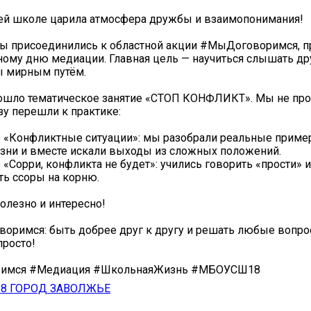
ей школе царила атмосфера дружбы и взаимопонимания!
мы присоединились к областной акции #МыДоговоримся, п
му дню медиации. Главная цель — научиться слышать дру
ы мирным путём.
рошло тематическое занятие «СТОП КОНФЛИКТ». Мы не про
зу перешли к практике:
 «Конфликтные ситуации»: мы разобрали реальные приме
зни и вместе искали выходы из сложных положений.
 «Сорри, конфликта не будет»: учились говорить «прости» и
ь ссоры на корню.
олезно и интересно!
воримся: быть добрее друг к другу и решать любые вопро
просто!
имся #Медиация #ШкольнаяЖизнь #МБОУСШ18
8 ГОРОД ЗАВОЛЖЬЕ