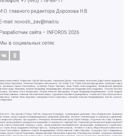
Телефон: +7 (495) 718-84-11
И.О. главного редактора Дорохова Н.В.
E-mail: novosti_zav@mail.ru
Разработчик сайта –
INFOROS
2026
Мы в социальных сетях:
дмила Алексеевна, Маркелов Сергей Евгеньевич, Камалягин Денис Николаевич, Апахончич Дарья Александровна,
ва Юлия Сергеевна, Маетная Елизавета Витальевна, The Insider SIA, Рубин Михаил Аркадьевич, Гройсман Софья
вна, Долинина Ирина Николаевна, Шлейнов Роман Юрьевич, Анин Роман Александрович, Великовский Дмитрий
ютов Александр Иванович, Жилкин Владимир Владимирович, Жилинский Владимир Александрович, Тихонов Михаил
рьевна, Пигалкин Илья Валерьевич, Петров Алексей Викторович, Егоров Владимир Владимирович, Гусев Андрей
Вячеславович, Симонов Евгений Алексеевич, Сурначева Елизавета Дмитриевна, Соловьева Елена Анатольевна,
алерьевна, Павлов Иван Юрьевич, Скворцова Елена Сергеевна, Оленичев Максим Владимирович, Как бы инагент,
а Фаритовна
СИЛИЮ.НЕТ, Мы против СПИДа, СВЕЧА, Открытый Петербург, Гуманитарное действие, Лига Избирателей, Правовая
ая Линия, Центр социально-информационных инициатив Действие, Институт глобализации и социальных движений,
, Самарская губерния, Эра здоровья, Мемориал, Аналитический Центр Юрия Левады, Издательство Парк Гагарина,
чный центр развития гражданских инициатив и социального партнерства, Пермский региональный правозащитный
в Совета Министров северных стран, Центр развития некоммерческих организаций, Гражданское содействие,
ых Стран, Фонд поддержки свободы прессы, Гражданский контроль, Человек и Закон, Общественная комиссия по
Регина Николаевна, Кривенко Сергей Владимирович, Милославский Павел Юрьевич, Шнырова Ольга Вадимовна,
еевич, Дугин Сергей Георгиевич, Аверин Виталий Евгеньевич, Барахоев Магомед Бекханович, Шевченко Дмитрий
ифгатович, Романова Ольга Евгеньевна, Щаров Сергей Алексадрович, Цирульников Борис Альбертович, Халидова