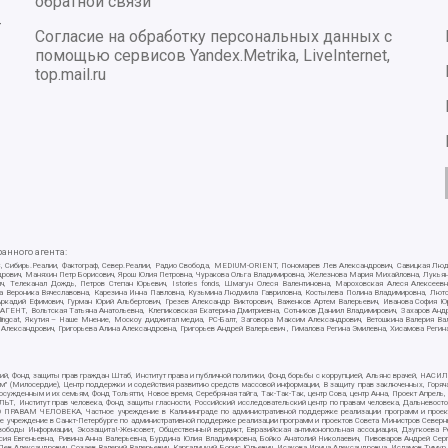
обратной связи
-
Согласие на обработку персональных данных с
помощью сервисов Yandex.Metrika, LiveInternet,
top.mail.ru
нного агента:
E/PC, Сибирь.Реалии, Фактограф, Север.Реалии, Радио Свобода, MEDIUM-ORIENT, Пономарев Лев Александрович, Савицкая Лю
ндрович, Маняхин Петр Борисович, Ярош Юлия Петровна, Чуракова Ольга Владимировна, Железнова Мария Михайловна, Лукьяно
ч, Телеканал Дождь, Петров Степан Юрьевич, Istories fonds, Шмагун Олеся Валентиновна, Мароховская Алеся Алексее
ткова Вероника Вячеславовна, Карезина Инна Павловна, Кузьмина Людмила Гавриловна, Костылева Полина Владимировна, Л
 Аркадий Ефимович, Гурман Юрий Альбертович, Грезев Александр Викторович, Важенков Артем Валерьевич, Иванова София Ю
Т, Вольтская Татьяна Анатольевна, Клепиковская Екатерина Дмитриевна, Сотников Даниил Владимирович, Захаров Андрей 
ellingcat, Якутия – Наше Мнение, Москоу диджитал медиа, РС-Балт, Заговора Максим Александрович, Ветошкина Валерия В
 Александрович, Григорьева Алина Александровна, Григорьев Андрей Валерьевич , Гималова Регина Эмилевна, Хисамова Регин
ий, Фонд защиты прав граждан Штаб, Институт права и публичной политики, Фонд борьбы с коррупцией, Альянс врачей, НА
им" (Милосердие), Центр поддержки и содействия развитию средств массовой информации, В защиту прав заключенных, Горяч
жденным и их семьям, Фонд Тольятти, Новое время, Серебряная тайга, Так-Так-Так, центр Сова, центр Анна, Проект Апрель
, Институт прав человека, Фонд защиты гласности, Российский исследовательский центр по правам человека, Дальневосто
 ПРАВАМ ЧЕЛОВЕКА, Частное учреждение в Калининграде по административной поддержке реализации программ и проекто
е учреждение в Санкт-Петербурге по административной поддержке реализации программ и проектов Совета Министров Северн
вободы Информации, Экозащита!-Женсовет, Общественный вердикт, Евразийская антимонопольная ассоциация, Дзугкоева 
сия Евгеньевна, Ривина Анна Валерьевна, Бурдина Юлия Владимировна, Бойко Анатолий Николаевич, Пивоваров Андрей Серг
ев Александрович, Созаев Валерий Валерьевич, Каргалицкий Борис Юльевич, Исакова Ирина Александровна, Исламов Тимур Р