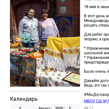
18 мая в наш
В этот день 
Международно
решать спор
Для ребят п
теорию, а сра
* Упражнение
школьной жи
* Упражнение
предотвращат
Было очень п
Давайте дого
Ведь это так 
#МыДоговор
Календарь
МБОУ СШ №1
Август
2026
23