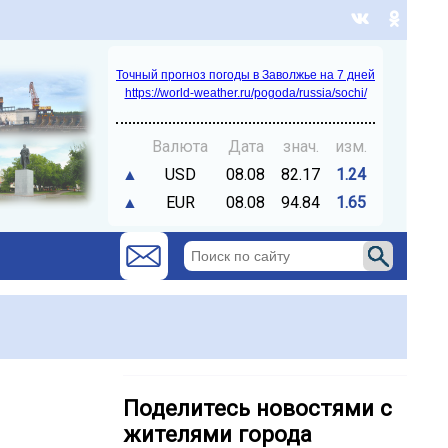
Точный прогноз погоды в Заволжье на 7 дней
https://world-weather.ru/pogoda/russia/sochi/
Валюта
Дата
знач.
изм.
▲
USD
08.08
82.17
1.24
▲
EUR
08.08
94.84
1.65
Поделитесь новостями с
жителями города