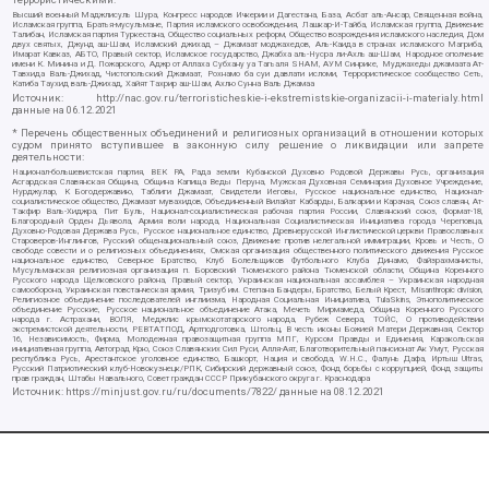
Высший военный Маджлисуль Шура, Конгресс народов Ичкерии и Дагестана, База, Асбат аль-Ансар, Священная война,
Исламская группа, Братья-мусульмане, Партия исламского освобождения, Лашкар-И-Тайба, Исламская группа, Движение
Талибан, Исламская партия Туркестана, Общество социальных реформ, Общество возрождения исламского наследия, Дом
двух святых, Джунд аш-Шам, Исламский джихад – Джамаат моджахедов, Аль-Каида в странах исламского Магриба,
Имарат Кавказ, АБТО, Правый сектор, Исламское государство, Джабха аль-Нусра ли-Ахль аш-Шам, Народное ополчение
имени К. Минина и Д. Пожарского, Аджр от Аллаха Субхану уа Тагьаля SHAM, АУМ Синрике, Муджахеды джамаата Ат-
Тавхида Валь-Джихад, Чистопольский Джамаат, Рохнамо ба суи давлати исломи, Террористическое сообщество Сеть,
Катиба Таухид валь-Джихад, Хайят Тахрир аш-Шам, Ахлю Сунна Валь Джамаа
Источник:
http://nac.gov.ru/terroristicheskie-i-ekstremistskie-organizacii-i-materialy.html
данные на
06.12.2021
* Перечень общественных объединений и религиозных организаций в отношении которых
судом принято вступившее в законную силу решение о ликвидации или запрете
деятельности:
Национал-большевистская партия, ВЕК РА, Рада земли Кубанской Духовно Родовой Державы Русь, организация
Асгардская Славянская Община, Община Капища Веды Перуна, Мужская Духовная Семинария Духовное Учреждение,
Нурджулар, К Богодержавию, Таблиги Джамаат, Свидетели Иеговы, Русское национальное единство, Национал-
социалистическое общество, Джамаат мувахидов, Объединенный Вилайат Кабарды, Балкарии и Карачая, Союз славян, Ат-
Такфир Валь-Хиджра, Пит Буль, Национал-социалистическая рабочая партия России, Славянский союз, Формат-18,
Благородный Орден Дьявола, Армия воли народа, Национальная Социалистическая Инициатива города Череповца,
Духовно-Родовая Держава Русь, Русское национальное единство, Древнерусской Инглистической церкви Православных
Староверов-Инглингов, Русский общенациональный союз, Движение против нелегальной иммиграции, Кровь и Честь, О
свободе совести и о религиозных объединениях, Омская организация общественного политического движения Русское
национальное единство, Северное Братство, Клуб Болельщиков Футбольного Клуба Динамо, Файзрахманисты,
Мусульманская религиозная организация п. Боровский Тюменского района Тюменской области, Община Коренного
Русского народа Щелковского района, Правый сектор, Украинская национальная ассамблея – Украинская народная
самооборона, Украинская повстанческая армия, Тризуб им. Степана Бандеры, Братство, Белый Крест, Misanthropic division,
Религиозное объединение последователей инглиизма, Народная Социальная Инициатива, TulaSkins, Этнополитическое
объединение Русские, Русское национальное объединение Атака, Мечеть Мирмамеда, Община Коренного Русского
народа г. Астрахани, ВОЛЯ, Меджлис крымскотатарского народа, Рубеж Севера, ТОЙС, О противодействии
экстремистской деятельности, РЕВТАТПОД, Артподготовка, Штольц, В честь иконы Божией Матери Державная, Сектор
16, Независимость, Фирма, Молодежная правозащитная группа МПГ, Курсом Правды и Единения, Каракольская
инициативная группа, Автоград Крю, Союз Славянских Сил Руси, Алля-Аят, Благотворительный пансионат Ак Умут, Русская
республика Русь, Арестантское уголовное единство, Башкорт, Нация и свобода, W.H.С., Фалунь Дафа, Иртыш Ultras,
Русский Патриотический клуб-Новокузнецк/РПК, Сибирский державный союз, Фонд борьбы с коррупцией, Фонд защиты
прав граждан, Штабы Навального, Совет граждан СССР Прикубанского округа г. Краснодара
Источник:
https://minjust.gov.ru/ru/documents/7822/
данные на
08.12.2021