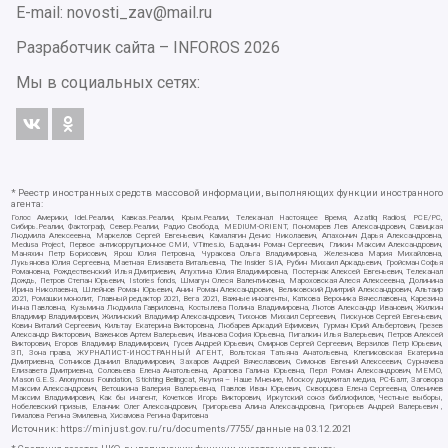
E-mail: novosti_zav@mail.ru
Разработчик сайта –
INFOROS
2026
Мы в социальных сетях:
* Реестр иностранных средств массовой информации, выполняющих функции иностранного
агента:
Голос Америки, Idel.Реалии, Кавказ.Реалии, Крым.Реалии, Телеканал Настоящее Время, Azatliq Radiosi, PCE/PC,
Сибирь.Реалии, Фактограф, Север.Реалии, Радио Свобода, MEDIUM-ORIENT, Пономарев Лев Александрович, Савицкая
Людмила Алексеевна, Маркелов Сергей Евгеньевич, Камалягин Денис Николаевич, Апахончич Дарья Александровна,
Medusa Project, Первое антикоррупционное СМИ, VTimes.io, Баданин Роман Сергеевич, Гликин Максим Александрович,
Маняхин Петр Борисович, Ярош Юлия Петровна, Чуракова Ольга Владимировна, Железнова Мария Михайловна,
Лукьянова Юлия Сергеевна, Маетная Елизавета Витальевна, The Insider SIA, Рубин Михаил Аркадьевич, Гройсман Софья
Романовна, Рождественский Илья Дмитриевич, Апухтина Юлия Владимировна, Постернак Алексей Евгеньевич, Телеканал
Дождь, Петров Степан Юрьевич, Istories fonds, Шмагун Олеся Валентиновна, Мароховская Алеся Алексеевна, Долинина
Ирина Николаевна, Шлейнов Роман Юрьевич, Анин Роман Александрович, Великовский Дмитрий Александрович, Альтаир
2021, Ромашки монолит, Главный редактор 2021, Вега 2021, Важные иноагенты, Каткова Вероника Вячеславовна, Карезина
Инна Павловна, Кузьмина Людмила Гавриловна, Костылева Полина Владимировна, Лютов Александр Иванович, Жилкин
Владимир Владимирович, Жилинский Владимир Александрович, Тихонов Михаил Сергеевич, Пискунов Сергей Евгеньевич,
Ковин Виталий Сергеевич, Кильтау Екатерина Викторовна, Любарев Аркадий Ефимович, Гурман Юрий Альбертович, Грезев
Александр Викторович, Важенков Артем Валерьевич, Иванова София Юрьевна, Пигалкин Илья Валерьевич, Петров Алексей
Викторович, Егоров Владимир Владимирович, Гусев Андрей Юрьевич, Смирнов Сергей Сергеевич, Верзилов Петр Юрьевич,
ЗП, Зона права, ЖУРНАЛИСТ-ИНОСТРАННЫЙ АГЕНТ, Вольтская Татьяна Анатольевна, Клепиковская Екатерина
Дмитриевна, Сотников Даниил Владимирович, Захаров Андрей Вячеславович, Симонов Евгений Алексеевич, Сурначева
Елизавета Дмитриевна, Соловьева Елена Анатольевна, Арапова Галина Юрьевна, Перл Роман Александрович, МЕМО,
Mason G.E.S. Anonymous Foundation, Stichting Bellingcat, Якутия – Наше Мнение, Москоу диджитал медиа, РС-Балт, Заговора
Максим Александрович, Ветошкина Валерия Валерьевна, Павлов Иван Юрьевич, Скворцова Елена Сергеевна, Оленичев
Максим Владимирович, Как бы инагент, Кочетков Игорь Викторович, Иркутский союз библиофилов, Честные выборы,
Нобелевский призыв, Еланчик Олег Александрович, Григорьева Алина Александровна, Григорьев Андрей Валерьевич ,
Гималова Регина Эмилевна, Хисамова Регина Фаритовна
Источник:
https://minjust.gov.ru/ru/documents/7755/
данные на
03.12.2021