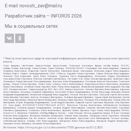
E-mail: novosti_zav@mail.ru
Разработчик сайта –
INFOROS
2026
Мы в социальных сетях:
* Реестр иностранных средств массовой информации, выполняющих функции иностранного
агента:
Голос Америки, Idel.Реалии, Кавказ.Реалии, Крым.Реалии, Телеканал Настоящее Время, Azatliq Radiosi, PCE/PC,
Сибирь.Реалии, Фактограф, Север.Реалии, Радио Свобода, MEDIUM-ORIENT, Пономарев Лев Александрович, Савицкая
Людмила Алексеевна, Маркелов Сергей Евгеньевич, Камалягин Денис Николаевич, Апахончич Дарья Александровна,
Medusa Project, Первое антикоррупционное СМИ, VTimes.io, Баданин Роман Сергеевич, Гликин Максим Александрович,
Маняхин Петр Борисович, Ярош Юлия Петровна, Чуракова Ольга Владимировна, Железнова Мария Михайловна,
Лукьянова Юлия Сергеевна, Маетная Елизавета Витальевна, The Insider SIA, Рубин Михаил Аркадьевич, Гройсман Софья
Романовна, Рождественский Илья Дмитриевич, Апухтина Юлия Владимировна, Постернак Алексей Евгеньевич, Телеканал
Дождь, Петров Степан Юрьевич, Istories fonds, Шмагун Олеся Валентиновна, Мароховская Алеся Алексеевна, Долинина
Ирина Николаевна, Шлейнов Роман Юрьевич, Анин Роман Александрович, Великовский Дмитрий Александрович, Альтаир
2021, Ромашки монолит, Главный редактор 2021, Вега 2021, Важные иноагенты, Каткова Вероника Вячеславовна, Карезина
Инна Павловна, Кузьмина Людмила Гавриловна, Костылева Полина Владимировна, Лютов Александр Иванович, Жилкин
Владимир Владимирович, Жилинский Владимир Александрович, Тихонов Михаил Сергеевич, Пискунов Сергей Евгеньевич,
Ковин Виталий Сергеевич, Кильтау Екатерина Викторовна, Любарев Аркадий Ефимович, Гурман Юрий Альбертович, Грезев
Александр Викторович, Важенков Артем Валерьевич, Иванова София Юрьевна, Пигалкин Илья Валерьевич, Петров Алексей
Викторович, Егоров Владимир Владимирович, Гусев Андрей Юрьевич, Смирнов Сергей Сергеевич, Верзилов Петр Юрьевич,
ЗП, Зона права, ЖУРНАЛИСТ-ИНОСТРАННЫЙ АГЕНТ, Вольтская Татьяна Анатольевна, Клепиковская Екатерина
Дмитриевна, Сотников Даниил Владимирович, Захаров Андрей Вячеславович, Симонов Евгений Алексеевич, Сурначева
Елизавета Дмитриевна, Соловьева Елена Анатольевна, Арапова Галина Юрьевна, Перл Роман Александрович, МЕМО,
Mason G.E.S. Anonymous Foundation, Stichting Bellingcat, Якутия – Наше Мнение, Москоу диджитал медиа, РС-Балт, Заговора
Максим Александрович, Ветошкина Валерия Валерьевна, Павлов Иван Юрьевич, Скворцова Елена Сергеевна, Оленичев
Максим Владимирович, Как бы инагент, Кочетков Игорь Викторович, Иркутский союз библиофилов, Честные выборы,
Нобелевский призыв, Еланчик Олег Александрович, Григорьева Алина Александровна, Григорьев Андрей Валерьевич ,
Гималова Регина Эмилевна, Хисамова Регина Фаритовна
Источник:
https://minjust.gov.ru/ru/documents/7755/
данные на
03.12.2021