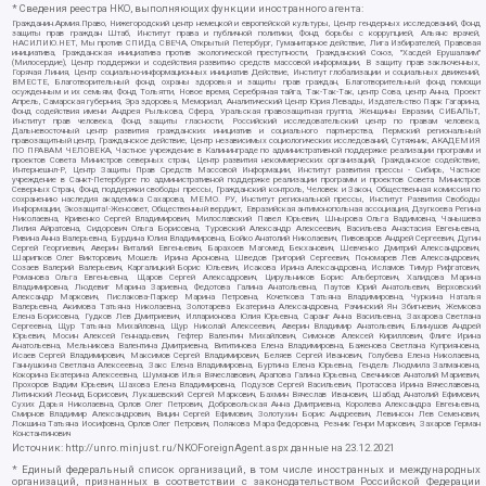
* Сведения реестра НКО, выполняющих функции иностранного агента:
Гражданин.Армия.Право, Нижегородский центр немецкой и европейской культуры, Центр гендерных исследований, Фонд
защиты прав граждан Штаб, Институт права и публичной политики, Фонд борьбы с коррупцией, Альянс врачей,
НАСИЛИЮ.НЕТ, Мы против СПИДа, СВЕЧА, Открытый Петербург, Гуманитарное действие, Лига Избирателей, Правовая
инициатива, Гражданская инициатива против экологической преступности, Гражданский Союз, "Хасдей Ерушалаим"
(Милосердие), Центр поддержки и содействия развитию средств массовой информации, В защиту прав заключенных,
Горячая Линия, Центр социально-информационных инициатив Действие, Институт глобализации и социальных движений,
ВМЕСТЕ, Благотворительный фонд охраны здоровья и защиты прав граждан, Благотворительный фонд помощи
осужденным и их семьям, Фонд Тольятти, Новое время, Серебряная тайга, Так-Так-Так, центр Сова, центр Анна, Проект
Апрель, Самарская губерния, Эра здоровья, Мемориал, Аналитический Центр Юрия Левады, Издательство Парк Гагарина,
Фонд содействия имени Андрея Рылькова, Сфера, Уральская правозащитная группа, Женщины Евразии, СИБАЛЬТ,
Институт прав человека, Фонд защиты гласности, Российский исследовательский центр по правам человека,
Дальневосточный центр развития гражданских инициатив и социального партнерства, Пермский региональный
правозащитный центр, Гражданское действие, Центр независимых социологических исследований, Сутяжник, АКАДЕМИЯ
ПО ПРАВАМ ЧЕЛОВЕКА, Частное учреждение в Калининграде по административной поддержке реализации программ и
проектов Совета Министров северных стран, Центр развития некоммерческих организаций, Гражданское содействие,
Интернешнл-Р, Центр Защиты Прав Средств Массовой Информации, Институт развития прессы - Сибирь, Частное
учреждение в Санкт-Петербурге по административной поддержке реализации программ и проектов Совета Министров
Северных Стран, Фонд поддержки свободы прессы, Гражданский контроль, Человек и Закон, Общественная комиссия по
сохранению наследия академика Сахарова, МЕМО. РУ, Институт региональной прессы, Институт Развития Свободы
Информации, Экозащита!-Женсовет, Общественный вердикт, Евразийская антимонопольная ассоциация, Дзугкоева Регина
Николаевна, Кривенко Сергей Владимирович, Милославский Павел Юрьевич, Шнырова Ольга Вадимовна, Чанышева
Лилия Айратовна, Сидорович Ольга Борисовна, Туровский Александр Алексеевич, Васильева Анастасия Евгеньевна,
Ривина Анна Валерьевна, Бурдина Юлия Владимировна, Бойко Анатолий Николаевич, Пивоваров Андрей Сергеевич, Дугин
Сергей Георгиевич, Аверин Виталий Евгеньевич, Барахоев Магомед Бекханович, Шевченко Дмитрий Александрович,
Шарипков Олег Викторович, Мошель Ирина Ароновна, Шведов Григорий Сергеевич, Пономарев Лев Александрович,
Созаев Валерий Валерьевич, Каргалицкий Борис Юльевич, Исакова Ирина Александровна, Исламов Тимур Рифгатович,
Романова Ольга Евгеньевна, Щаров Сергей Алексадрович, Цирульников Борис Альбертович, Халидова Марина
Владимировна, Людевиг Марина Зариевна, Федотова Галина Анатольевна, Паутов Юрий Анатольевич, Верховский
Александр Маркович, Пислакова-Паркер Марина Петровна, Кочеткова Татьяна Владимировна, Чуркина Наталья
Валерьевна, Акимова Татьяна Николаевна, Золотарева Екатерина Александровна, Рачинский Ян Збигневич, Жемкова
Елена Борисовна, Гудков Лев Дмитриевич, Илларионова Юлия Юрьевна, Саранг Анна Васильевна, Захарова Светлана
Сергеевна, Щур Татьяна Михайловна, Щур Николай Алексеевич, Аверин Владимир Анатольевич, Блинушов Андрей
Юрьевич, Мосин Алексей Геннадьевич, Гефтер Валентин Михайлович, Симонов Алексей Кириллович, Флиге Ирина
Анатольевна, Мельникова Валентина Дмитриевна, Вититинова Елена Владимировна, Баженова Светлана Куприяновна,
Исаев Сергей Владимирович, Максимов Сергей Владимирович, Беляев Сергей Иванович, Голубева Елена Николаевна,
Ганнушкина Светлана Алексеевна, Закс Елена Владимировна, Буртина Елена Юрьевна, Гендель Людмила Залмановна,
Кокорина Екатерина Алексеевна, Шуманов Илья Вячеславович, Арапова Галина Юрьевна, Свечников Анатолий Мариевич,
Прохоров Вадим Юрьевич, Шахова Елена Владимировна, Подузов Сергей Васильевич, Протасова Ирина Вячеславовна,
Литинский Леонид Борисович, Лукашевский Сергей Маркович, Бахмин Вячеслав Иванович, Шабад Анатолий Ефимович,
Сухих Дарья Николаевна, Орлов Олег Петрович, Добровольская Анна Дмитриевна, Королева Александра Евгеньевна,
Смирнов Владимир Александрович, Вицин Сергей Ефимович, Золотухин Борис Андреевич, Левинсон Лев Семенович,
Локшина Татьяна Иосифовна, Орлов Олег Петрович, Полякова Мара Федоровна, Резник Генри Маркович, Захаров Герман
Константинович
Источник:
http://unro.minjust.ru/NKOForeignAgent.aspx
данные на
23.12.2021
* Единый федеральный список организаций, в том числе иностранных и международных
организаций, признанных в соответствии с законодательством Российской Федерации