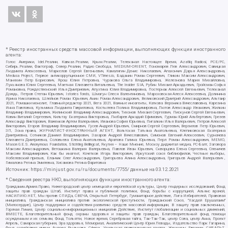
* Реестр иностранных средств массовой информации, выполняющих функции иностранного
агента:
Голос Америки, Idel.Реалии, Кавказ.Реалии, Крым.Реалии, Телеканал Настоящее Время, Azatliq Radiosi, PCE/PC,
Сибирь.Реалии, Фактограф, Север.Реалии, Радио Свобода, MEDIUM-ORIENT, Пономарев Лев Александрович, Савицкая
Людмила Алексеевна, Маркелов Сергей Евгеньевич, Камалягин Денис Николаевич, Апахончич Дарья Александровна,
Medusa Project, Первое антикоррупционное СМИ, VTimes.io, Баданин Роман Сергеевич, Гликин Максим Александрович,
Маняхин Петр Борисович, Ярош Юлия Петровна, Чуракова Ольга Владимировна, Железнова Мария Михайловна,
Лукьянова Юлия Сергеевна, Маетная Елизавета Витальевна, The Insider SIA, Рубин Михаил Аркадьевич, Гройсман Софья
Романовна, Рождественский Илья Дмитриевич, Апухтина Юлия Владимировна, Постернак Алексей Евгеньевич, Телеканал
Дождь, Петров Степан Юрьевич, Istories fonds, Шмагун Олеся Валентиновна, Мароховская Алеся Алексеевна, Долинина
Ирина Николаевна, Шлейнов Роман Юрьевич, Анин Роман Александрович, Великовский Дмитрий Александрович, Альтаир
2021, Ромашки монолит, Главный редактор 2021, Вега 2021, Важные иноагенты, Каткова Вероника Вячеславовна, Карезина
Инна Павловна, Кузьмина Людмила Гавриловна, Костылева Полина Владимировна, Лютов Александр Иванович, Жилкин
Владимир Владимирович, Жилинский Владимир Александрович, Тихонов Михаил Сергеевич, Пискунов Сергей Евгеньевич,
Ковин Виталий Сергеевич, Кильтау Екатерина Викторовна, Любарев Аркадий Ефимович, Гурман Юрий Альбертович, Грезев
Александр Викторович, Важенков Артем Валерьевич, Иванова София Юрьевна, Пигалкин Илья Валерьевич, Петров Алексей
Викторович, Егоров Владимир Владимирович, Гусев Андрей Юрьевич, Смирнов Сергей Сергеевич, Верзилов Петр Юрьевич,
ЗП, Зона права, ЖУРНАЛИСТ-ИНОСТРАННЫЙ АГЕНТ, Вольтская Татьяна Анатольевна, Клепиковская Екатерина
Дмитриевна, Сотников Даниил Владимирович, Захаров Андрей Вячеславович, Симонов Евгений Алексеевич, Сурначева
Елизавета Дмитриевна, Соловьева Елена Анатольевна, Арапова Галина Юрьевна, Перл Роман Александрович, МЕМО,
Mason G.E.S. Anonymous Foundation, Stichting Bellingcat, Якутия – Наше Мнение, Москоу диджитал медиа, РС-Балт, Заговора
Максим Александрович, Ветошкина Валерия Валерьевна, Павлов Иван Юрьевич, Скворцова Елена Сергеевна, Оленичев
Максим Владимирович, Как бы инагент, Кочетков Игорь Викторович, Иркутский союз библиофилов, Честные выборы,
Нобелевский призыв, Еланчик Олег Александрович, Григорьева Алина Александровна, Григорьев Андрей Валерьевич ,
Гималова Регина Эмилевна, Хисамова Регина Фаритовна
Источник:
https://minjust.gov.ru/ru/documents/7755/
данные на
03.12.2021
* Сведения реестра НКО, выполняющих функции иностранного агента:
Гражданин.Армия.Право, Нижегородский центр немецкой и европейской культуры, Центр гендерных исследований, Фонд
защиты прав граждан Штаб, Институт права и публичной политики, Фонд борьбы с коррупцией, Альянс врачей,
НАСИЛИЮ.НЕТ, Мы против СПИДа, СВЕЧА, Открытый Петербург, Гуманитарное действие, Лига Избирателей, Правовая
инициатива, Гражданская инициатива против экологической преступности, Гражданский Союз, "Хасдей Ерушалаим"
(Милосердие), Центр поддержки и содействия развитию средств массовой информации, В защиту прав заключенных,
Горячая Линия, Центр социально-информационных инициатив Действие, Институт глобализации и социальных движений,
ВМЕСТЕ, Благотворительный фонд охраны здоровья и защиты прав граждан, Благотворительный фонд помощи
осужденным и их семьям, Фонд Тольятти, Новое время, Серебряная тайга, Так-Так-Так, центр Сова, центр Анна, Проект
Апрель, Самарская губерния, Эра здоровья, Мемориал, Аналитический Центр Юрия Левады, Издательство Парк Гагарина,
Фонд содействия имени Андрея Рылькова, Сфера, Уральская правозащитная группа, Женщины Евразии, СИБАЛЬТ,