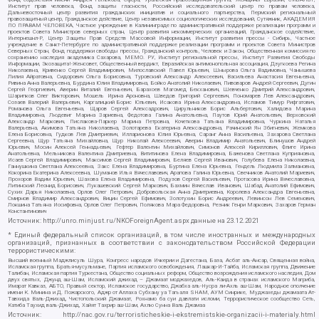
Институт прав человека, Фонд защиты гласности, Российский исследовательский центр по правам человека,
Дальневосточный центр развития гражданских инициатив и социального партнерства, Пермский региональный
правозащитный центр, Гражданское действие, Центр независимых социологических исследований, Сутяжник, АКАДЕМИЯ
ПО ПРАВАМ ЧЕЛОВЕКА, Частное учреждение в Калининграде по административной поддержке реализации программ и
проектов Совета Министров северных стран, Центр развития некоммерческих организаций, Гражданское содействие,
Интернешнл-Р, Центр Защиты Прав Средств Массовой Информации, Институт развития прессы - Сибирь, Частное
учреждение в Санкт-Петербурге по административной поддержке реализации программ и проектов Совета Министров
Северных Стран, Фонд поддержки свободы прессы, Гражданский контроль, Человек и Закон, Общественная комиссия по
сохранению наследия академика Сахарова, МЕМО. РУ, Институт региональной прессы, Институт Развития Свободы
Информации, Экозащита!-Женсовет, Общественный вердикт, Евразийская антимонопольная ассоциация, Дзугкоева Регина
Николаевна, Кривенко Сергей Владимирович, Милославский Павел Юрьевич, Шнырова Ольга Вадимовна, Чанышева
Лилия Айратовна, Сидорович Ольга Борисовна, Туровский Александр Алексеевич, Васильева Анастасия Евгеньевна,
Ривина Анна Валерьевна, Бурдина Юлия Владимировна, Бойко Анатолий Николаевич, Пивоваров Андрей Сергеевич, Дугин
Сергей Георгиевич, Аверин Виталий Евгеньевич, Барахоев Магомед Бекханович, Шевченко Дмитрий Александрович,
Шарипков Олег Викторович, Мошель Ирина Ароновна, Шведов Григорий Сергеевич, Пономарев Лев Александрович,
Созаев Валерий Валерьевич, Каргалицкий Борис Юльевич, Исакова Ирина Александровна, Исламов Тимур Рифгатович,
Романова Ольга Евгеньевна, Щаров Сергей Алексадрович, Цирульников Борис Альбертович, Халидова Марина
Владимировна, Людевиг Марина Зариевна, Федотова Галина Анатольевна, Паутов Юрий Анатольевич, Верховский
Александр Маркович, Пислакова-Паркер Марина Петровна, Кочеткова Татьяна Владимировна, Чуркина Наталья
Валерьевна, Акимова Татьяна Николаевна, Золотарева Екатерина Александровна, Рачинский Ян Збигневич, Жемкова
Елена Борисовна, Гудков Лев Дмитриевич, Илларионова Юлия Юрьевна, Саранг Анна Васильевна, Захарова Светлана
Сергеевна, Щур Татьяна Михайловна, Щур Николай Алексеевич, Аверин Владимир Анатольевич, Блинушов Андрей
Юрьевич, Мосин Алексей Геннадьевич, Гефтер Валентин Михайлович, Симонов Алексей Кириллович, Флиге Ирина
Анатольевна, Мельникова Валентина Дмитриевна, Вититинова Елена Владимировна, Баженова Светлана Куприяновна,
Исаев Сергей Владимирович, Максимов Сергей Владимирович, Беляев Сергей Иванович, Голубева Елена Николаевна,
Ганнушкина Светлана Алексеевна, Закс Елена Владимировна, Буртина Елена Юрьевна, Гендель Людмила Залмановна,
Кокорина Екатерина Алексеевна, Шуманов Илья Вячеславович, Арапова Галина Юрьевна, Свечников Анатолий Мариевич,
Прохоров Вадим Юрьевич, Шахова Елена Владимировна, Подузов Сергей Васильевич, Протасова Ирина Вячеславовна,
Литинский Леонид Борисович, Лукашевский Сергей Маркович, Бахмин Вячеслав Иванович, Шабад Анатолий Ефимович,
Сухих Дарья Николаевна, Орлов Олег Петрович, Добровольская Анна Дмитриевна, Королева Александра Евгеньевна,
Смирнов Владимир Александрович, Вицин Сергей Ефимович, Золотухин Борис Андреевич, Левинсон Лев Семенович,
Локшина Татьяна Иосифовна, Орлов Олег Петрович, Полякова Мара Федоровна, Резник Генри Маркович, Захаров Герман
Константинович
Источник:
http://unro.minjust.ru/NKOForeignAgent.aspx
данные на
23.12.2021
* Единый федеральный список организаций, в том числе иностранных и международных
организаций, признанных в соответствии с законодательством Российской Федерации
террористическими:
Высший военный Маджлисуль Шура, Конгресс народов Ичкерии и Дагестана, База, Асбат аль-Ансар, Священная война,
Исламская группа, Братья-мусульмане, Партия исламского освобождения, Лашкар-И-Тайба, Исламская группа, Движение
Талибан, Исламская партия Туркестана, Общество социальных реформ, Общество возрождения исламского наследия, Дом
двух святых, Джунд аш-Шам, Исламский джихад – Джамаат моджахедов, Аль-Каида в странах исламского Магриба,
Имарат Кавказ, АБТО, Правый сектор, Исламское государство, Джабха аль-Нусра ли-Ахль аш-Шам, Народное ополчение
имени К. Минина и Д. Пожарского, Аджр от Аллаха Субхану уа Тагьаля SHAM, АУМ Синрике, Муджахеды джамаата Ат-
Тавхида Валь-Джихад, Чистопольский Джамаат, Рохнамо ба суи давлати исломи, Террористическое сообщество Сеть,
Катиба Таухид валь-Джихад, Хайят Тахрир аш-Шам, Ахлю Сунна Валь Джамаа
Источник:
http://nac.gov.ru/terroristicheskie-i-ekstremistskie-organizacii-i-materialy.html